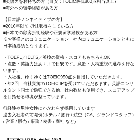
■英語力をお持ちの方（目安：TOEIC最低800点相当以上）
■海外への留学経験がある方
【日本語ノンネイティブの方】
■2016年以前でN1取得をしている方
■日本での顧客折衝経験や正規留学経験がある方
※お客様とのコミュニケーション・社内コミュニケーションともに
日本語必須となります。
・TOEFL／IELTS／英検の資格・スコアももちろんOK
・点数・英語力はあくまで目安です。意欲・人柄重視の選考を行な
います。
・入社後、ゆくゆくはTOEIC950点を目指していただきます。
・年2回、当社実施のTOEIC IPを受けていただきます。英語コンサ
ルタント同士で勉強できる他、社内教材も使用でき、スコアアップ
を目指せる環境が整っています。
◎経験や男性女性にかかわらず採用しています
過去入社者の前職例(ホテル / 旅行 / 航空（CA、グランドスタッフ）
/ 営業 / 販売 / 事務 / 秘書 / 商社 など)