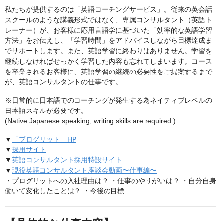
私たちが提供するのは「英語コーチングサービス」。従来の英会話
スクールのような講義形式ではなく、専属コンサルタント（英語ト
レーナー）が、お客様に応用言語学に基づいた「効率的な英語学習
方法」をお伝えし、「学習時間」をアドバイスしながら目標達成ま
でサポートします。また、英語学習に終わりはありません。学習を
継続しなければせっかく学習した内容も忘れてしまいます。コース
を卒業されるお客様に、英語学習の継続の必要性をご提案するまで
が、英語コンサルタントの仕事です。
※日常的に日本語でのコーチングが発生する為ネイティブレベルの
日本語スキルが必要です。
(Native Japanese speaking, writing skills are required.)
▼
「プログリット」HP
▼
採用サイト
▼
英語コンサルタント採用特設サイト
▼
現役英語コンサルタント座談会動画〜仕事編〜
・プログリットへの入社理由は？ ・仕事のやりがいは？ ・自分自身
働いて変化したことは？ ・今後の目標