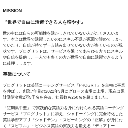
MISSION
『世界で自由に活躍できる人を増やす』
世の中には自らの可能性を活かしきれていない人がたくさんいま
す。本当は世界で活躍したいのにスキル不足が原因で諦めてしまっ
ていたり、自信が持てず一歩踏み出せていない方が多くいるのが現
状です。プログリットは、サービスを通じてあらゆる方々にスキル
や自信を提供し、一人でも多くの方が世界で自由に活躍できるよう
に後押しします。
事業について
プログリットは英語コーチングサービス『PROGRIT』を主軸に事業
を伸ばし、創業7年目の2022年9月にグロース市場に上場、現在は累
計受講者数2万5千名を突破、社員数も250名を超えました。
「短期集中型」 で実践的な英語力を身に付けられる英語コーチング
サービス『プログリット』に加え、シャドーイングに完全特化した
英語学習アプリ『シャドテン』・スピーキングの「正解」が身に付
く『スピフル』・ビジネス英語の実践力を鍛える『ディアトー