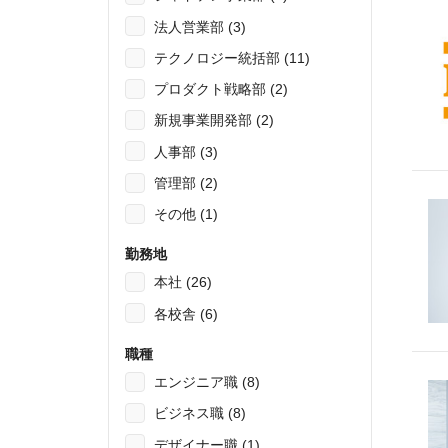
法人営業部 (3)
テクノロジー統括部 (11)
プロダクト戦略部 (2)
新規事業開発部 (2)
人事部 (3)
管理部 (2)
その他 (1)
勤務地
本社 (26)
各校舎 (6)
職種
エンジニア職 (8)
ビジネス職 (8)
デザイナー職 (1)