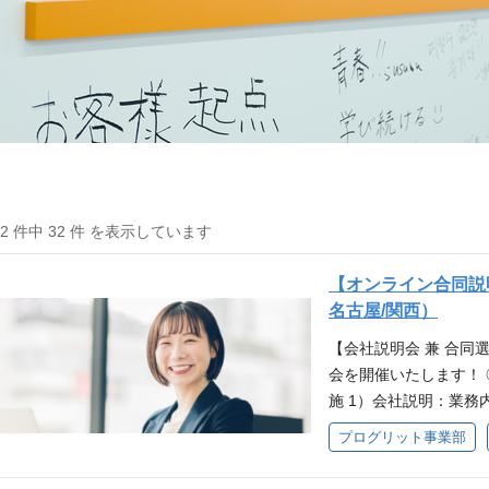
32 件中 32 件 を表示しています
【オンライン合同説明
名古屋/関西）
【会社説明会 兼 合同
会を開催いたします！
施 1）会社説明：業
（約30分） 2）一次
プログリット事業部
場マネージャーが実施 
もございます ※ 面