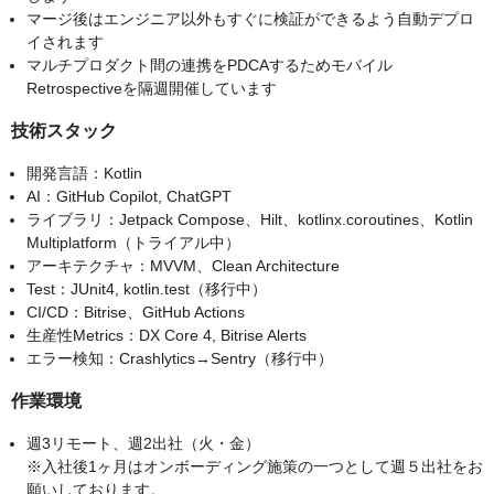
マージ後はエンジニア以外もすぐに検証ができるよう自動デプロ
イされます
マルチプロダクト間の連携をPDCAするためモバイル
Retrospectiveを隔週開催しています
技術スタック
開発言語：Kotlin
AI：GitHub Copilot, ChatGPT
ライブラリ：Jetpack Compose、Hilt、kotlinx.coroutines、Kotlin
Multiplatform（トライアル中）
アーキテクチャ：MVVM、Clean Architecture
Test：JUnit4, kotlin.test（移行中）
CI/CD：Bitrise、GitHub Actions
生産性Metrics：DX Core 4, Bitrise Alerts
エラー検知：Crashlytics→Sentry（移行中）
作業環境
週3リモート、週2出社（火・金）
※入社後1ヶ月はオンボーディング施策の一つとして週５出社をお
願いしております。