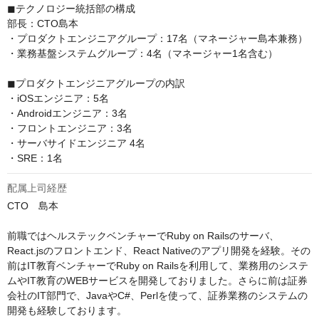
◼︎テクノロジー統括部の構成

部長：CTO島本

・プロダクトエンジニアグループ：17名（マネージャー島本兼務）

・業務基盤システムグループ：4名（マネージャー1名含む）

◼︎プロダクトエンジニアグループの内訳

・iOSエンジニア：5名

・Androidエンジニア：3名

・フロントエンジニア：3名

・サーバサイドエンジニア 4名

・SRE：1名
配属上司経歴
CTO　島本

前職ではヘルステックベンチャーでRuby on Railsのサーバ、
React.jsのフロントエンド、React Nativeのアプリ開発を経験。その
前はIT教育ベンチャーでRuby on Railsを利用して、業務用のシステ
ムやIT教育のWEBサービスを開発しておりました。さらに前は証券
会社のIT部門で、JavaやC#、Perlを使って、証券業務のシステムの
開発も経験しております。
