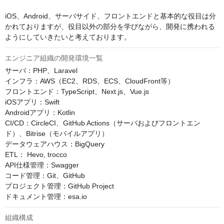
iOS、Android、サーバサイド、フロントエンドと基本的な役目は分
かれておりますが、役目以外の部分を学びながら、開発に携われる
ようにしていきたいと考えております。
エンジニア組織の開発環境一覧
サーバ：PHP、Laravel

インフラ：AWS（EC2、RDS、ECS、CloudFront等）

フロントエンド：TypeScript、Next.js、Vue.js

iOSアプリ：Swift

Androidアプリ：Kotlin

CI/CD：CircleCI、GitHub Actions（サーバおよびフロントエン
ド）、Bitrise（モバイルアプリ）

データウェアハウス：BigQuery

ETL： Hevo, trocco

API仕様管理：Swagger

コード管理：Git、GitHub

プロジェクト管理：GitHub Project

ドキュメント管理：esa.io
組織構成