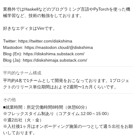
業務外ではHaskellなどのプログラミング言語やPyTorchを使った機
械学習など、技術の勉強をしております。

好きなエディタはVimです。

Twitter: https://twitter.com/diskshima

Mastodon: https://mastodon.cloud/@diskshima

Blog (En): https://diskshima.substack.com/

Blog (Ja): https://diskshimaja.substack.com/
平均的なチーム構成
平均約4名で1チームとして開発をおこなっております。1プロジェ
クトのリリース単位期間はおよそ2週間〜1カ月くらいです。
その他
■就業時間：所定労働時間8時間（休憩60分）

※フレックスタイム制あり（コアタイム:12:00～15:00）

※週2出社（火・金）

※入社後1ヶ月はオンボーディング施策の一つとして週５出社をお願
いしております。
