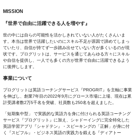
MISSION
『世界で自由に活躍できる人を増やす』
世の中には自らの可能性を活かしきれていない人がたくさんいま
す。本当は世界で活躍したいのにスキル不足が原因で諦めてしまっ
ていたり、自信が持てず一歩踏み出せていない方が多くいるのが現
状です。プログリットは、サービスを通じてあらゆる方々にスキル
や自信を提供し、一人でも多くの方が世界で自由に活躍できるよう
に後押しします。
事業について
プログリットは英語コーチングサービス『PROGRIT』を主軸に事業
を伸ばし、創業7年目の2022年9月にグロース市場に上場、現在は累
計受講者数2万5千名を突破、社員数も250名を超えました。
「短期集中型」 で実践的な英語力を身に付けられる英語コーチング
サービス『プログリット』に加え、シャドーイングに完全特化した
英語学習アプリ『シャドテン』・スピーキングの「正解」が身に付
く『スピフル』・ビジネス英語の実践力を鍛える『ディアトー