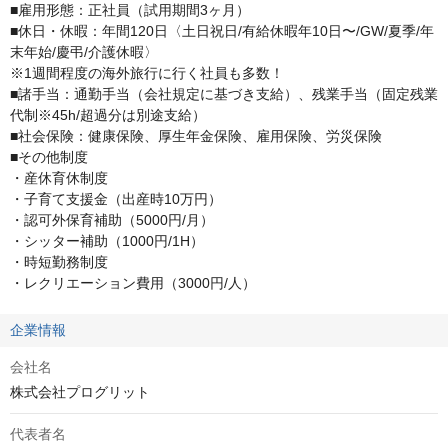
■雇用形態：正社員（試用期間3ヶ月）

■休日・休暇：年間120日〈土日祝日/有給休暇年10日〜/GW/夏季/年
末年始/慶弔/介護休暇〉

※1週間程度の海外旅行に行く社員も多数！

■諸手当：通勤手当（会社規定に基づき支給）、残業手当（固定残業
代制※45h/超過分は別途支給）

■社会保険：健康保険、厚生年金保険、雇用保険、労災保険　

■その他制度

・産休育休制度

・子育て支援金（出産時10万円）

・認可外保育補助（5000円/月）

・シッター補助（1000円/1H）

・時短勤務制度

・レクリエーション費用（3000円/人）
企業情報
会社名
株式会社プログリット
代表者名