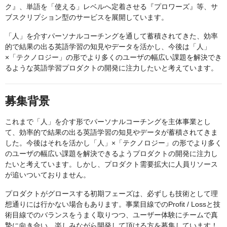
ク』、単語を「使える」レベルへ定着させる『プロワーズ』等、サ
ブスクリプション型のサービスを展開しています。
「人」を介すパーソナルコーチングを通して蓄積されてきた、効率
的で結果の出る英語学習の知見やデータを活かし、今後は「人」
×「テクノロジー」の形でより多くのユーザの幅広い課題を解決でき
るような英語学習プロダクトの開発に注力したいと考えています。
募集背景
これまで「人」を介す形でパーソナルコーチングを主体事業とし
て、効率的で結果の出る英語学習の知見やデータが蓄積されてきま
した。今後はそれを活かし「人」×「テクノロジー」の形でより多く
のユーザの幅広い課題を解決できるようプロダクトの開発に注力し
たいと考えています。しかし、プロダクト需要拡大に人員リソース
が追いついておりません。
プロダクトがグロースする初期フェーズは、必ずしも技術として理
想通りには行かない場合もあります。事業目線でのProfit / Lossと技
術目線でのバランスをうまく取りつつ、ユーザー体験にチームで真
摯に向き合い、楽しみながら開発して頂ける方を募集しています！