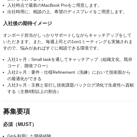
入社時点で最新のMacBook Proをご用意します。
出社時用に、相談の上、希望のディスプレイをご用意します。
入社後の期待イメージ
オンボード担当がしっかりサポートしながらキャッチアップをして
いただきます。また、毎週上司との1on1ミーティングも実施されま
すので、悩みがあればすぐに相談できる環境です。
入社1ヶ月：Small taskを通してキャッチアップ（組織文化、既存
コード、開発フロー）
入社2ヶ月：要件・仕様Refinement（洗練）において技術面から
の最適化ができる
入社3ヶ月：主務と並行し技術課題バックログ消化で生産性へ貢献
する（主務8割以上の割合）
募集要項
必須（MUST）
Gitを利用した開発経験