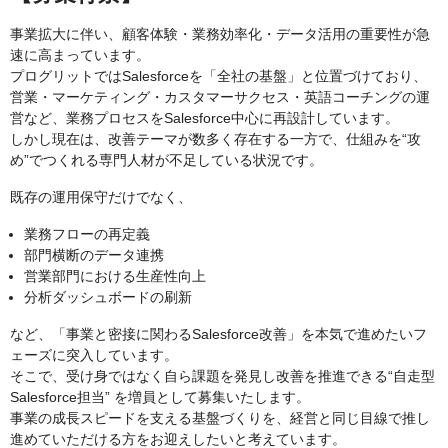
事業拡大に伴い、顧客体験・業務効率化・データ活用の重要性が急
速に高まっています。
プログリットではSalesforceを「全社の基盤」と位置づけており、
営業・マーケティング・カスタマーサクセス・英語コーチングの運
営など、業務プロセスをSalesforce中心に再設計しています。
しかし現在は、改善テーマが数多く存在する一方で、仕組みを“攻
め”でつくれる専門人材が不足している状況です。
既存の運用保守だけでなく、
業務フローの再定義
部門横断のデータ連携
営業部門における生産性向上
分析ダッシュボードの刷新
など、「事業と密接に関わるSalesforce改善」を本気で進めたいフ
ェーズに突入しています。
そこで、受け身ではなく自ら課題を発見し改善を推進できる“自走型
Salesforce担当” を増員として募集いたします。
事業の成長スピードを支える基盤づくりを、経営と同じ目線で推し
進めていただける方をお迎えしたいと考えています。