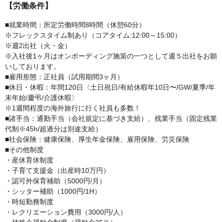
【労働条件】
■就業時間：所定労働時間8時間（休憩60分）
※フレックスタイム制あり（コアタイム:12:00～15:00）
※週2出社（火・金）
※入社後1ヶ月はオンボーディング施策の一つとして週５出社をお願
いしております。
■雇用形態：正社員（試用期間3ヶ月）
■休日・休暇：年間120日〈土日祝日/有給休暇年10日〜/GW/夏季/年
末年始/慶弔/介護休暇〉
※1週間程度の海外旅行に行く社員も多数！
■諸手当：通勤手当（会社規定に基づき支給）、残業手当（固定残業
代制※45h/超過分は別途支給）
■社会保険：健康保険、厚生年金保険、雇用保険、労災保険
■その他制度
・産休育休制度
・子育て支援金（出産時10万円）
・認可外保育補助（5000円/月）
・シッター補助（1000円/1H）
・時短勤務制度
・レクリエーション費用（3000円/人）