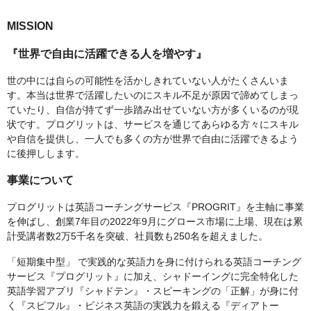
MISSION
『世界で自由に活躍できる人を増やす』
世の中には自らの可能性を活かしきれていない人がたくさんいま
す。本当は世界で活躍したいのにスキル不足が原因で諦めてしまっ
ていたり、自信が持てず一歩踏み出せていない方が多くいるのが現
状です。プログリットは、サービスを通じてあらゆる方々にスキル
や自信を提供し、一人でも多くの方が世界で自由に活躍できるよう
に後押しします。
事業について
プログリットは英語コーチングサービス『PROGRIT』を主軸に事業
を伸ばし、創業7年目の2022年9月にグロース市場に上場、現在は累
計受講者数2万5千名を突破、社員数も250名を超えました。
「短期集中型」 で実践的な英語力を身に付けられる英語コーチング
サービス『プログリット』に加え、シャドーイングに完全特化した
英語学習アプリ『シャドテン』・スピーキングの「正解」が身に付
く『スピフル』・ビジネス英語の実践力を鍛える『ディアトー