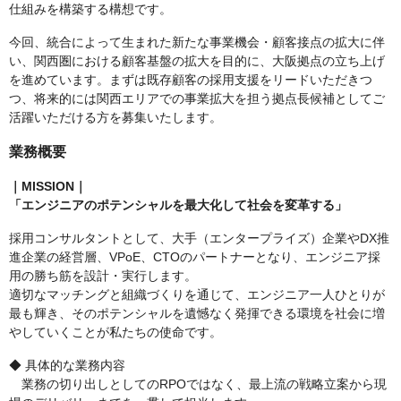
仕組みを構築する構想です。
今回、統合によって生まれた新たな事業機会・顧客接点の拡大に伴
い、関西圏における顧客基盤の拡大を目的に、大阪拠点の立ち上げ
を進めています。まずは既存顧客の採用支援をリードいただきつ
つ、将来的には関西エリアでの事業拡大を担う拠点長候補としてご
活躍いただける方を募集いたします。
業務概要
｜MISSION｜
「エンジニアのポテンシャルを最大化して社会を変革する」
採用コンサルタントとして、大手（エンタープライズ）企業やDX推
進企業の経営層、VPoE、CTOのパートナーとなり、エンジニア採
用の勝ち筋を設計・実行します。
適切なマッチングと組織づくりを通じて、エンジニア一人ひとりが
最も輝き、そのポテンシャルを遺憾なく発揮できる環境を社会に増
やしていくことが私たちの使命です。
◆ 具体的な業務内容
業務の切り出しとしてのRPOではなく、最上流の戦略立案から現