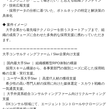
・エンジニアが「ここで働きたい」と思える組織ブランディン
グ・技術広報支援
・採用データの分析に基づいた、ボトルネックの特定と解決策の
具体化
◆ 案件イメージ
大手企業から最先端テクノロジーを担うスタートアップまで、組
織の成長フェーズに合わせた多角的な採用支援に携わっていただき
ます。
ーーーーーーーーーーーーーーーーーーーーーー
大手コンサルティングファーム / SIer企業向け支援
｜ 国内最大手SIer ｜ 組織横断型RPO体制の構築
採用スキーム構築から、各事業部門の個別ニーズに応じた採用戦
略の立案・実行支援。
｜ ユーザー系大手SIer ｜ 高度IT人材の獲得支援
希少性の高い専門人材の採用に向けた媒体選定・スカウト戦略の
一気通貫支援。
｜ 大手外資系総合コンサルティングファーム向けリクルーティング
支援
DXコンサル領域にて、エージェントコントロールやクロージング