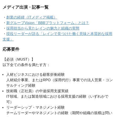
メディア出演・記事一覧
・
創業の経緯（ITメディア掲載）
・
新グループVision「BBBプラットフォーム」とは？
・
採用担当から見たレインの魅力と組織の実態
・
現役リーダーが語る「レインで見つけた働く意味と本質的な採用
支援」
応募要件
【必須（MUST）】
以下全ての条件を満たす方：
人材ビジネスにおける顧客折衝経験
人材紹介事業、またはRPO（採用代行）事業での法人営業・コン
サルティング経験
技術職（正社員）の中途採用支援実績
IT領域、または製造領域における採用支援の経験（いずれかで
可）
リーダーシップ・マネジメント経験
チームリーダーやマネジメントの経験（期間や組織の規模は問い