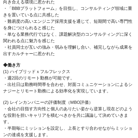
向き合える環境に惹かれた
・「BBBプラットフォーム」を目指し、コンサルティング領域に重
きを置いている点に共感した
・難易度の高いエンジニア採用支援を通じて、短期間で高い専門性
を身につけられると感じた
・単なる業務代行ではなく、課題解決型のコンサルティングに深く
関われる点に魅力を感じた
・社員同士が互いの強み・弱みを理解し合い、補完しながら成果を
出すカルチャーに惹かれた
◆働き方
(1) ハイブリッドｘフルフレックス
・週2回のリモート勤務が可能です。
・出社日は勤務時間帯を合わせ、対面コミュニケーションによるシ
ナジーとリモート勤務による効率化を実現しています。
(2) レインカンパニーの評価制度（MBO評価）
・会社の目指す方向性と個人のありたい姿から逆算し現在どのよう
な役割を担いキャリアを積むべきかを共に議論して決めていきま
す。
・半期毎にミッションを設定し、上長とすり合わせながらミッショ
ンの達成を支援します。