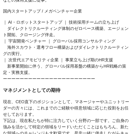
などの採用支援に従事。
国内スタートアップ / メガベンチャー企業
｜ AI・ロボットスタートアップ ｜ 技術採用チームの立ち上げ
ダイレクトリクルーティング体制のゼロベース構築、エージェン
ト開拓、クロージング伴走。
｜ 宇宙開発ベンチャー ｜ グローバル採用コンサルティング
海外スカウト・選考フロー構築およびダイレクトリクルーティン
グの実行。
｜ 次世代エアモビリティ企業 ｜ 事業立ち上げ期のHR支援
新事業開始に伴う、グローバル採用基盤の構築からHR戦略の策
定・実務支援。
ーーーーーーーーーーーーーーーーーーーーーー
マネジメントとしての期待
現在、CEO直下のポジションとして、マネージャーやユニットリー
ダーの方々には、これまでのご経験や得意領域に応じた役割をお任
せしております。
下記は、現在私たちが特に注力していく分野の一部です。ご自身の
強みを活かして特定の領域をリードいただくことはもちろん、新た
な領域へのチャレンジも大歓迎です。是非一緒に伴走しながらキャ