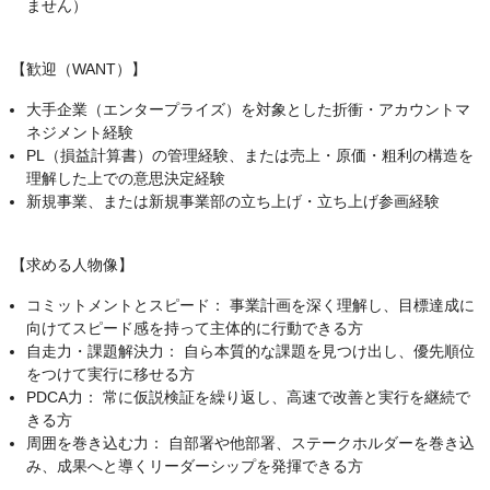
ません）
【歓迎（WANT）】
大手企業（エンタープライズ）を対象とした折衝・アカウントマ
ネジメント経験
PL（損益計算書）の管理経験、または売上・原価・粗利の構造を
理解した上での意思決定経験
新規事業、または新規事業部の立ち上げ・立ち上げ参画経験
【求める人物像】
コミットメントとスピード： 事業計画を深く理解し、目標達成に
向けてスピード感を持って主体的に行動できる方
自走力・課題解決力： 自ら本質的な課題を見つけ出し、優先順位
をつけて実行に移せる方
PDCA力： 常に仮説検証を繰り返し、高速で改善と実行を継続で
きる方
周囲を巻き込む力： 自部署や他部署、ステークホルダーを巻き込
み、成果へと導くリーダーシップを発揮できる方