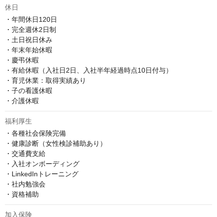
休日
・年間休日120日

・完全週休2日制

・土日祝日休み

・年末年始休暇

・慶弔休暇

・有給休暇（入社日2日、入社半年経過時点10日付与）

・育児休業：取得実績あり

・子の看護休暇

・介護休暇
福利厚生
・各種社会保険完備

・健康診断（女性検診補助あり）

・交通費支給

・入社オンボーディング

・LinkedInトレーニング

・社内勉強会

・資格補助
加入保険