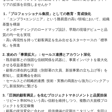
リアの拡張を目指しませんか？
１.「プロフェッショナル集団」としての教育・育成強化
・「エンプラ×エンジニア」という難易度の高い領域において、組織
基盤を構築
・オンボーディングのロードマップ設計。早期の現場デビューと品
質の均一化を実現
・高い再現性を持って顧客満足を生み出せるスターケースの「標準
化」を推進
2. 攻めの「事業拡大」：セールス連携とアカウント深化
・既存顧客との強固な信頼関係を武器に、事業インパクトを最大化
させる収益基盤作り
・顧客の潜在的な課題（別部署の欠員、新規事業の立ち上げ等）を
察知し、提案機会を創出
・セールスとの戦略的連携: 技術・実務の両面から強力にバックアッ
プし新規契約に繋げる
3.「圧倒的顧客満足」を生むプロジェクトマネジメントと品質担保
・リピート率80%という高い信頼を維持しつつ、複数の大規模プロ
ジェクトを安定稼働
・顧客の状況変化に合わせ、提供価値の定期モニタリング。先回り