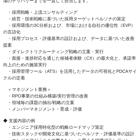
場のデリバリーまでを一貫して担当します。
・採用戦略・上流コンサルティング
・経営・技術戦略に基づいた採用ターゲットペルソナの策定
・採用環境の3C分析および、市場における自社の優位性（EVP）
の言語化
・採用プロセス・評価基準の設計および、データに基づいた改善
提案
・ダイレクトリクルーティング戦略の立案・実行
・面接・進捗対応を通じた候補者体験（CX）の最大化と、承諾率
向上のための施策実行
・採用管理ツール（ATS）を活用したデータの可視化とPDCAサイ
クルの定着
＜マネジメント業務＞
・RPO事業の仕組み構築/実行管理の改善
・領域毎の課題の抽出/戦略の立案
・メンバーマネジメント・育成・評価
◆ 支援内容の例
・エンジニア採用特化型の戦略ロードマップ策定
・技術スタックや開発文化に基づいたペルソナ・評価基準の設計