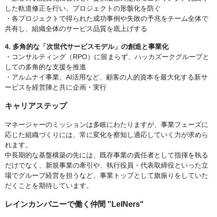
した軌道修正を行い、プロジェクトの形骸化を防ぐ
・各プロジェクトで得られた成功事例や失敗の予兆をチーム全体で
共有し、組織全体のサービス品質を底上げする
4. 多角的な「次世代サービスモデル」の創造と事業化
・コンサルティング（RPO）に留まらず、ハッカズークグループと
しての多角的な支援を推進
・アルムナイ事業、AI活用など、顧客の人的資本を最大化する新サ
ービスを経営陣と共に企画・実行
キャリアステップ
マネージャーのミッションは多岐にわたりますが、事業フェーズに
応じた組織づくりには、常に変化を察知し適応していく力が求めら
れます。
中長期的な基盤構築の先には、既存事業の責任者として指揮を執る
だけでなく、新規事業の牽引や、執行役員・代表取締役といった立
場でグループ経営を担うなど、事業トップとして旗振りをしていた
だくことを期待しています。
レインカンパニーで働く仲間 "LeINers"