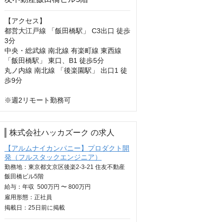
【アクセス】

都営大江戸線 「飯田橋駅」 C3出口 徒歩
3分

中央・総武線 南北線 有楽町線 東西線 
「飯田橋駅」 東口、B1 徒歩5分

丸ノ内線 南北線 「後楽園駅」 出口1 徒
歩9分

※週2リモート勤務可
株式会社ハッカズーク の求人
【アルムナイカンパニー】プロダクト開
発（フルスタックエンジニア）
勤務地：東京都文京区後楽2-3-21 住友不動産
飯田橋ビル5階
給与：
年収
500万円 〜 800万円
雇用形態：正社員
掲載日：
25日
前に掲載