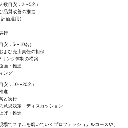
数目安：2〜5名）
び品質改善の推進
・評価運用）
の実行
安：5〜10名）
および売上責任の担保
タリング体制の構築
企画・推進
ィング
安：10〜20名）
推進
案と実行
の意思決定・ディスカッション
上げ・推進
現場でスキルを磨いていくプロフェッショナルコースや、