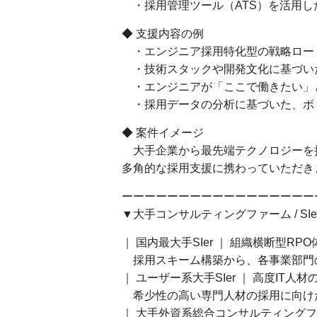
・採用管理ツール（ATS）を活用し
◆ 支援内容の例
・エンジニア採用特化型の戦略ロー
・技術スタックや開発文化に基づい
・エンジニアが「ここで働きたい」
・採用データの分析に基づいた、ボ
◆ 案件イメージ
大手企業から最先端テクノロジーを
多角的な採用支援に携わっていただき
ーーーーーーーーーーーーーーーーー
▼大手コンサルティングファーム / SI
｜ 国内最大手SIer ｜ 組織横断型RP
採用スキーム構築から、各事業部門
｜ ユーザー系大手SIer ｜ 高度IT人
希少性の高い専門人材の採用に向け
｜ 大手外資系総合コンサルティング