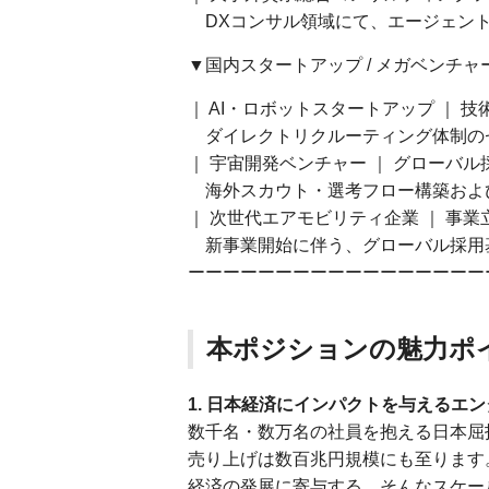
DXコンサル領域にて、エージェント
▼国内スタートアップ / メガベンチャ
｜ AI・ロボットスタートアップ ｜ 
ダイレクトリクルーティング体制の
｜ 宇宙開発ベンチャー ｜ グローバ
海外スカウト・選考フロー構築およ
｜ 次世代エアモビリティ企業 ｜ 事業
新事業開始に伴う、グローバル採用基
ーーーーーーーーーーーーーーーーー
本ポジションの魅力ポ
1. 日本経済にインパクトを与えるエ
数千名・数万名の社員を抱える日本屈
売り上げは数百兆円規模にも至ります
経済の発展に寄与する。そんなスケー