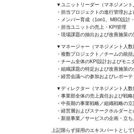
▼ユニットリーダー（マネジメント人
・担当プロジェクトの進行管理およ
・メンバー育成（1on1、MBO設計
・担当ユニットの売上・KPI管理
・現場課題の抽出および改善施策
▼マネージャー（マネジメント人数目
・複数プロジェクト／チームの統括
・チーム全体のKPI設計およびモニ
・組織課題の特定および改善施策の
・経営会議への参加およびレポーテ
▼ディレクター（マネジメント人数目
・事業部全体の売上責任および戦略
・中長期の事業戦略／組織戦略の立
・経営層およびステークホルダーと
・新規事業／サービスの企画・立ち
上記限らず採用のエキスパートとして