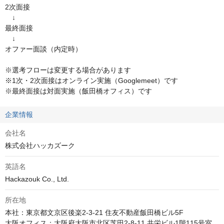
2次面接

　↓

最終面接

　↓

オファー面談（内定時）

※選考フローは変更する場合があります

※1次・2次面接はオンライン実施（Googlemeet）です

※最終面接は対面実施（飯田橋オフィス）です
企業情報
会社名
株式会社ハッカズーク
英語名
Hackazouk Co., Ltd.
所在地
本社：東京都文京区後楽2-3-21 住友不動産飯田橋ビル5F

大阪オフィス：大阪府大阪市北区芝田2-8-11 共栄ビル1階115号室