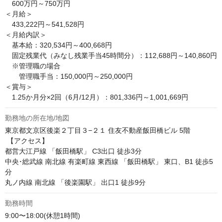
　600万円～750万円

＜月給＞

　433,222円～541,528円

＜月給内訳＞

　基本給：320,534円～400,668円

　固定残業代（みなし残業手当45時間分）：112,688円～140,860円

　※管理職の場合

　　管理職手当：150,000円～250,000円

＜賞与＞

　1.25か月分×2回（6月/12月）：801,336円～1,001,669円
勤務地の所在地/地図
東京都文京区後楽２丁目３−２１ 住友不動産飯田橋ビル 5階

 【アクセス】

都営大江戸線 「飯田橋駅」 C3出口 徒歩3分

中央･総武線 南北線 有楽町線 東西線 「飯田橋駅」 東口、B1 徒歩5
分

丸ノ内線 南北線 「後楽園駅」 出口1 徒歩9分
勤務時間
9:00〜18:00(休憩1時間)