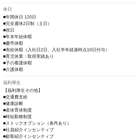
休日
■年間休日 120日

■完全週休2日制（土日）

■祝日

■年末年始休暇

■慶弔休暇

■有給休暇（入社日2日、入社半年経過時点10日付与）

■育児休業：取得実績あり

■子の看護休暇

■介護休暇
福利厚生
【福利厚生その他】

■交通費支給

■健康診断

■産休育休制度

■時短勤務制度

■ストックオプション（条件あり）

■社員紹介インセンティブ

■顧客紹介インセンティブ
