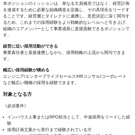
本ポジションのミッションは、単なる欠員補充ではなく、経営計画
を達成するために必要な組織構造を定義し、その具現化をリードす
ることです。経営層とダイレクトに連携し、意思決定に深く関与す
るため、これまでの採用経験をより戦略的なレベルへと引き上げ、
組織のコアメンバーとして事業成長に直接貢献できるポジションで
す。
経営に近い採用活動ができる
事業責任者と直接連携しながら、採用戦略の上流から関与できま
す。
幅広い採用経験が積める
エンジニア/エンタープライズセールス/HRコンサル/コーポレート
など幅広い職種の採用を経験できます。
対象となる方
《必須要件》
インハウス人事またはRPO担当として、中途採用をリードした経
験
採用計画立案から実行まで経験されている方