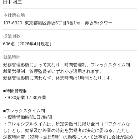
田中 雄三
本社所在地
107-6320  東京都港区赤坂5丁目3番1号　赤坂Bizタワー
従業員数
606名（2026年4月現在）
就業時間
勤務管理形態によって異なり、時間管理制、フレックスタイム制、
裁量労働制、管理監督者いずれかが適用されます。

勤務管理形態に関わらず、休憩時間は1時間となります。

■時間管理制

・9:30始業 17:30終業

■フレックスタイム制

・標準労働時間1日7時間

・フレキシブルタイムは、所定労働日に限り全日（コアタイムな
し）とし、始業及び終業の時刻を労働者の決定に委ねる。ただし、
深夜時間帯（22時～翌日5時）の勤務については事前に会社が認め