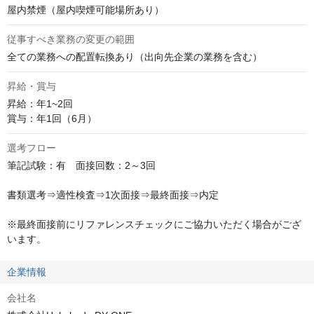
屋内禁煙（屋内喫煙可能場所あり）
従事すべき業務の変更の範囲
全ての業務への配置転換あり（出向先企業の業務を含む）
昇給・賞与
昇給：年1~2回

賞与：年1回（6月）
選考フロー
筆記試験：有　面接回数：2～3回

書類選考⇒適性検査⇒1次面接⇒最終面接⇒内定

※最終面接前にリファレンスチェックにご協力いただく場合がござ
います。
企業情報
会社名