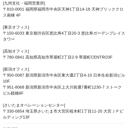
[九州支社・福岡営業所]

〒810-0001 福岡県福岡市中央区天神1丁目14-18 天神ブリッククロ
ス南棟 4F

[東京オフィス]

〒150-6033 東京都渋谷区恵比寿4丁目20-3 恵比寿ガーデンプレイス
タワー

[高知オフィス]

〒780-0841 高知県高知市帯屋町2丁目2-9 帯屋町CENTRO3F

[新潟オフィス]

〒950-0087 新潟県新潟市中央区東大通2丁目4-10 日本生命新潟ビル
10F

〒951-8068 新潟県新潟市中央区上大川前通7番町1230-7 ストーク
ビル鏡橋8F

[さいたまオペレーションセンター]

〒330-0854 埼玉県さいたま市大宮区桜木町1丁目11-20 大宮ＪＰビ
ルディング13F