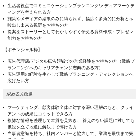
生活者視点でコミュニケーションプランニング/メディアマーケテ
ィングを考えられる方
施策やメディアの結果のみに縛られず、幅広く多角的に分析と示
唆出し出来る視野をお持ちの方
提案をストーリーとしてわかりやすく伝える資料作成・プレゼン
能力をお持ちの方
【ポテンシャル枠】
広告代理店/デジタル広告領域での営業経験をお持ちの方（戦略プ
ランニングへのキャリアチェンジ志向のある方）
広告運用の経験を生かして戦略プランニング・ディレクションへ
広げたい方
求める人物像
マーケティング、顧客体験全体に対する深い理解のもと、クライ
アントの成果にコミットできる方
複雑な情報を整理して本質を見抜き、 答えのない課題に対しても
仮設を立て地道に解決まで導ける方
当事者意識を持ち、社内メンバーと協力して、業務を最後まで完