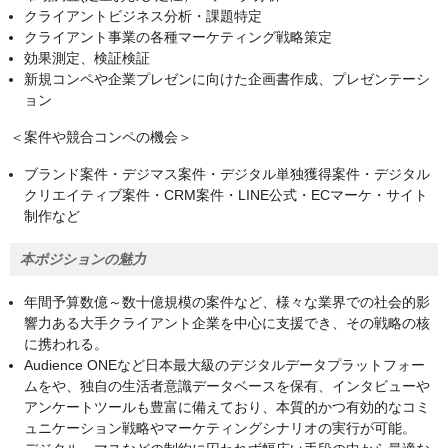
クライアントビジネス分析・課題特定
クライアント事業の各種マーケティング戦略策定
効果測定、検証検証
新規コンペや企業プレゼンに向けた企画書作成、プレゼンテーシ
ョン
＜案件や競合コンペの機会＞
ブランド案件・デジマス案件・デジタル単独獲得案件・デジタル
クリエイティブ案件・CRM案件・LINE公式・ECマーケ・サイト
制作など
本ポジションの魅力
年間予算数億～数十億規模の案件など、様々な業界での社会的影
響力ある大手クライアント企業を中心に支援でき、その戦略の核
に携われる。
Audience ONEなど日本最大級のデジタルデータプラットフォー
ムをや、独自の生活者意識データベースを保有、インタビューや
アンケートツールも豊富に備えており、本質的かつ有効的なコミ
ュニケーション戦略やマーケティングシナリオの実行が可能。