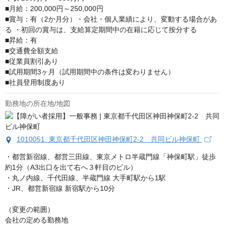
■月給：200,000円～250,000円

■賞与：有（2か月分）・会社・個人業績により、変動する場合があ
る ・初回の賞与は、支給算定期間中の在籍に応じて按分する

■昇給：有

■交通費全額支給

■従業員割引あり

■試用期間3ヶ月（試用期間中の条件は変わりません）

■社員登用制度あり
勤務地の所在地/地図
1010051 東京都千代田区神田神保町2-2 共同ビル神保町
・都営新宿線、都営三田線、東京メトロ半蔵門線「神保町駅」徒歩
約1分（A3出口を出て右へ３軒目のビル）

・丸ノ内線、千代田線、半蔵門線 大手町駅から1駅

・JR、都営新宿線 新宿駅から10分

（変更の範囲）

会社の定める勤務地