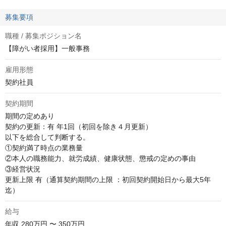
募集要項
職種 / 募集ポジション名
【障がい者採用】一般事務
雇用形態
契約社員
契約期間
期間の定めあり

契約の更新：有 年1回（初回を除き４月更新）

以下を総合して判断する。

①契約満了時点の業務量

②本人の職務能力、就労成績、健康状態、懲戒の定めの事由

③経営状況

更新上限 有（通算契約期間の上限 ：初回契約開始日から最大5年
迄）
給与
年収
280万円 〜 350万円