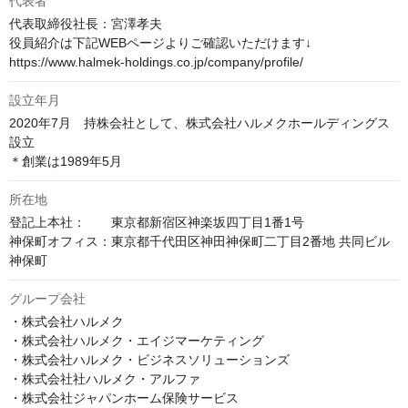
代表者
代表取締役社長：宮澤孝夫

役員紹介は下記WEBページよりご確認いただけます↓

https://www.halmek-holdings.co.jp/company/profile/
設立年月
2020年7月　持株会社として、株式会社ハルメクホールディングス
設立

＊創業は1989年5月
所在地
登記上本社：　　東京都新宿区神楽坂四丁目1番1号

神保町オフィス：東京都千代田区神田神保町二丁目2番地 共同ビル
神保町
グループ会社
・株式会社ハルメク

・株式会社ハルメク・エイジマーケティング

・株式会社ハルメク・ビジネスソリューションズ

・株式会社社ハルメク・アルファ

・株式会社ジャパンホーム保険サービス
