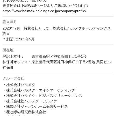
代表取締役社長：宮澤孝夫

役員紹介は下記WEBページよりご確認いただけます↓

https://www.halmek-holdings.co.jp/company/profile/
設立年月
2020年7月　持株会社として、株式会社ハルメクホールディングス
設立

＊創業は1989年5月
所在地
登記上本社：　　東京都新宿区神楽坂四丁目1番1号

神保町オフィス：東京都千代田区神田神保町二丁目2番地 共同ビル
神保町
グループ会社
・株式会社ハルメク

・株式会社ハルメク・エイジマーケティング

・株式会社ハルメク・ビジネスソリューションズ

・株式会社社ハルメク・アルファ

・株式会社ジャパンホーム保険サービス

・花と緑の研究所株式会社
