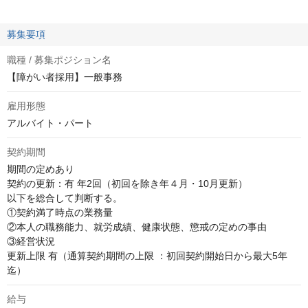
募集要項
職種 / 募集ポジション名
【障がい者採用】一般事務
雇用形態
アルバイト・パート
契約期間
期間の定めあり

契約の更新：有 年2回（初回を除き年４月・10月更新）

以下を総合して判断する。

①契約満了時点の業務量

②本人の職務能力、就労成績、健康状態、懲戒の定めの事由

③経営状況

更新上限 有（通算契約期間の上限 ：初回契約開始日から最大5年
迄）
給与