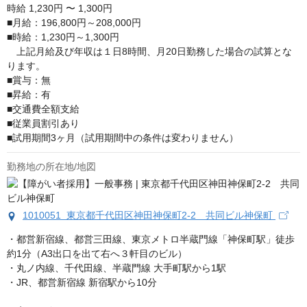
時給
1,230円 〜 1,300円
■月給：196,800円～208,000円

■時給：1,230円～1,300円

　上記月給及び年収は１日8時間、月20日勤務した場合の試算とな
ります。

■賞与：無

■昇給：有

■交通費全額支給

■従業員割引あり

■試用期間3ヶ月（試用期間中の条件は変わりません）
勤務地の所在地/地図
1010051 東京都千代田区神田神保町2-2 共同ビル神保町
・都営新宿線、都営三田線、東京メトロ半蔵門線「神保町駅」徒歩
約1分（A3出口を出て右へ３軒目のビル）

・丸ノ内線、千代田線、半蔵門線 大手町駅から1駅

・JR、都営新宿線 新宿駅から10分
