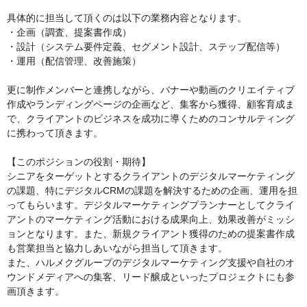
具体的に担当して頂くのは以下の業務内容となります。

・企画（調査、提案書作成）

・設計（システム要件定義、セグメント設計、ステップ配信等）

・運用（配信管理、改善施策）

更に制作メンバーと連携しながら、バナーや動画のクリエイティブ
作成やランディングページの企画など、集客から獲得、顧客育成ま
で、クライアントのビジネスを成功に導くためのコンサルティング
に携わって頂きます。

【このポジションの役割・期待】

シニアをターゲットとするクライアントのデジタルマーケティング
の課題、特にデジタルCRMの課題を解決するための企画、運用を担
ってもらいます。デジタルマーケティングプランナーとしてクライ
アントのマーケティング活動における成果向上、効果改善がミッシ
ョンとなります。また、新規クライアント獲得のための提案書作成
も営業担当と協力しあいながら担当して頂きます。

また、ハルメクグループのデジタルマーケティング支援や自社のオ
ウンドメディアへの集客、リード醸成といったプロジェクトにも参
画頂きます。
