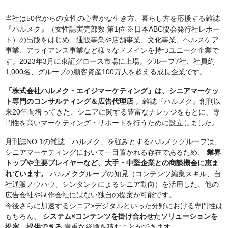
当社は50代からの女性の心豊かな生き方、暮らし方を応援する雑誌
『ハルメク』（女性誌実売部数 第1位 ※日本ABC協会発行社レポー
ト）の出版をはじめ、通販事業や店舗事業、文化事業、ヘルスケア
事業、アライアンス事業など様々なドメインを持つユニーク企業で
す。2023年3月に東証グロース市場に上場。グループ7社、社員約
1,000名、グループの顧客資産100万人を超える成長企業です。
「株式会社ハルメク・エイジマーケティング」は、シニアマーケッ
ト専門のコンサルティング＆広告代理店
。雑誌『ハルメク』創刊以
来20年間培ってきた、シニアに関する豊富なナレッジをもとに、専
門性を高いマーケティング・サポートを行うために設立しました。
月刊誌NO.1の雑誌「ハルメク」を強みとするハルメクグループは、
シニアマーケティングにおいて一目置かれる存在であるため、
業界
トップや主要プレイヤーなど、大手・中堅企業との商談機会に恵ま
れています。
ハルメクグループの知見（コンテンツ編集スキル、自
社通販ノウハウ、シンタンクによるシニア動向）を活用した、他の
広告会社や制作会社にはない独自の提案が可能です。
今後さらに加速するシニア×デジタルといった分野における専門性は
もちろん、
システム×コンテンツを掛け合わせたソリューションを
提案、提供できる
貴重な経験を積むことができます。