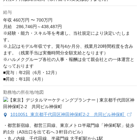
給与
年収
460万円 〜 700万円
月給　286,746円～438,487円

※経験・能力・スキル等を考慮し、当社規定により決定いたしま
す。

※上記はモデル年収です。賞与4か月分、残業月20時間程度を含み
ます。（残業手当は実働時間分全額支給となります）

※ハルメクグループ各社の人事・報酬は全て親会社との一体運営と
なっております

■賞与：年2回（6月・12月）

■昇給：年1回（4月）
勤務地の所在地/地図
1010051 東京都千代田区神田神保町2-2 共同ビル神保町
・都営新宿線、都営三田線、東京メトロ半蔵門線「神保町駅」徒歩
約1分（A3出口を出て右へ３軒目のビル）

・丸ノ内線、千代田線、半蔵門線 大手町駅から1駅
