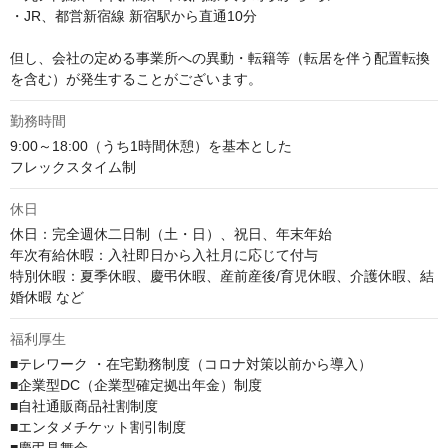
・JR、都営新宿線 新宿駅から直通10分

但し、会社の定める事業所への異動・転籍等（転居を伴う配置転換
を含む）が発生することがございます。
勤務時間
9:00～18:00（うち1時間休憩）を基本とした

フレックスタイム制
休日
休日：完全週休二日制（土・日）、祝日、年末年始

年次有給休暇：入社即日から入社月に応じて付与

特別休暇：夏季休暇、慶弔休暇、産前産後/育児休暇、介護休暇、結
婚休暇 など
福利厚生
■テレワーク ・在宅勤務制度（コロナ対策以前から導入）

■企業型DC（企業型確定拠出年金）制度　

■自社通販商品社割制度　

■エンタメチケット割引制度　
