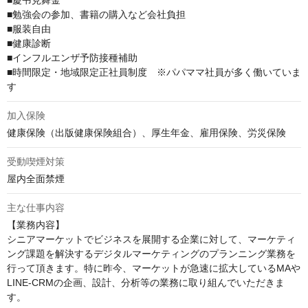
■慶弔見舞金　

■勉強会の参加、書籍の購入など会社負担　

■服装自由 

■健康診断　

■インフルエンザ予防接種補助　

■時間限定・地域限定正社員制度　※パパママ社員が多く働いていま
す
加入保険
健康保険（出版健康保険組合）、厚生年金、雇用保険、労災保険
受動喫煙対策
屋内全面禁煙
主な仕事内容
【業務内容】

シニアマーケットでビジネスを展開する企業に対して、マーケティ
ング課題を解決するデジタルマーケティングのプランニング業務を
行って頂きます。特に昨今、マーケットが急速に拡大しているMAや
LINE-CRMの企画、設計、分析等の業務に取り組んでいただきま
す。
