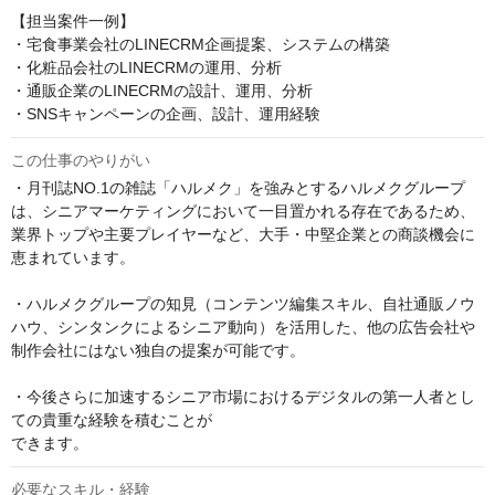
【担当案件一例】

・宅食事業会社のLINECRM企画提案、システムの構築

・化粧品会社のLINECRMの運用、分析

・通販企業のLINECRMの設計、運用、分析

・SNSキャンペーンの企画、設計、運用経験
この仕事のやりがい
・月刊誌NO.1の雑誌「ハルメク」を強みとするハルメクグループ
は、シニアマーケティングにおいて一目置かれる存在であるため、
業界トップや主要プレイヤーなど、大手・中堅企業との商談機会に
恵まれています。

・ハルメクグループの知見（コンテンツ編集スキル、自社通販ノウ
ハウ、シンタンクによるシニア動向）を活用した、他の広告会社や
制作会社にはない独自の提案が可能です。

・今後さらに加速するシニア市場におけるデジタルの第一人者とし
ての貴重な経験を積むことが

できます。
必要なスキル・経験