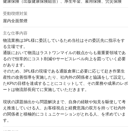
健康保険（出版健康保険組合）、厚生年金、雇用保険、労災保険
受動喫煙対策
屋内全面禁煙
主な仕事内容
物流業務は3PL様に委託しているため当社はその委託先に指示をす
る立場です。

通販において物流はラストワンマイルの観点からも最重要領域であ
るので恒常的にコスト削減やサービスレベル向上を図っていく必要
があります。

そのため、3PL様の現場である通販倉庫に必要に応じて赴き作業生
産性の改善指導を実施したり、社内外の関係者と協議をして設定し
たKPIの目標を達成することにコミットして、その業務や成果のレポ
ートは物流部長宛てに実施していただきます。

現状の課題抽出から問題解決まで、自身の経験や知見を駆使して考
え推進していける人、お客様視点と経費意識の双方を持って社内外
の関係者と積極的にコミュニケーションがとれる人、を求めていま
す。