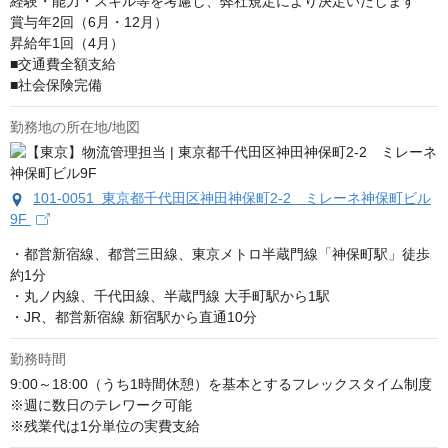
経験・能力・スキル等を考慮し、弊社規定により決定いたします

賞与年2回（6月・12月）

昇給年1回（4月）

■交通費全額支給

■社会保険完備
勤務地の所在地/地図
101-0051 東京都千代田区神田神保町2-2 ミレーネ神保町ビル
9F
・都営新宿線、都営三田線、東京メトロ半蔵門線「神保町駅」徒歩
約1分

・丸ノ内線、千代田線、半蔵門線 大手町駅から1駅

・JR、都営新宿線 新宿駅から直通10分
勤務時間
9:00～18:00（うち1時間休憩）を基本とするフレックスタイム制度

※週に数日のテレワーク可能

※残業代は1分単位の実費支給