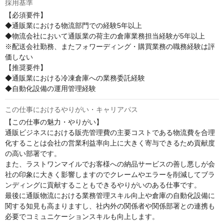
採用基準
【必須要件】

◆通販業における物流部門での経験5年以上

◆物流会社において通販業の荷主の倉庫業務担当経験が5年以上

※配送会社勤務、またフォワーディング・購買業務の職務経験は評
価しない

【推奨要件】

◆通販業における冷凍倉庫への業務委託経験

◆自動化設備の運用管理経験
この仕事におけるやりがい・キャリアパス
【この仕事の魅力・やりがい】

通販ビジネスにおける販売管理費の主要コストである物流費を合理
化することは会社の営業利益率向上に大きく寄与できるため貢献度
の高い部署です。

また、ラストワンマイルでお客様への納品サービスの善し悪しが会
社の印象に大きく影響しますのでクレームやエラーを削減してブラ
ンディングに貢献することもできるやりがいのある仕事です。

最後に通販物流における業務管理スキル向上や倉庫の自動化設備に
関する知見も高まりますし、社内外の関係者や関係部署との連携も
必要でコミュニケーションスキルも向上します。
