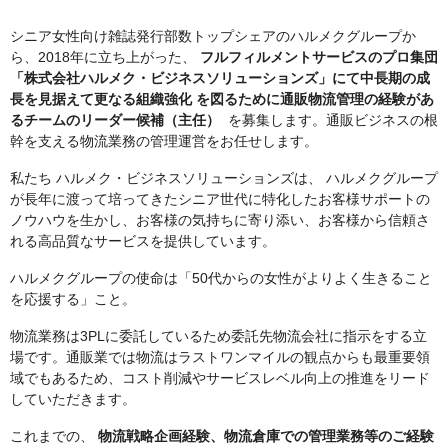
シニア女性向け雑誌発行部数トップシェアのハルメクグループか
ら、2018年に立ち上がった、
フルフィルメントサービスのプロ集団
「株式会社ハルメク・ビジネスソリューションズ」にて中長期の成
長を見据えて更なる組織強化 を図るために通販物流管理の経験があ
るチームのリーダー候補（主任）
を募集します。通販ビジネスの根
幹を支える物流業務の管理運営をお任せします。
私たち ハルメク・ビジネスソリューションズは、 ハルメクグループ
が長年に渡って培ってきたシニア世代に特化したお客様サポートの
ノウハウを生かし、お客様の気持ちに寄り添い、お客様から信頼さ
れる高品質なサービスを提供しています。
ハルメクグループの使命は「50代からの女性がよりよく生きること
を応援する」こと。
物流業務は3PLに委託しているため委託先物流会社に指示をする立
場です。通販業では物流はラストワンマイルの観点からも最重要領
域でもあるため、コスト削減やサービスレベル向上の推進をリード
していただきます。
これまでの、
物流戦略企画経験、物流倉庫での管理業務等のご経験