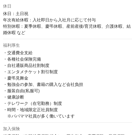
休日
休日：土日祝

年次有給休暇：入社即日から入社月に応じて付与

特別休暇：夏季休暇、慶弔休暇、産前産後/育児休暇、介護休暇、結
婚休暇 など
福利厚生
・交通費全支給

・各種社会保険完備

・自社通販商品社割制度

・エンタメチケット割引制度

・慶弔見舞金

・勉強会の参加、書籍の購入など会社負担

・服装自由(私服可)

・健康診断

・テレワーク（在宅勤務）制度

・時間・地域限定正社員制度

　※パパママ社員が多く働いています
加入保険