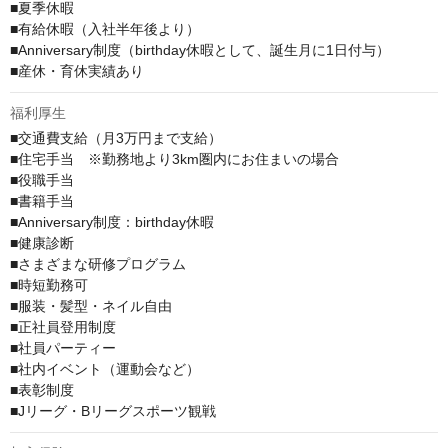
■夏季休暇

■有給休暇（入社半年後より）

■Anniversary制度（birthday休暇として、誕生月に1日付与）

■産休・育休実績あり
福利厚生
■交通費支給（月3万円まで支給）

■住宅手当　※勤務地より3km圏内にお住まいの場合

■役職手当

■書籍手当

■Anniversary制度：birthday休暇

■健康診断

■さまざまな研修プログラム

■時短勤務可

■服装・髪型・ネイル自由

■正社員登用制度

■社員パーティー

■社内イベント（運動会など）

■表彰制度

■Jリーグ・Bリーグスポーツ観戦