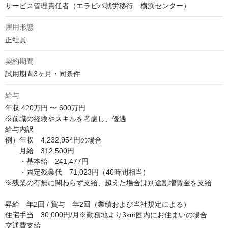
サービス管理責任者（エラビバ就労移行 横浜センター）
雇用形態
正社員
契約期間
試用期間3ヶ月・同条件
給与
年収
420万円 〜 600万円
※前職の経験やスキルを考慮し、優遇

給与内訳

例）年収　4,232,954円の場合

　　月給　312,500円

　　・基本給　241,477円

　　・固定残業代　71,023円（40時間相当）

※残業の有無に関わらず支給、超えた場合は別途割増賃金を支給

昇給　年2回 / 賞与　年2回（業績および当社規定による）

住宅手当　30,000円/月※勤務地より3km圏内にお住まいの場合

交通費支給