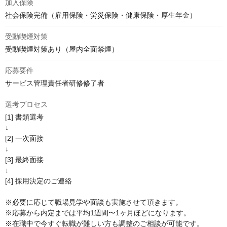
加入保険
社会保険完備（雇用保険・労災保険・健康保険・厚生年金）
受動喫煙対策
受動喫煙対策あり（屋内全面禁煙）
応募要件
サービス管理責任者研修修了者
選考プロセス
[1] 書類選考

↓

[2] 一次面接

↓

[3] 最終面接

↓

[4] 採用決定のご連絡

※必要に応じて職場見学や面談も実施させて頂きます。

※応募から内定までは平均1週間〜1ヶ月ほどになります。

※在職中で今すぐ転職が難しい方も調整のご相談が可能です。