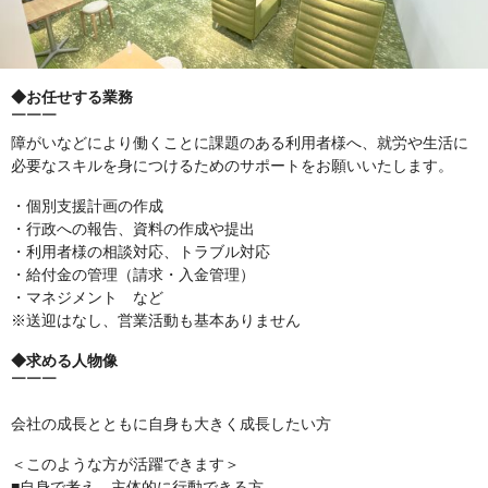
◆お任せする業務
￣￣￣
障がいなどにより働くことに課題のある利用者様へ、就労や生活に
必要なスキルを身につけるためのサポートをお願いいたします。
・個別支援計画の作成
・行政への報告、資料の作成や提出
・利用者様の相談対応、トラブル対応
・給付金の管理（請求・入金管理）
・マネジメント など
※送迎はなし、営業活動も基本ありません
◆求める人物像
￣￣￣
会社の成長とともに自身も大きく成長したい方
＜このような方が活躍できます＞
■自身で考え、主体的に行動できる方