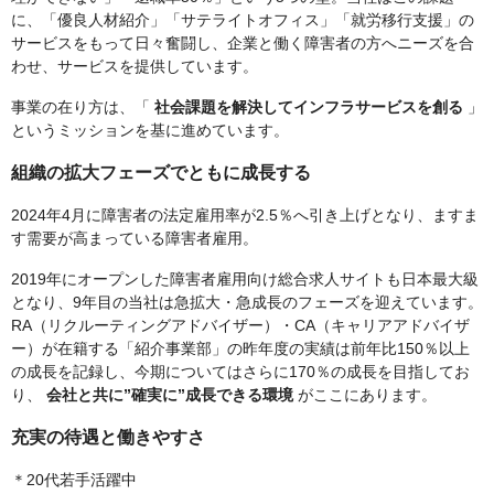
に、「優良人材紹介」「サテライトオフィス」「就労移行支援」の
サービスをもって日々奮闘し、企業と働く障害者の方へニーズを合
わせ、サービスを提供しています。
事業の在り方は、「
社会課題を解決してインフラサービスを創る
」
というミッションを基に進めています。
組織の拡大フェーズでともに成長する
2024年4月に障害者の法定雇用率が2.5％へ引き上げとなり、ますま
す需要が高まっている障害者雇用。
2019年にオープンした障害者雇用向け総合求人サイトも日本最大級
となり、9年目の当社は急拡大・急成長のフェーズを迎えています。
RA（リクルーティングアドバイザー）・CA（キャリアアドバイザ
ー）が在籍する「紹介事業部」の昨年度の実績は前年比150％以上
の成長を記録し、今期についてはさらに170％の成長を目指してお
り、
会社と共に”確実に”成長できる環境
がここにあります。
充実の待遇と働きやすさ
＊20代若手活躍中