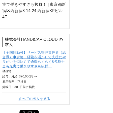
株式会社HANDICAP CLOUD の
求人
【全国転勤可】サービス管理責任者（総
合職）◆資格・経験を活かして支援にや
りがいを◎駅近で通勤らくらく&各種手
当も充実で働きやすさも抜群！
勤務地：
給与：
月給
370,000円 〜
雇用形態：正社員
掲載日：
30+日
前に掲載
すべての求人を見る