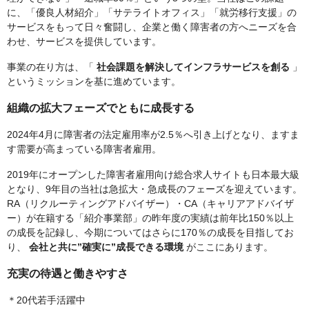
に、「優良人材紹介」「サテライトオフィス」「就労移行支援」の
サービスをもって日々奮闘し、企業と働く障害者の方へニーズを合
わせ、サービスを提供しています。
事業の在り方は、「
社会課題を解決してインフラサービスを創る
」
というミッションを基に進めています。
組織の拡大フェーズでともに成長する
2024年4月に障害者の法定雇用率が2.5％へ引き上げとなり、ますま
す需要が高まっている障害者雇用。
2019年にオープンした障害者雇用向け総合求人サイトも日本最大級
となり、9年目の当社は急拡大・急成長のフェーズを迎えています。
RA（リクルーティングアドバイザー）・CA（キャリアアドバイザ
ー）が在籍する「紹介事業部」の昨年度の実績は前年比150％以上
の成長を記録し、今期についてはさらに170％の成長を目指してお
り、
会社と共に”確実に”成長できる環境
がここにあります。
充実の待遇と働きやすさ
＊20代若手活躍中