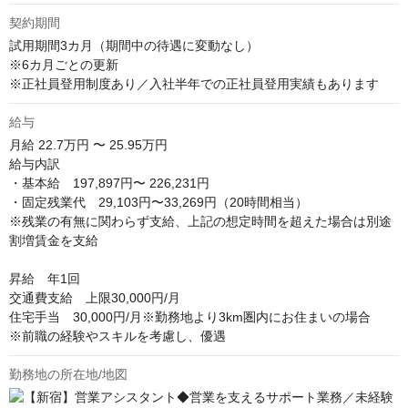
契約期間
試用期間3カ月（期間中の待遇に変動なし）

※6カ月ごとの更新

※正社員登用制度あり／入社半年での正社員登用実績もあります
給与
月給
22.7万円 〜 25.95万円
給与内訳

・基本給　197,897円〜 226,231円

・固定残業代　29,103円〜33,269円（20時間相当）

※残業の有無に関わらず支給、上記の想定時間を超えた場合は別途
割増賃金を支給

昇給　年1回

交通費支給　上限30,000円/月

住宅手当　30,000円/月※勤務地より3km圏内にお住まいの場合

※前職の経験やスキルを考慮し、優遇
勤務地の所在地/地図