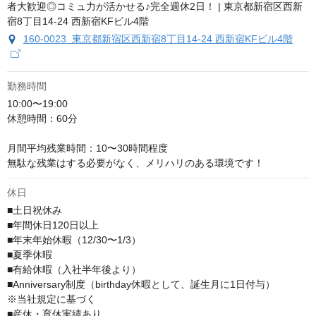
160-0023 東京都新宿区西新宿8丁目14-24 西新宿KFビル4階
勤務時間
10:00〜19:00

休憩時間：60分

月間平均残業時間：10〜30時間程度

無駄な残業はする必要がなく、メリハリのある環境です！
休日
■土日祝休み

■年間休日120日以上

■年末年始休暇（12/30〜1/3）

■夏季休暇

■有給休暇（入社半年後より）

■Anniversary制度（birthday休暇として、誕生月に1日付与）

※当社規定に基づく

■産休・育休実績あり