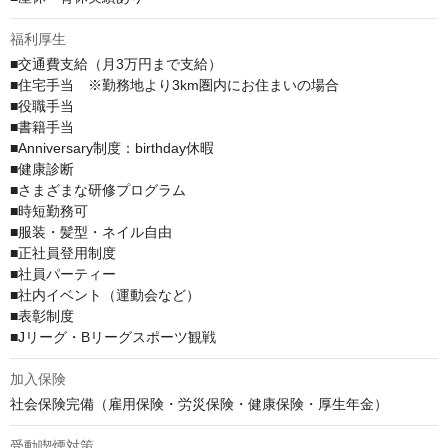
福利厚生
■交通費支給（月3万円まで支給）

■住宅手当　※勤務地より3km圏内にお住まいの場合

■役職手当

■書籍手当

■Anniversary制度：birthday休暇

■健康診断

■さまざまな研修プログラム

■時短勤務可

■服装・髪型・ネイル自由

■正社員登用制度

■社員パーティー

■社内イベント（運動会など）

■表彰制度

■Jリーグ・Bリーグスポーツ観戦
加入保険
社会保険完備（雇用保険・労災保険・健康保険・厚生年金）
受動喫煙対策