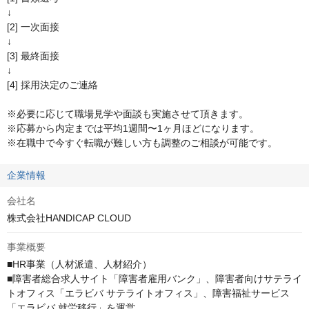
↓

[2] 一次面接

↓

[3] 最終面接

↓

[4] 採用決定のご連絡

※必要に応じて職場見学や面談も実施させて頂きます。

※応募から内定までは平均1週間〜1ヶ月ほどになります。

※在職中で今すぐ転職が難しい方も調整のご相談が可能です。
企業情報
会社名
株式会社HANDICAP CLOUD
事業概要
■HR事業（人材派遣、人材紹介）

■障害者総合求人サイト「障害者雇用バンク」、障害者向けサテライ
トオフィス「エラビバ サテライトオフィス」、障害福祉サービス
「エラビバ 就労移行」を運営
