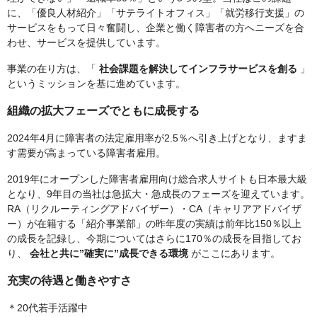
に、「優良人材紹介」「サテライトオフィス」「就労移行支援」の
サービスをもって日々奮闘し、企業と働く障害者の方へニーズを合
わせ、サービスを提供しています。
事業の在り方は、「
社会課題を解決してインフラサービスを創る
」
というミッションを基に進めています。
組織の拡大フェーズでともに成長する
2024年4月に障害者の法定雇用率が2.5％へ引き上げとなり、ますま
す需要が高まっている障害者雇用。
2019年にオープンした障害者雇用向け総合求人サイトも日本最大級
となり、9年目の当社は急拡大・急成長のフェーズを迎えています。
RA（リクルーティングアドバイザー）・CA（キャリアアドバイザ
ー）が在籍する「紹介事業部」の昨年度の実績は前年比150％以上
の成長を記録し、今期についてはさらに170％の成長を目指してお
り、
会社と共に”確実に”成長できる環境
がここにあります。
充実の待遇と働きやすさ
＊20代若手活躍中