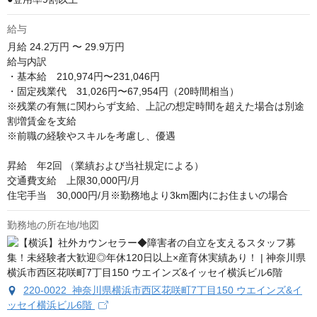
給与
月給
24.2万円 〜 29.9万円
給与内訳

・基本給　210,974円〜231,046円

・固定残業代　31,026円〜67,954円（20時間相当）

※残業の有無に関わらず支給、上記の想定時間を超えた場合は別途
割増賃金を支給

※前職の経験やスキルを考慮し、優遇

昇給　年2回 （業績および当社規定による）

交通費支給　上限30,000円/月

住宅手当　30,000円/月※勤務地より3km圏内にお住まいの場合
勤務地の所在地/地図
220-0022 神奈川県横浜市西区花咲町7丁目150 ウエインズ&イ
ッセイ横浜ビル6階