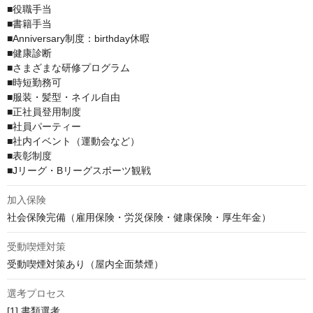
■役職手当

■書籍手当

■Anniversary制度：birthday休暇

■健康診断

■さまざまな研修プログラム

■時短勤務可

■服装・髪型・ネイル自由

■正社員登用制度

■社員パーティー

■社内イベント（運動会など）

■表彰制度

■Jリーグ・Bリーグスポーツ観戦
加入保険
社会保険完備（雇用保険・労災保険・健康保険・厚生年金）
受動喫煙対策
受動喫煙対策あり（屋内全面禁煙）
選考プロセス
[1] 書類選考
