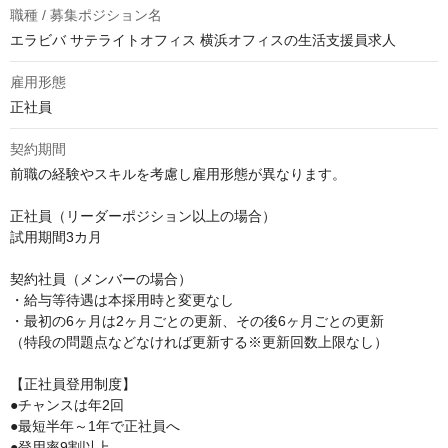
職種 / 募集ポジション名
エラビバ サテライトオフィス 横浜オフィスの生活支援員求人
雇用形態
正社員
契約期間
前職の経験やスキルを考慮し雇用形態が異なります。

正社員（リーダーポジション以上の場合）

試用期間3カ月

契約社員（メンバーの場合）

・給与等待遇は本採用時と変更なし

・最初の6ヶ月は2ヶ月ごとの更新、その後6ヶ月ごとの更新

（特段の問題点などなければ更新する※更新回数上限なし）

【正社員登用制度】

●チャンスは年2回

●最短半年～1年で正社員へ

●登用率9割以上