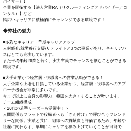
バイザー）】
企業を開拓する【法人営業RA（リクルーティングアドバイザー／コ
ンサル）】など
幅広いキャリアに積極的にチャレンジできる環境です！
◆弊社の魅力
■多彩なキャリア・早期キャリアアップ
人材紹介/就労移行支援/サテライトと3つの事業があり、キャリアパ
スはとても充実しています。
また平均年齢26歳と若く、実力主義でチャンスを掴むことができる
環境です。
■大手企業かつ経営層・役職者への営業活動ができる！
大手企業や上場を目指している企業かつ、経営層・役職者へのアプ
ローチ機会が非常に多いです。
今まで以上に自身の影響力、範囲を大きくすることが叶います。
チーム組織構成
＜20代の若手リーダーも活躍中！＞
人間関係もフラットで役職者へも「さん付け」で呼び合うフレンド
リーな関係。実績と共に、組織への貢献度も評価するため、年齢や
社歴に関わらず、早期にキャリアを積み上げていくことが可能で