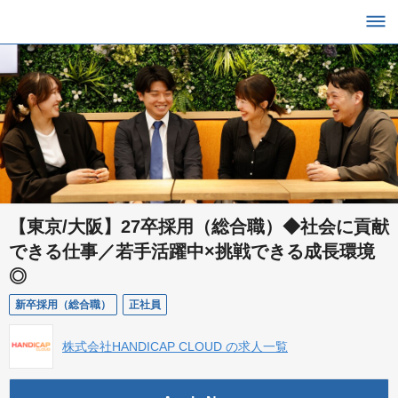
【東京/大阪】27卒採用（総合職）◆社会に貢献
できる仕事／若手活躍中×挑戦できる成長環境
◎
新卒採用（総合職）
正社員
株式会社HANDICAP CLOUD の求人一覧