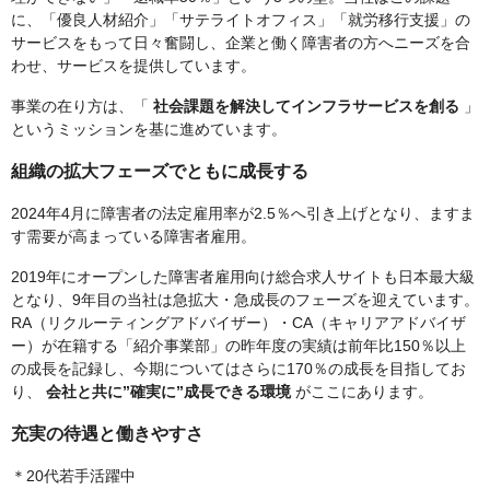
に、「優良人材紹介」「サテライトオフィス」「就労移行支援」の
サービスをもって日々奮闘し、企業と働く障害者の方へニーズを合
わせ、サービスを提供しています。
事業の在り方は、「
社会課題を解決してインフラサービスを創る
」
というミッションを基に進めています。
組織の拡大フェーズでともに成長する
2024年4月に障害者の法定雇用率が2.5％へ引き上げとなり、ますま
す需要が高まっている障害者雇用。
2019年にオープンした障害者雇用向け総合求人サイトも日本最大級
となり、9年目の当社は急拡大・急成長のフェーズを迎えています。
RA（リクルーティングアドバイザー）・CA（キャリアアドバイザ
ー）が在籍する「紹介事業部」の昨年度の実績は前年比150％以上
の成長を記録し、今期についてはさらに170％の成長を目指してお
り、
会社と共に”確実に”成長できる環境
がここにあります。
充実の待遇と働きやすさ
＊20代若手活躍中