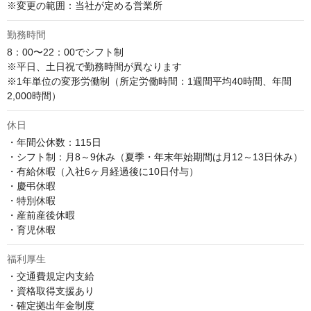
※変更の範囲：当社が定める営業所
勤務時間
8：00〜22：00でシフト制　

※平日、土日祝で勤務時間が異なります

※1年単位の変形労働制（所定労働時間：1週間平均40時間、年間
2,000時間）
休日
・年間公休数：115日

・シフト制：月8～9休み（夏季・年末年始期間は月12～13日休み）

・有給休暇（入社6ヶ月経過後に10日付与）

・慶弔休暇

・特別休暇

・産前産後休暇

・育児休暇
福利厚生
・交通費規定内支給

・資格取得支援あり

・確定拠出年金制度