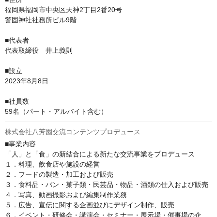
福岡県福岡市中央区天神2丁⽬2番20号

警固神社社務所ビル9階

■代表者

代表取締役　井上義則

■設立

2023年8⽉8⽇

■社員数

59名（パート・アルバイト含む）
株式会社八芳園交流コンテンツプロデュース
■事業内容

「人」と「食」の新結合による新たな交流事業をプロデュース

１．料理、飲食店や施設の経営

２．フードの製造・加工および販売

３．食料品・パン・菓子類・民芸品・物品・酒類の仕入および販売

４．写真、動画撮影および編集制作業務

５．広告、宣伝に関する企画並びにデザイン制作、販売

６．イベント・研修会・講演会・セミナー・展示場・催事場の企