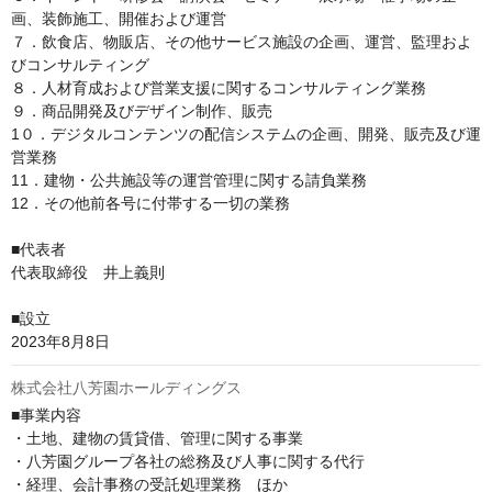
画、装飾施工、開催および運営

７．飲食店、物販店、その他サービス施設の企画、運営、監理およ
びコンサルティング

８．人材育成および営業支援に関するコンサルティング業務

９．商品開発及びデザイン制作、販売

1０．デジタルコンテンツの配信システムの企画、開発、販売及び運
営業務

11．建物・公共施設等の運営管理に関する請負業務

12．その他前各号に付帯する一切の業務

■代表者

代表取締役　井上義則

■設立

2023年8⽉8⽇
株式会社八芳園ホールディングス
■事業内容

・土地、建物の賃貸借、管理に関する事業

・八芳園グループ各社の総務及び人事に関する代行

・経理、会計事務の受託処理業務　ほか
