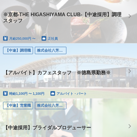
※京都-THE HIGASHIYAMA CLUB-【中途採用】調理
スタッフ
月給
250,000円 〜
正社員
【中途】調理職
株式会社八芳園交流コンテンツプロデュース（徳島）
【アルバイト】カフェスタッフ ※徳島県勤務※
時給
1,100円 〜 1,100円
アルバイト・パート
【中途】営業職
株式会社八芳園（東京）
【中途採用】ブライダルプロデューサー