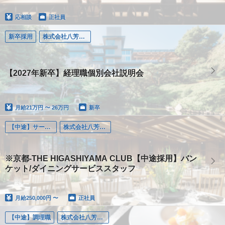
応相談
正社員
新卒採用
株式会社八芳園ホールディングス（東京）
【2027年新卒】経理職個別会社説明会
月給
21万円 〜 26万円
新卒
【中途】サービス職・その他
株式会社八芳園（京都）
※京都-THE HIGASHIYAMA CLUB【中途採用】バン
ケット/ダイニングサービススタッフ
月給
250,000円 〜
正社員
【中途】調理職
株式会社八芳園（京都）