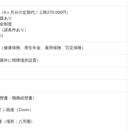
6ヶ月分の定期代／上限270,000円）

援あり

金制度

（諸条件あり）

り
（健康保険、厚生年金、雇用保険、労災保険）
屋外に喫煙場所設置）
歴書・職務経歴書）

ン面接（Zoom）

接（場所：八芳園）
