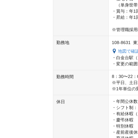
　（単身世帯主
・賞与：年1
・昇給：年1回
※管理職採用
勤務地
108-863
地図で確
・白金台駅（
・変更の範囲
8：30〜22
勤務時間
※平日、土日
※1年単位の
・年間公休数：
休日
・シフト制：
・有給休暇（
・慶弔休暇

・特別休暇

・産前産後休