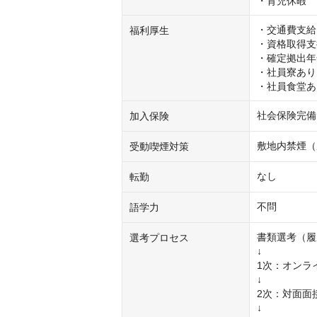
・育児休暇
・交通費支給（
福利厚生
・資格取得支
・確定拠出年
・社員寮あり
・社員食堂あ
社会保険完備
加入保険
敷地内禁煙（
受動喫煙対策
なし
転勤
不問
語学力
書類選考（履
選考プロセス
↓

1次：オンライ
↓

2次：対面面
↓
