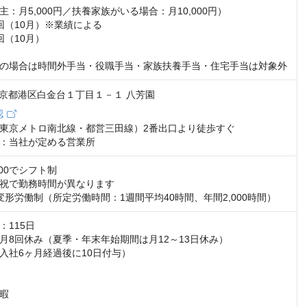
：月5,000円／扶養家族がいる場合：月10,000円）

回（10月）※業績による

（10月）

の場合は時間外手当・役職手当・家族扶養手当・住宅手当は対象外
1 東京都港区白金台１丁目１－１ 八芳園
認
東京メトロ南北線・都営三田線）2番出口より徒歩すぐ

：当社が定める営業所
：00でシフト制　

祝で勤務時間が異なります

変形労働制（所定労働時間：1週間平均40時間、年間2,000時間）
115日

月8回休み（夏季・年末年始期間は月12～13日休み）

入社6ヶ月経過後に10日付与）

暇
