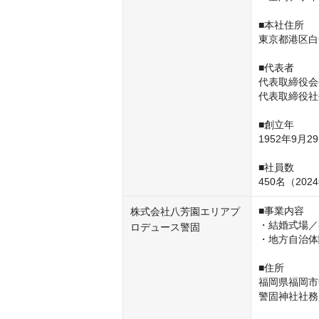
■本社住所

東京都港区白金台
■代表者

代表取締役会
代表取締役社
■創立年

1952年9月29
■社員数

450名（202
■事業内容

株式会社八芳園エリアプ
・結婚式場／
ロデュース警固
・地方自治体
■住所

福岡県福岡市中
警固神社社務