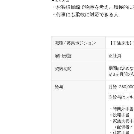
・お客様目線で物事を考え、積極的に
・何事にも柔軟に対応できる人
職種 / 募集ポジション
【中途採用】
雇用形態
正社員
期間の定めな
契約期間
※3ヶ月間の
給与
月給
230,0
※給与はスキ
・時間外手当
・役職手当

・家族扶養手
　（配偶者：月
・住宅手当
