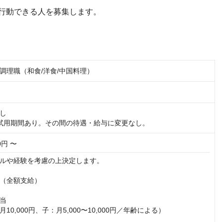
行動できる人を募集します。
調理職（和食/洋食/中国料理）
し

試用期間あり。その間の待遇・給与に変更なし。
00円 〜
ルや経験を考慮の上決定します。

（全額支給）

当

10,000円、子：月5,000〜10,000円／年齢による）
