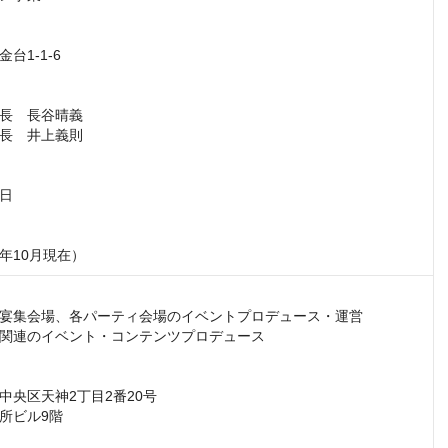
1-1-6

長　長谷晴義

長　井上義則

日

4年10月現在）
宴集会場、各パーティ会場のイベントプロデュース・運営

関連のイベント・コンテンツプロデュース

央区天神2丁⽬2番20号

所ビル9階
