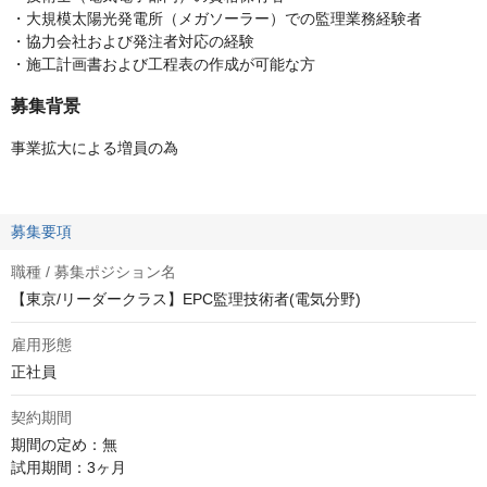
・大規模太陽光発電所（メガソーラー）での監理業務経験者
・協力会社および発注者対応の経験
・施工計画書および工程表の作成が可能な方
募集背景
事業拡大による増員の為
募集要項
職種 / 募集ポジション名
【東京/リーダークラス】EPC監理技術者(電気分野)
雇用形態
正社員
契約期間
期間の定め：無

試用期間：3ヶ月