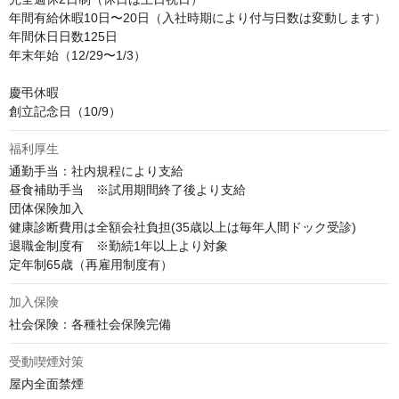
年間有給休暇10日〜20日（入社時期により付与日数は変動します）

年間休日日数125日

年末年始（12/29〜1/3）

慶弔休暇

創立記念日（10/9）
福利厚生
通勤手当：社内規程により支給

昼食補助手当　※試用期間終了後より支給

団体保険加入

健康診断費用は全額会社負担(35歳以上は毎年人間ドック受診)

退職金制度有　※勤続1年以上より対象

定年制65歳（再雇用制度有）
加入保険
社会保険：各種社会保険完備
受動喫煙対策
屋内全面禁煙