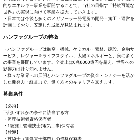
的なエネルギー事業を展開することで、当社の目指す「持続可能な
世界」の実現に向けて事業を拡大していきます。
・日本では今後も多くのメガソーラー発電所の開発・施工・運営を
計画しており、安定した成長が見込まれます。
ハンファグループの特徴
・ハンファグループは航空・機械、ケミカル・素材、建設、金融サ
ービス、レジャー＆ライフスタイル、太陽エネルギーと、実に多く
の事業を展開しています。全売上は6兆8000億円を超え、世界への
影響力は計り知れません。
・様々な業界への展開とハンファグループの資金・シナジーを活か
した開発力・経営力で、働く方々のキャリアを支えます。
募集条件
【必須】
下記いずれかの条件に該当する方
・監理技術者資格保有者
・1級施工管理技士(電気工事)保有者
【歓迎】
・技術士（電気電子部門）の資格保有者