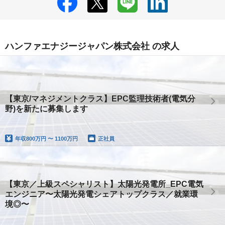
ハンファエナジージャパン株式会社 の求人
【東京/マネジメントクラス】EPC監理技術者(電気分
野)を新たに募集します
年収
800万円 〜 1100万円
正社員
【東京／上級スペシャリスト】太陽光発電所_EPC電気
エンジニア〜太陽光発電シェアトップクラス／就業環
境◎〜