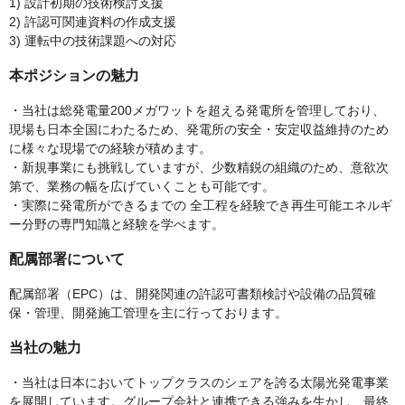
1) 設計初期の技術検討支援
2) 許認可関連資料の作成支援
3) 運転中の技術課題への対応
本ポジションの魅力
・当社は総発電量200メガワットを超える発電所を管理しており、
現場も日本全国にわたるため、発電所の安全・安定収益維持のため
に様々な現場での経験が積めます。
・新規事業にも挑戦していますが、少数精鋭の組織のため、意欲次
第で、業務の幅を広げていくことも可能です。
・実際に発電所ができるまでの 全工程を経験でき再生可能エネルギ
ー分野の専門知識と経験を学べます。
配属部署について
配属部署（EPC）は、開発関連の許認可書類検討や設備の品質確
保・管理、開発施工管理を主に行っております。
当社の魅力
・当社は日本においてトップクラスのシェアを誇る太陽光発電事業
を展開しています。グループ会社と連携できる強みを生かし、最終