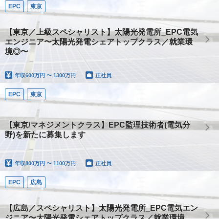
EPC
東京
【東京／上級スペシャリスト】太陽光発電所_EPC電気
エンジニア〜太陽光発電シェアトップクラス／就業環
境◎〜
年収
600万円 〜 1300万円
正社員
EPC
東京
【東京/マネジメントクラス】EPC監理技術者(電気分
野)を新たに募集します
年収
800万円 〜 1100万円
正社員
EPC
広島
【広島／スペシャリスト】太陽光発電所_EPC電気エン
ジニア〜太陽光発電シェアトップクラス／就業環境