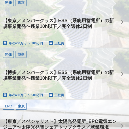
開発
東京
【東京／メンバークラス】ESS（系統用蓄電所）の新
規事業開発〜残業10h以下／完全週休2日制
年収
400万円 〜 700万円
正社員
開発
博多
【博多／メンバークラス】ESS（系統用蓄電所）の新
規事業開発〜残業10h以下／完全週休2日制
年収
400万円 〜 500万円
正社員
EPC
東京
【東京／スペシャリスト】太陽光発電所_EPC電気エン
ジニア〜太陽光発電シェアトップクラス／就業環境