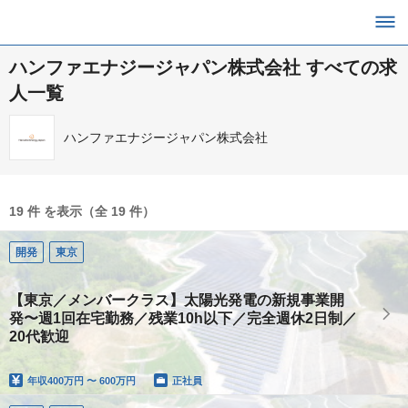
ハンファエナジージャパン株式会社 すべての求
人一覧
ハンファエナジージャパン株式会社
19 件 を表示（全 19 件）
開発
東京
【東京／メンバークラス】太陽光発電の新規事業開
発〜週1回在宅勤務／残業10h以下／完全週休2日制／
20代歓迎
年収
400万円 〜 600万円
正社員