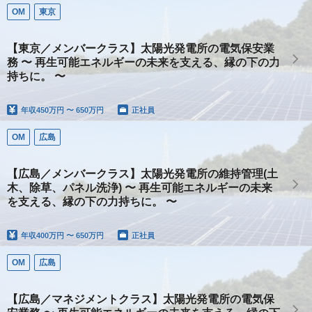
OM
東京
【東京／メンバークラス】太陽光発電所の電気保安業
務 〜 再生可能エネルギーの未来を支える、縁の下の力
持ちに。 〜
年収
450万円 〜 650万円
正社員
OM
広島
【広島／メンバークラス】太陽光発電所の維持管理(土
木、除草、パネル洗浄) 〜 再生可能エネルギーの未来
を支える、縁の下の力持ちに。 〜
年収
400万円 〜 650万円
正社員
OM
広島
【広島／マネジメントクラス】太陽光発電所の電気保