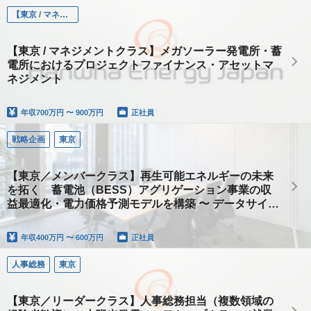
【東京 / マネジメントクラス】プロジェクトファイナンス・アセットマネジメント
【東京 / マネジメントクラス】メガソーラー発電所・蓄
電所におけるプロジェクトファイナンス・アセットマ
ネジメント
年収
700万円 〜 900万円
正社員
戦略企画
東京
【東京／メンバークラス】再生可能エネルギーの未来
を拓く 蓄電池（BESS）アグリゲーション事業の収
益最適化・電力価格予測モデルを構築 〜 データサイエ
ンス職 〜
年収
400万円 〜 600万円
正社員
人事総務
東京
【東京／リーダークラス】人事総務担当（複数領域の