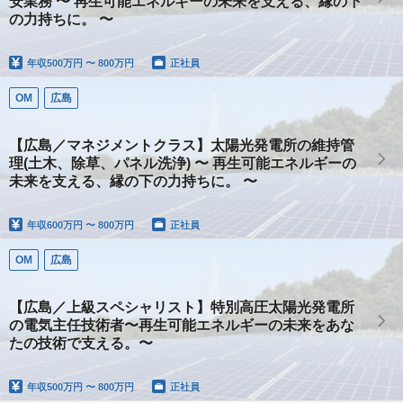
安業務 〜 再生可能エネルギーの未来を支える、縁の下
の力持ちに。 〜
年収
500万円 〜 800万円
正社員
OM
広島
【広島／マネジメントクラス】太陽光発電所の維持管
理(土木、除草、パネル洗浄) 〜 再生可能エネルギーの
未来を支える、縁の下の力持ちに。 〜
年収
600万円 〜 800万円
正社員
OM
広島
【広島／上級スペシャリスト】特別高圧太陽光発電所
の電気主任技術者〜再生可能エネルギーの未来をあな
たの技術で支える。〜
年収
500万円 〜 800万円
正社員