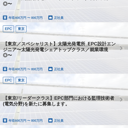
◎〜
年収
400万円 〜 800万円
正社員
EPC
東京
【東京／スペシャリスト】太陽光発電所_EPC設計エン
ジニア〜太陽光発電シェアトップクラス／就業環境
◎〜
年収
400万円 〜 800万円
正社員
EPC
東京
【東京/リーダークラス】EPC部門における監理技術者
(電気分野)を新たに募集します。
年収
600万円 〜 800万円
正社員