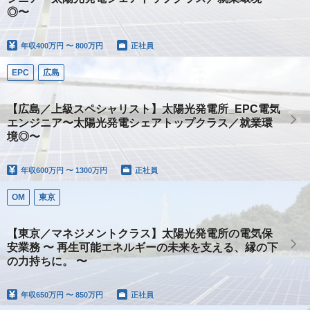
◎〜
年収
400万円 〜 800万円
正社員
EPC
広島
【広島／上級スペシャリスト】太陽光発電所_EPC電気
エンジニア〜太陽光発電シェアトップクラス／就業環
境◎〜
年収
600万円 〜 1300万円
正社員
OM
東京
【東京／マネジメントクラス】太陽光発電所の電気保
安業務 〜 再生可能エネルギーの未来を支える、縁の下
の力持ちに。 〜
年収
650万円 〜 850万円
正社員