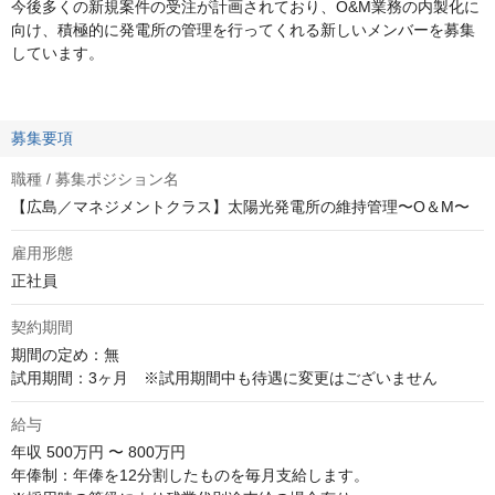
今後多くの新規案件の受注が計画されており、O&M業務の内製化に
向け、積極的に発電所の管理を行ってくれる新しいメンバーを募集
しています。
募集要項
職種 / 募集ポジション名
【広島／マネジメントクラス】太陽光発電所の維持管理〜O＆M〜
雇用形態
正社員
契約期間
期間の定め：無

試用期間：3ヶ月　※試用期間中も待遇に変更はございません
給与
年収
500万円 〜 800万円
年俸制：年俸を12分割したものを毎月支給します。
