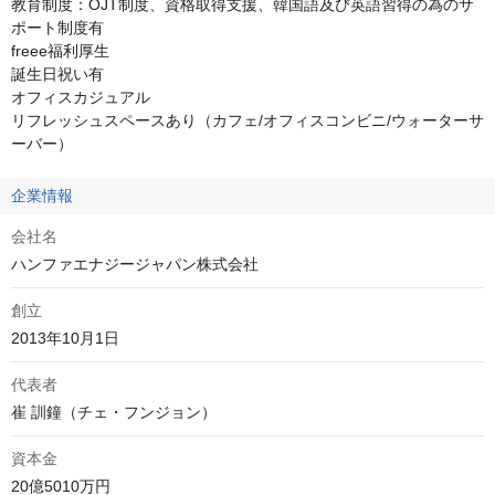
教育制度：OJT制度、資格取得支援、韓国語及び英語習得の為のサ
ポート制度有

freee福利厚生

誕生日祝い有

オフィスカジュアル

リフレッシュスペースあり（カフェ/オフィスコンビニ/ウォーターサ
ーバー）
企業情報
会社名
ハンファエナジージャパン株式会社
創立
代表者
崔 訓鐘（チェ・フンジョン）
資本金
20億5010万円