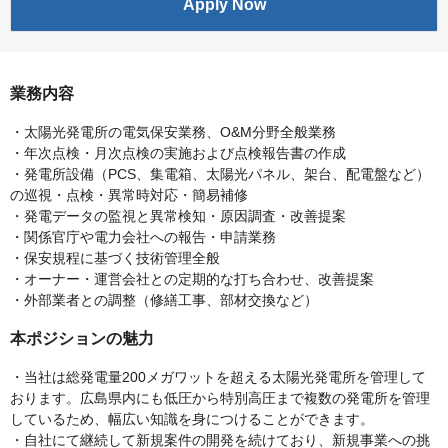
Apply Now
業務内容
・太陽光発電所の電気保安業務、O&M分野全般業務
・年次点検・月次点検の実施および点検報告書の作成
・発電所設備（PCS、集電箱、太陽光パネル、架台、配電盤など）
の巡視・点検・異常時対応・簡易補修
・発電データの監視と異常検知・原因調査・改善提案
・関係官庁や電力会社への報告・申請業務
・保安規程に基づく技術管理全般
・オーナー・運営会社との定期的な打ち合わせ、改善提案
・外部業者との調整（修繕工事、部材交換など）
本ポジションの魅力
・当社は総発電量200メガワットを超える太陽光発電所を管理して
おります。広島県内にも低圧から特別高圧まで複数の発電所を管理
しているため、幅広い知識を身につけることができます。
・自社にて継続して新規案件の開発を続けており、新規事業への挑