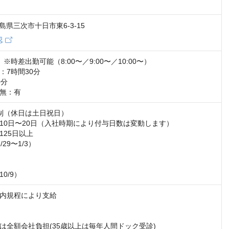
 広島県三次市十日市東6-3-15
認
30　※時差出勤可能（8:00〜／9:00〜／10:00〜）

7時間30分

分

無：有
制（休日は土日祝日）

10日〜20日（入社時期により付与日数は変動します）

25日以上

29〜1/3）

0/9）
内規程により支給

　

は全額会社負担(35歳以上は毎年人間ドック受診)
