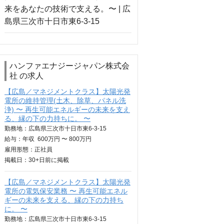
ハンファエナジージャパン株式会
社 の求人
【広島／マネジメントクラス】太陽光発
電所の維持管理(土木、除草、パネル洗
浄) 〜 再生可能エネルギーの未来を支え
る、縁の下の力持ちに。 〜
勤務地：広島県三次市十日市東6-3-15
給与：
年収
600万円 〜 800万円
雇用形態：正社員
掲載日：
30+日
前に掲載
【広島／マネジメントクラス】太陽光発
電所の電気保安業務 〜 再生可能エネル
ギーの未来を支える、縁の下の力持ち
に。 〜
勤務地：広島県三次市十日市東6-3-15