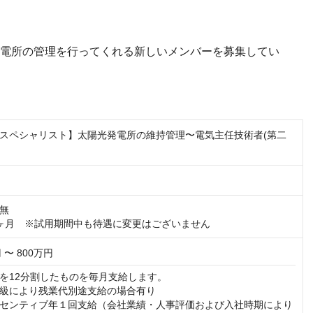
発電所の管理を行ってくれる新しいメンバーを募集してい
スペシャリスト】太陽光発電所の維持管理〜電気主任技術者(第二
無

ヶ月　※試用期間中も待遇に変更はございません
 〜 800万円
を12分割したものを毎月支給します。

級により残業代別途支給の場合有り

センティブ年１回支給（会社業績・人事評価および入社時期により