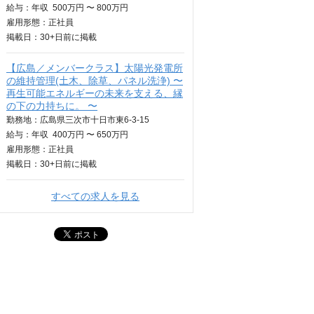
給与：
年収
500万円 〜 800万円
雇用形態：正社員
掲載日：
30+日
前に掲載
【広島／メンバークラス】太陽光発電所
の維持管理(土木、除草、パネル洗浄) 〜
再生可能エネルギーの未来を支える、縁
の下の力持ちに。 〜
勤務地：広島県三次市十日市東6-3-15
給与：
年収
400万円 〜 650万円
雇用形態：正社員
掲載日：
30+日
前に掲載
すべての求人を見る