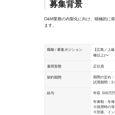
募集背景
O&M業務の内製化に向け、積極的に
ます。
職種 / 募集ポジション
【広島／上級
種以上)〜
雇用形態
正社員
期間の定め：
契約期間
試用期間：3
給与
年収
500万円
年俸制：年俸
※採用時の等
※別途、イン