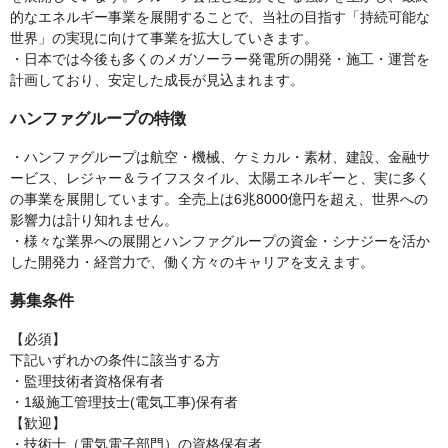
的なエネルギー事業を展開することで、当社の目指す「持続可能な
世界」の実現に向けて事業を拡大していきます。
・日本では今後も多くのメガソーラー発電所の開発・施工・運営を
計画しており、安定した成長が見込まれます。
ハンファグループの特徴
・ハンファグループは航空・機械、ケミカル・素材、建設、金融サ
ービス、レジャー＆ライフスタイル、太陽エネルギーと、実に多く
の事業を展開しています。全売上は6兆8000億円を超え、世界への
影響力は計り知れません。
・様々な業界への展開とハンファグループの資金・シナジーを活か
した開発力・経営力で、働く方々のキャリアを支えます。
募集条件
【必須】
下記いずれかの条件に該当する方
・監理技術者資格保有者
・1級施工管理技士(電気工事)保有者
【歓迎】
・技術士（電気電子部門）の資格保有者