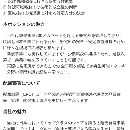
1) 設計初期段階における技術方針策定
2) 許認可戦略および技術的成立性の判断
3) 運転後の技術課題に対する対応方針の決定
本ポジションの魅力
・当社は総発電量200メガワットを超える発電所を管理しており、
現場も日本全国にわたるため、発電所の安全・安定収益維持のため
に様々な現場での経験が積めます。
・新規事業にも挑戦していますが、少数精鋭の組織のため、意欲次
第で、業務の幅を広げていくことも可能です。
・実際に発電所ができるまでの 全工程を経験でき再生可能エネルギ
ー分野の専門知識と経験を学べます。
配属部署について
配属部署（EPC）は、開発関連の許認可書類検討や設備の品質確
保・管理、開発施工管理を主に行っております。
当社の魅力
・当社は日本においてトップクラスのシェアを誇る太陽光発電事業
を展開しています。グループ会社と連携できる強みを生かし、最終