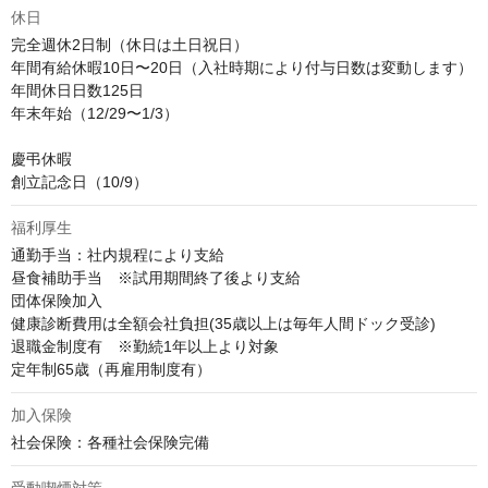
休日
完全週休2日制（休日は土日祝日）

年間有給休暇10日〜20日（入社時期により付与日数は変動します）

年間休日日数125日

年末年始（12/29〜1/3）

慶弔休暇

創立記念日（10/9）
福利厚生
通勤手当：社内規程により支給

昼食補助手当　※試用期間終了後より支給

団体保険加入

健康診断費用は全額会社負担(35歳以上は毎年人間ドック受診)

退職金制度有　※勤続1年以上より対象

定年制65歳（再雇用制度有）
加入保険
社会保険：各種社会保険完備