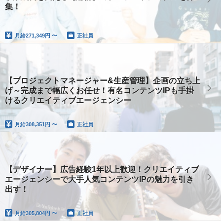
集！
月給
271,349円 〜
正社員
【プロジェクトマネージャー&生産管理】企画の立ち上
げ～完成まで幅広くお任せ！有名コンテンツIPも手掛
けるクリエイティブエージェンシー
月給
308,351円 〜
正社員
【デザイナー】広告経験1年以上歓迎！クリエイティブ
エージェンシーで大手人気コンテンツIPの魅力を引き
出す！
月給
305,804円 〜
正社員