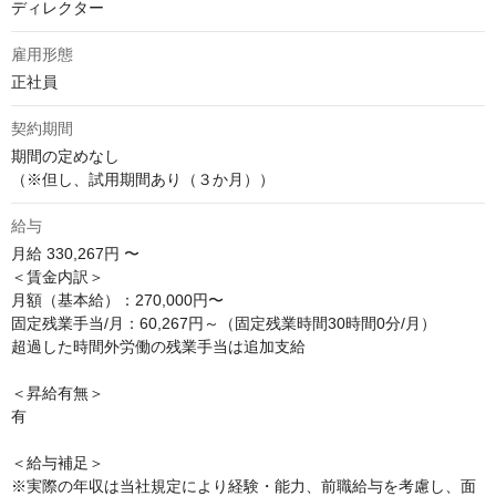
ディレクター
雇用形態
正社員
契約期間
期間の定めなし

（※但し、試用期間あり（３か月））
給与
月給
330,267円 〜
＜賃金内訳＞

月額（基本給）：270,000円〜

固定残業手当/月：60,267円～（固定残業時間30時間0分/月）

超過した時間外労働の残業手当は追加支給

＜昇給有無＞

有

＜給与補足＞

※実際の年収は当社規定により経験・能力、前職給与を考慮し、面