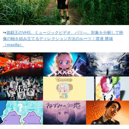
↪
遊戯王のVHS、ミュージックビデオ、パリ―。対象を分解して映
像の軸を組み立てるディレクション方法のルーツ｜渡邊 勝城
（maxilla）