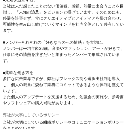
当社は未だ感じたことのない価値観、感覚、熱量に出会うことを目
指し、「未知の追及」をビジョンと掲げています。そのためにも、
停滞を許容せず、常にクリエイティブとアイディアを掛け合わせ、
可能性を生み出し続けていくマインドを社内全体として共有してい
ます。

■メンバーそれぞれの「好きなものへの情熱」を大切に。

メンバーは平均年齢28歳。音楽やファッション、アートが好きで、
仕事にその情熱を注ぎたいと集まったメンバーで形成されていま
す。

■柔軟な働き方を

多忙な広告業界ですが、弊社はフレックス制や選択出社制を導入
し、個人の裁量に委ねて業務にコミットできるような体制を整えて
います。

また個人のアップデートを支援するため、勉強会の実施や、参考書
やソフトウェアの購入補助があります。
弊社が大事にしているポリシー
当社が大切にしている組織ポリシーやコミュニケーションポリシー
をまとめています。
