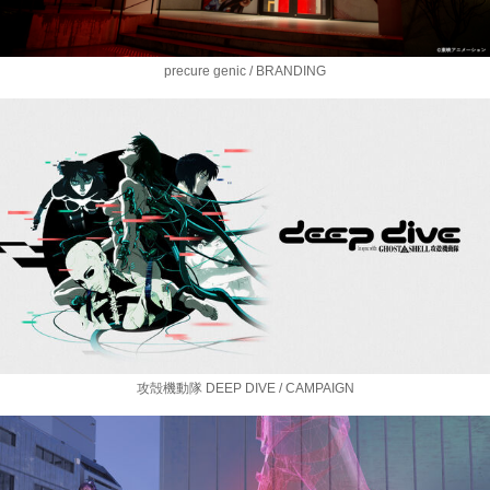
precure genic / BRANDING
攻殻機動隊 DEEP DIVE / CAMPAIGN