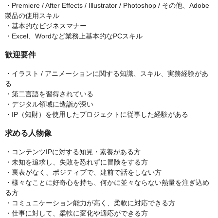
・Premiere / After Effects / Illustrator / Photoshop / その他、Adobe
製品の使用スキル
・基本的なビジネスマナー
・Excel、Wordなど業務上基本的なPCスキル
歓迎要件
・イラスト / アニメーションに関する知識、スキル、実務経験があ
る
・第二言語を習得されている
・デジタル領域に造詣が深い
・IP（知財）を使用したプロジェクトに従事した経験がある
求める人物像
・コンテンツIPに対する知見・素養がある方
・未知を追求し、失敗を恐れずに冒険をする方
・裏表がなく、ポジティブで、建前で話をしない方
・様々なことに好奇心を持ち、何かに並々ならない熱量を注ぎ込め
る方
・コミュニケーション能力が高く、柔軟に対応できる方
・仕事に対して、柔軟に変化や適応ができる方