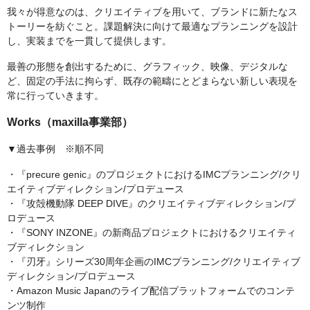
我々が得意なのは、クリエイティブを用いて、ブランドに新たなス
トーリーを紡ぐこと。課題解決に向けて最適なプランニングを設計
し、実装までを一貫して提供します。
最善の形態を創出するために、グラフィック、映像、デジタルな
ど、固定の手法に拘らず、既存の範疇にとどまらない新しい表現を
常に行っていきます。
Works（maxilla事業部）
▼過去事例 ※順不同
・『precure genic』のプロジェクトにおけるIMCプランニング/クリ
エイティブディレクション/プロデュース
・『攻殻機動隊 DEEP DIVE』のクリエイティブディレクション/プ
ロデュース
・『SONY INZONE』の新商品プロジェクトにおけるクリエイティ
ブディレクション
・『刃牙』シリーズ30周年企画のIMCプランニング/クリエイティブ
ディレクション/プロデュース
・Amazon Music Japanのライブ配信プラットフォームでのコンテ
ンツ制作