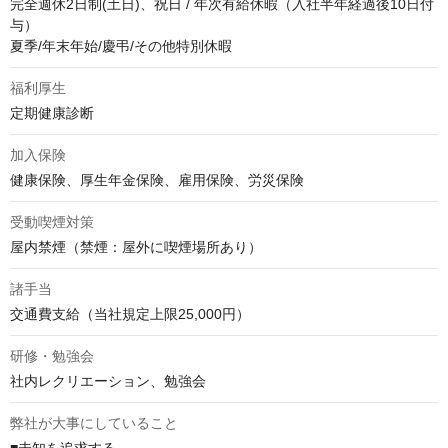
完全週休2日制(土日)、祝日 / 年次有給休暇（入社半年経過後10日付
与）

夏季/年末年始/慶弔/その他特別休暇
福利厚生
定期健康診断
加入保険
健康保険、厚生年金保険、雇用保険、労災保険
受動喫煙対策
屋内禁煙（禁煙：屋外に喫煙場所あり）
諸手当
交通費支給（当社規定上限25,000円）
研修・勉強会
社内レクリエーション、勉強会
弊社が大事にしていること
■未知を追求する。
