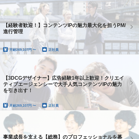
【経験者歓迎！】コンテンツIPの魅力最大化を担うPM/
進行管理
月給
269,107円 〜
正社員
【3DCGデザイナー】広告経験1年以上歓迎！クリエイ
ティブエージェンシーで大手人気コンテンツIPの魅力
を引き出す！
月給
269,107円 〜
正社員
事業成長を支える【総務】のプロフェッショナルを募