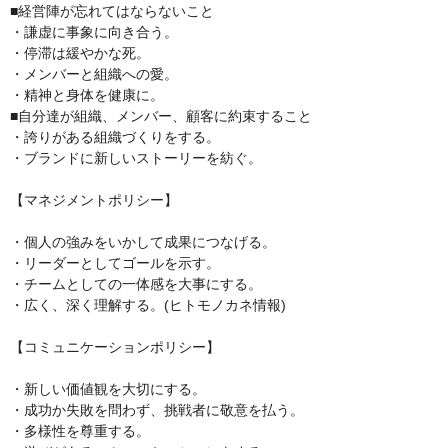
■経営陣が忘れてはならないこと

・謙虚に事象に向き合う。

・停滞は緩やかな死。

・メンバーと組織への愛。

・精神と身体を健康に。

■自分達が組織、メンバー、顧客に約束すること

・誇りがある組織づくりをする。

・ブランドに新しいストーリーを紡ぐ。

【マネジメントポリシー】

・個人の強みをいかして成果につなげる。

・リーダーとしてゴールを示す。

・チームとしての一体感を大事にする。

・広く、深く理解する。(ヒトモノカネ情報)

【コミュニケーションポリシー】

・新しい価値観を大切にする。

・成功か失敗を問わず、挑戦者に敬意を払う。

・多様性を尊重する。
