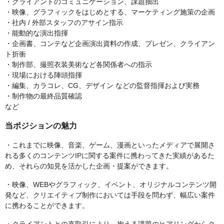
・クライアントのコミュニケーション、課題抽出
・映像、グラフィックをはじめとする、マーケティング施策の企画
・社内 / 外部スタッフのアサイン指示
・能動的な演出指揮
・企画書、コンテなど企画演出資料の作成、プレゼン、クライアン
ト折衝
・制作部、撮照衣装美術など各関係者への指示
・現場における陣頭指揮
・編集、カラコレ、CG、デザイン などの監督指揮および実務
・制作物の最終品質確認
など
当ポジションの魅力
・これまでに映像、音楽、ゲーム、漫画といったメディアで展開さ
れる多くのコンテンツIPに関する案件に携わってきた実績があるた
め、それらの知見を活かした企画・提案ができます。
・映像、WEBやグラフィック、イベント、オリジナルコンテンツ開
発など、クリエイティブ制作においては手段を問わず、幅広い案件
に携わることができます。