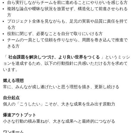
自ら実行しながらチームを前に進めることにやりがいを感じる方
複雑な論点や曖昧な状況を放置せず、構造化して前進させられる
方
プロジェクト全体を見ながらも、足元の実装や品質に責任を持て
る方
役割に閉じず、必要なことを自分で取りにいける方
チームの一員として信頼を作りながら、周囲を巻き込んで推進で
きる方
「
社会課題を解決しつづけ、より良い世界をつくる
」というミッシ
ョンを達成するため、以下の行動指針に共感いただける方を求めて
います。
燃える理想
常に、みんなが成し遂げたいと思う理想を描き、更新し続ける
自分起点
個人の「こうしたい」こそが、大きな成果を生み出す原動力
爆速アウトプット
小さな行動の積み重ねが、大きな成果へと最終的につながる
ワンチーム