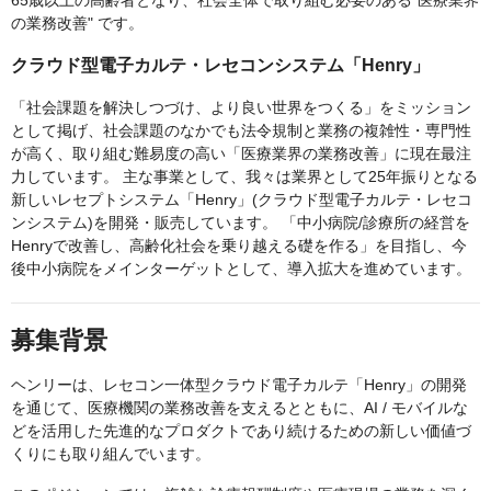
65歳以上の高齢者となり、社会全体で取り組む必要のある"医療業界
の業務改善" です。
クラウド型電子カルテ・レセコンシステム「Henry」
「社会課題を解決しつづけ、より良い世界をつくる」をミッション
として掲げ、社会課題のなかでも法令規制と業務の複雑性・専門性
が高く、取り組む難易度の高い「医療業界の業務改善」に現在最注
力しています。 主な事業として、我々は業界として25年振りとなる
新しいレセプトシステム「Henry」(クラウド型電子カルテ・レセコ
ンシステム)を開発・販売しています。 「中小病院/診療所の経営を
Henryで改善し、高齢化社会を乗り越える礎を作る」を目指し、今
後中小病院をメインターゲットとして、導入拡大を進めています。
募集背景
ヘンリーは、レセコン一体型クラウド電子カルテ「Henry」の開発
を通じて、医療機関の業務改善を支えるとともに、AI / モバイルな
どを活用した先進的なプロダクトであり続けるための新しい価値づ
くりにも取り組んでいます。