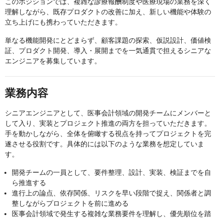
このポジションでは、複雑な診療報酬制度や医療現場の業務を深く
理解しながら、既存プロダクトの改善に加え、新しい機能や体験の
立ち上げにも携わっていただきます。
単なる機能開発にとどまらず、顧客課題の探索、仮説設計、価値検
証、プロダクト開発、導入・展開までを一気通貫で担えるシニアな
エンジニアを募集しています。
業務内容
シニアエンジニアとして、医事会計領域の開発チームにメンバーと
して入り、実装とプロジェクト推進の両方を担っていただきます。
手を動かしながら、全体を俯瞰する視点を持ってプロジェクトを完
遂させる役割です。具体的には以下のような業務を想定していま
す。
開発チームの一員として、要件整理、設計、実装、検証までを自
ら推進する
進行上の論点、依存関係、リスクを早い段階で捉え、関係者と調
整しながらプロジェクトを前に進める
医事会計領域で発生する複雑な業務要件を理解し、優先順位を踏