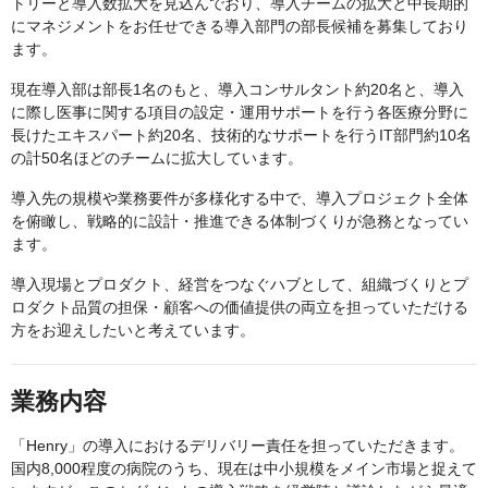
トリーと導入数拡大を見込んでおり、導入チームの拡大と中長期的
にマネジメントをお任せできる導入部門の部長候補を募集しており
ます。
現在導入部は部長1名のもと、導入コンサルタント約20名と、導入
に際し医事に関する項目の設定・運用サポートを行う各医療分野に
長けたエキスパート約20名、技術的なサポートを行うIT部門約10名
の計50名ほどのチームに拡大しています。
導入先の規模や業務要件が多様化する中で、導入プロジェクト全体
を俯瞰し、戦略的に設計・推進できる体制づくりが急務となってい
ます。
導入現場とプロダクト、経営をつなぐハブとして、組織づくりとプ
ロダクト品質の担保・顧客への価値提供の両立を担っていただける
方をお迎えしたいと考えています。
業務内容
「Henry」の導入におけるデリバリー責任を担っていただきます。
国内8,000程度の病院のうち、現在は中小規模をメイン市場と捉えて