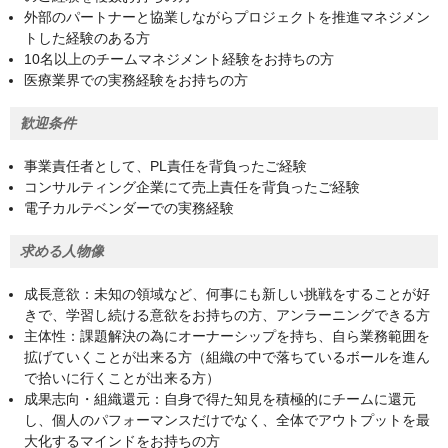
外部のパートナーと協業しながらプロジェクトを推進マネジメン
トした経験のある方
10名以上のチームマネジメント経験をお持ちの方
医療業界での実務経験をお持ちの方
歓迎条件
事業責任者として、PL責任を背負ったご経験
コンサルティング企業にて売上責任を背負ったご経験
電子カルテベンダーでの実務経験
求める人物像
成長意欲：未知の領域など、何事にも新しい挑戦をすることが好
きで、学習し続ける意欲をお持ちの方、アンラーニングできる方
主体性：課題解決の為にオーナーシップを持ち、自ら業務範囲を
拡げていくことが出来る方（組織の中で落ちているボールを進ん
で拾いに行くことが出来る方）
成果志向・組織還元：自身で得た知見を積極的にチームに還元
し、個人のパフォーマンスだけでなく、全体でアウトプットを最
大化するマインドをお持ちの方