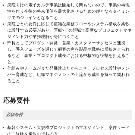
病院向けの電子カルテ事業は開始して間もないので、事業の再現
性を作り今後の将来価値を最大化させるための礎となるタイミン
グでのジョインとなること
病院ごとの要件に応じて複雑な業務フローやシステム構成を柔軟
に設計する必要があり、医療×ITの領域で高度なプロジェクトマネ
ジメント力や業務理解が身につくこと
部長としてプロダクト開発・営業・カスタマーサクセスと連携
し、導入フェーズを通じて顧客の声を製品や戦略に反映させられ
るなど、事業・プロダクト成長における中核的な役割を担えるこ
と
仕組みやチームがまだ発展途上だからこそ、プロセス設計やメン
バー育成など、組織マネジメントの上流から裁量を持って関われ
ること
応募要件
必須条件
基幹システム・大規模プロジェクトのマネジメント、案件リード
のご経験を複数お持ちの方