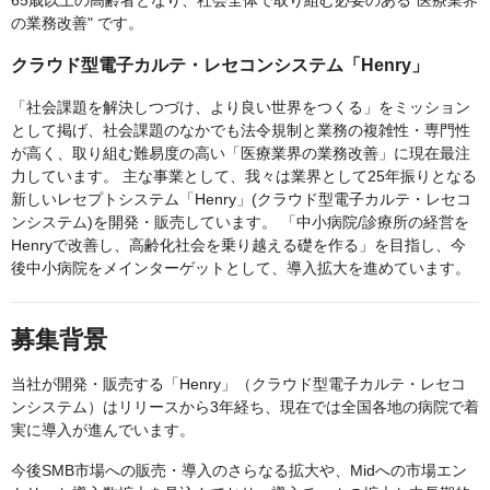
65歳以上の高齢者となり、社会全体で取り組む必要のある"医療業界
の業務改善" です。
クラウド型電子カルテ・レセコンシステム「Henry」
「社会課題を解決しつづけ、より良い世界をつくる」をミッション
として掲げ、社会課題のなかでも法令規制と業務の複雑性・専門性
が高く、取り組む難易度の高い「医療業界の業務改善」に現在最注
力しています。 主な事業として、我々は業界として25年振りとなる
新しいレセプトシステム「Henry」(クラウド型電子カルテ・レセコ
ンシステム)を開発・販売しています。 「中小病院/診療所の経営を
Henryで改善し、高齢化社会を乗り越える礎を作る」を目指し、今
後中小病院をメインターゲットとして、導入拡大を進めています。
募集背景
当社が開発・販売する「Henry」（クラウド型電子カルテ・レセコ
ンシステム）はリリースから3年経ち、現在では全国各地の病院で着
実に導入が進んでいます。
今後SMB市場への販売・導入のさらなる拡大や、Midへの市場エン