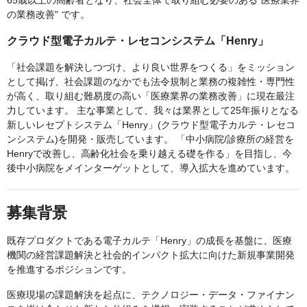
65歳以上の高齢者となり、社会全体で取り組む必要のある"医療業界
の業務改善" です。
クラウド型電子カルテ・レセコンシステム「Henry」
「社会課題を解決しつづけ、より良い世界をつくる」をミッション
として掲げ、社会課題のなかでも法令規制と業務の複雑性・専門性
が高く、取り組む難易度の高い「医療業界の業務改善」に現在最注
力しています。 主な事業として、我々は業界として25年振りとなる
新しいレセプトシステム「Henry」(クラウド型電子カルテ・レセコ
ンシステム)を開発・販売しています。 「中小病院/診療所の経営を
Henryで改善し、高齢化社会を乗り越える礎を作る」を目指し、今
後中小病院をメインターゲットとして、導入拡大を進めています。
募集背景
既存プロダクトである電子カルテ「Henry」の成長を基盤に、医療
機関の経営課題解決と社会的インパクト拡大に向けた新規事業開発
を推進するポジションです。
医療現場の課題解決を起点に、テクノロジー・データ・ファイナン