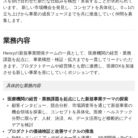
スを掛け合わせた新たな仕組みを構想・実装することが求められて
います。 新しい市場機会を発見し、コンセプトを具体化し、0→1の
立ち上げから事業の成長フェーズまでを共に推進していく仲間を募
集します。
業務内容
Henryの新規事業開発チームの一員として、医療機関の経営・業務
課題を起点に、事業構想・検証・拡大までを一貫してリードいただ
きます。プロダクトチームや経営陣とも密に連携し、医療DXを加速
させる新しい事業を形にしていくポジションです。
具体的な業務内容
医療機関の経営・業務課題を起点にした新規事業テーマの探索
顧客インタビュー、競合分析、市場調査等を通じて新規事業の
機会領域を探索し、コンセプトを具体化。医療・ヘルステック
分野に限らず、人材、決済、AI、データ活用など横断的にアイ
デアを検討
プロダクトの価値検証と改善サイクルの推進
PdM・エンジニア・デザイナー等と連携し、MVP開発・PoCを