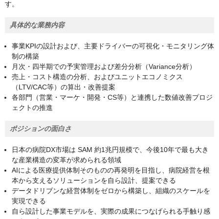
す。
具体的な業務内容
事業KPIの設計および、主要ドライバーの可視化・モニタリング体
制の構築
月次・四半期での予実管理および差分分析（Variance分析）
売上・コスト構造の分析、およびユニットエコノミクス
（LTV/CAC等）の算出・改善提案
各部門（営業・マーケ・開発・CS等）と連携した数値改善プロジ
ェクトの推進
ポジションの面白さ
日本の病院DX市場は SAM 約1兆円規模で、今後10年で最も大き
な産業構造の変革が求められる領域
AIによる医療提供体制そのものの再発明を目指し、病院経営を根
本から支えるソリューションを自ら設計、提案できる
データドリブンな経営体制をゼロから構築し、組織のスケールを
実現できる
自ら設計した事業モデルを、実際の成果につなげられる手触り感