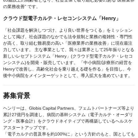
65歳以上の高齢者となり、社会全体で取り組む必要のある"医療業界
の業務改善" です。
クラウド型電子カルテ・レセコンシステム「Henry」
「社会課題を解決しつづけ、より良い世界をつくる」をミッション
として掲げ、社会課題のなかでも法令規制と業務の複雑性・専門性
が高く、取り組む難易度の高い「医療業界の業務改善」に現在最注
力しています。 主な事業として、我々は業界として25年振りとなる
新しいレセプトシステム「Henry」(クラウド型電子カルテ・レセコ
ンシステム)を開発・販売しています。 「中小病院/診療所の経営を
Henryで改善し、高齢化社会を乗り越える礎を作る」を目指し、今
後中小病院をメインターゲットとして、導入拡大を進めています。
募集背景
ヘンリーは、Globis Capital Partners、フェムトパートナーズ等より
累計27億円を調達し、病院の基幹システム（電子カルテ・オーダリ
ング・医事会計）をクラウドネイティブで再構築しているヘルスケ
アスタートアップです。
「電子カルテの普及率を約100%に」という方針のもと、国としても