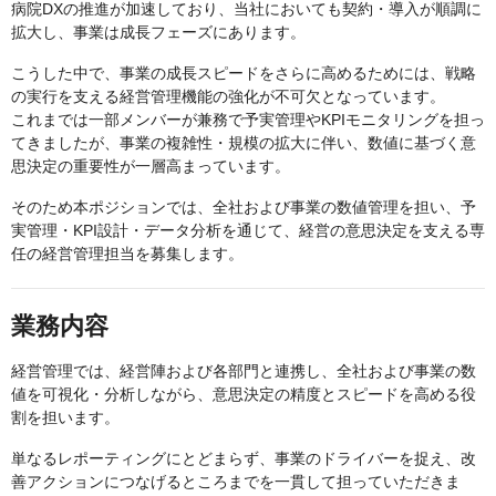
病院DXの推進が加速しており、当社においても契約・導入が順調に
拡大し、事業は成長フェーズにあります。
こうした中で、事業の成長スピードをさらに高めるためには、戦略
の実行を支える経営管理機能の強化が不可欠となっています。
これまでは一部メンバーが兼務で予実管理やKPIモニタリングを担っ
てきましたが、事業の複雑性・規模の拡大に伴い、数値に基づく意
思決定の重要性が一層高まっています。
そのため本ポジションでは、全社および事業の数値管理を担い、予
実管理・KPI設計・データ分析を通じて、経営の意思決定を支える専
任の経営管理担当を募集します。
業務内容
経営管理では、経営陣および各部門と連携し、全社および事業の数
値を可視化・分析しながら、意思決定の精度とスピードを高める役
割を担います。
単なるレポーティングにとどまらず、事業のドライバーを捉え、改
善アクションにつなげるところまでを一貫して担っていただきま