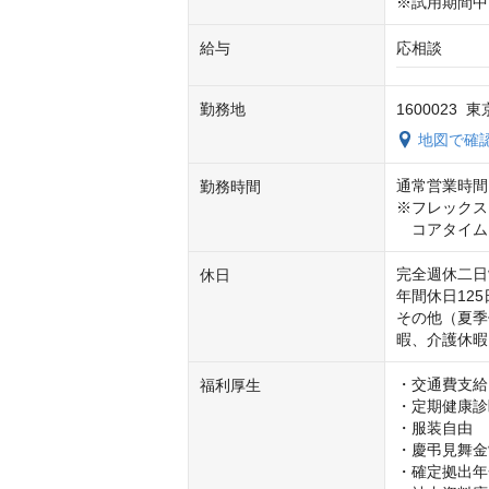
※試用期間中
給与
応相談
勤務地
1600023 
地図で確
通常営業時間　10
勤務時間
※フレックス
　コアタイム 11
完全週休二日
休日
年間休日125
その他（夏季
暇、介護休暇
・交通費支給
福利厚生
・定期健康診
・服装自由

・慶弔見舞金
・確定拠出年