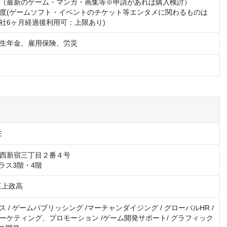
（最新のゲーム・マンガ・画集等※申請があれば購入検討）

度(ゲームソフト・イベントのチケット等エンタメに関わるものは
社6ヶ月経過後利用可：上限あり)
生年金、雇用保険、労災
E
西新宿三丁目２番４号

三上政高
ス / ゲームパブリッシング /マーチャンダイジング / グローバルHR /
ーケティング、プロモーション /ゲーム開発サポート/ グラフィック