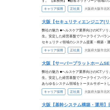
す。 【業務例】 ■顧客ネットワーク領域
ト・運用課題のマネジメント、障害対応の指
キャリア採用
正社員
大阪府大阪市北区中
須】 ■顧客・ベンダとの折衝を中心としたマ
歓迎します】 ■ゼロトラスト, SD-WANの
大阪【セキュリティエンジニア(リ
立グループ企業の一員として】製薬企業を中
ーションサービスを提供している会社です
弊社の魅力 ■ヘルスケア業界向けのICTソ
生。安定した経営基盤でワークライフバラン
セキュリティ領域のシステム提案・構築・運
理/対応支援、障害対応、ネットワーク設計/
キャリア採用
正社員
大阪府大阪市北区中
ド/サーバー/NW/セキュリティに関する一般
クトの提案/マネージメント経験 ■CSIR
大阪【サーバープラットホームSE
として】製薬企業を中心としたヘルスケア業
供している会社です。
弊社の魅力 ■ヘルスケア業界向けのICTソ
生。安定した経営基盤でワークライフバラン
あらゆるシステム領域をトータルサポート
ントとなります。 【主な業務】 ■チームの
キャリア採用
正社員
大阪府大阪市北区中
後、業務に慣れた後は、チームリーダーとし
のプラットフォーム（ハードウェア、ハイパーバイ
大阪【基幹システム構築・運用】日
迎】■規模の大小関わらずプロジェクトのリ