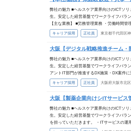
弊社の魅力 ■ヘルスケア業界向けのICTソ
生。安定した経営基盤でワークライフバラン
【主な業務】 ■労務管理業務 ・労働時間管
ントシステム推進 入社直後は労務（労務管
キャリア採用
正社員
きます。 将来は総務・採用・教育業務へ守
験が浅くても安心！幅広く経験を積みたい意
大阪【デジタル戦略推進チーム・開
体的に業務に取り組める方 ※労務管理の
で仕事を推進できる方 ・将来はマネジメン
弊社の魅力 ■ヘルスケア業界向けのICTソ
ちの方 ・日商簿記３級以上の資格をお持ち
生。安定した経営基盤でワークライフバラン
支援・システム開発・運用保守まで、一気通
アントIT部門が推進するDX施策・DX案件
紹介！ VISION：優れたチームワークと
上流工程に専念いただきます 必要な能力・経
キャリア採用
正社員
大阪府大阪市北区中
よび社員のサポートによる会社への貢献、誰
（業務要件／機能要件／非機能要件） ・基
供、諸制度・ルールの整備・改善、安全・
ーコントロール／レビュー 【尚可】 ・プロジェク
大阪【製薬企業向けシITサービス
の開発・運用・保守 ・DX、データ活用、A
ケア業界に特化したITスペシャリストとし
弊社の魅力 ■ヘルスケア業界向けのICTソ
実した福利厚生やリモートワーク、時短制度
生。安定した経営基盤でワークライフバラン
を担っていただきます。 ・ITサービスの運
定・維持 ・IT資産管理およびベンダー管理