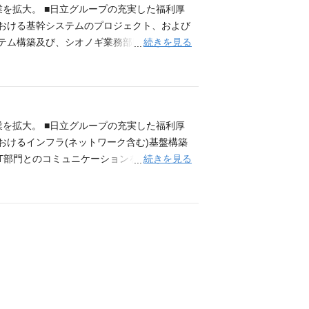
ＣＴソリューションサービスを提供している
業を拡大。 ■日立グループの充実した福利厚
における基幹システムのプロジェクト、および
続きを見る
ステム構築及び、シオノギ業務部門とのコミュ
能力・経験 【必須】■システム設計開発
ェクトリーダーまたは、リーダー補佐の経験
しくはSAPに関する開発経験がある方 また
on)に関する業務経験もしくは知識をお持ちの方■英語
スケア業界向けに、IT化構想支援・システム
業を拡大。 ■日立グループの充実した福利厚
おけるインフラ(ネットワーク含む)基盤構築
続きを見る
T部門とのコミュニケーションを通じて、中
のみならずインターネット通信に関しても関
トワーク及びインフラ設計開発、又は運用の
ed System Validation)に関する業
知識をお持ちの方 ■クラウド(AWS,Azur
たヘルスケア業界向けに、IT化構想支援・シ