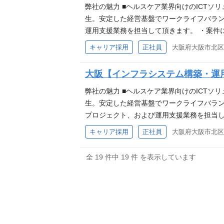
薬企業を中心としたヘルスケア業界向けに、
弊社の魅力 ■ヘルスケア業界向けのICTソ
会社です。
生。安定した経営基盤でワークライフバラン
運用支援業務を担当して頂きます。 ・案件
ニケーションを通じて、中長期的な課題を把
キャリア採用
正社員
大阪府大阪市北区中
（要件定義～稼働までのシステム開発の一
がある方■基幹領域(調達、製造、物流、会計
大阪【インフラシステム構築・運用
は Workdayのシステム経験をお持ちの方 【こん
力（読み書き程度）をお持ちの方 アピール
弊社の魅力 ■ヘルスケア業界向けのICTソ
開発・運用保守まで、一気通貫した幅広い
生。安定した経営基盤でワークライフバラン
プロジェクト、および運用支援業務を担当し
長期的な課題を把握し、その解決に向けたイ
キャリア採用
正社員
大阪府大阪市北区中
わって頂きます。案件によっては、プロジェ
業務経験がある方 ■プロジェクトリーダーまたは、リ
全 19 件中 19 件 を表示しています
務経験もしくは知識をお持ちの方 ■英語力（読
e等）での業務経験、知識をお持ちの方 ア
ステム開発・運用保守まで、一気通貫した