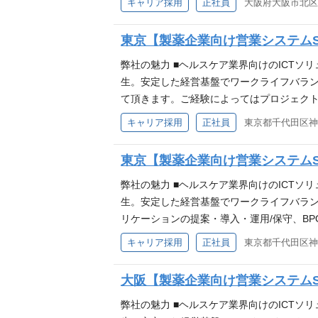
キャリア採用
正社員
大阪府大阪市北区中
約管理、費用管理、工数管理全般 【必須】 ①ITIL（
善のスキル：業務プロセスを評価し、効率化
東京【製薬企業向け営業システムS
し、それらに対処するための解決策を検討、考
SO9001の規格に関連した業務経験がある
弊社の魅力 ■ヘルスケア業界向けのICTソ
トの参加経験があればさらに好ましい。 ③プロ
生。安定した経営基盤でワークライフバラン
どのプロセス改善手法の理解があれば望まし
て頂きます。ご経験によってはプロジェクト
程度の知識を有していること。 【日立グル
て頂きます。 【主な業務】 ■顧客とベンダ
キャリア採用
正社員
東京都千代田区神田
で、一気通貫した幅広いＩＣＴソリューシ
客、取引企業、社内関係部署などへのプレゼ
【このような方を歓迎します】 ■開発経験や
東京【製薬企業向け営業システム
ジションに関しては、評価制度として所属部
で顧客に寄り添った提案ができるので、やり
弊社の魅力 ■ヘルスケア業界向けのICTソ
ていただけるキャリアップが実現可能なポ
生。安定した経営基盤でワークライフバランス
リケーションの提案・導入・運用/保守、B
ます。 (各プロジェクト規模は小規模(2人
キャリア採用
正社員
東京都千代田区神田
て、ご自身の担当プロジェクトの提案から実
は不問です。入社後に教育、OJTを通して習
大阪【製薬企業向け営業システム
は問いません) ②RDBMS(OracleDB
合テスト(チェックリスト作成含)の実施経
弊社の魅力 ■ヘルスケア業界向けのICTソ