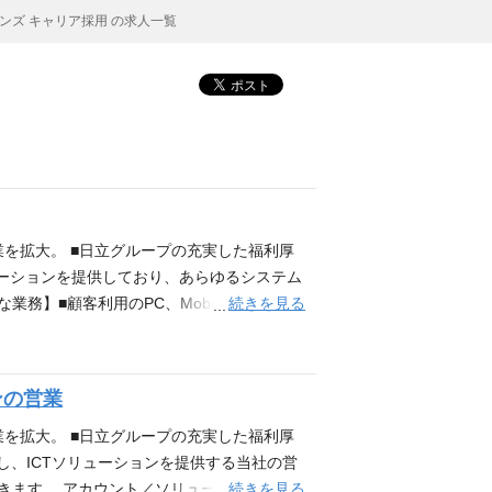
ズ キャリア採用 の求人一覧
業を拡大。 ■日立グループの充実した福利厚
ューションを提供しており、あらゆるシステム
続きを見る
顧客利用のPC、Mobile（iPhone/i
運用メンバーの統制や運用課題のマネジメン
パソコン、iPhone/iPadの運用経験 ■
eの知識 ■小～中規模以上のシステム構築のマネジメ
ンの営業
、IT化構想支援・システム開発・運用保守
業を拡大。 ■日立グループの充実した福利厚
し、ICTソリューションを提供する当社の営
続きを見る
きます。 アカウント／ソリューション軸で