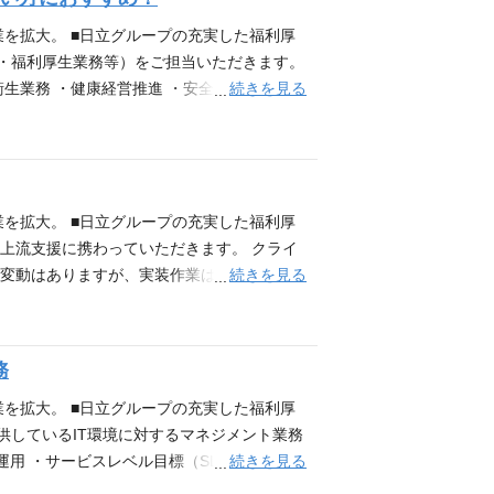
業を拡大。 ■日立グループの充実した福利厚
生・福利厚生業務等）をご担当いただきます。
続きを見る
衛生業務 ・健康経営推進 ・安全衛生マネジメ
、休職者管理など、幅広く経験を積んでいただ
バーがマンツーマンで丁寧に教えるため、ご経
保険手続き・勤怠管理など)に関心があり、主
積極的に取り組むことができる方 ・チーム
が1年以上ある方 ・衛生管理者の資格をお持
業を拡大。 ■日立グループの充実した福利厚
心としたヘルスケア業界向けに、IT化構想
の上流支援に携わっていただきます。 クライ
 そんな会社を支えている私たち総務部をご
続きを見る
より変動はありますが、実装作業は担当せず、
った時の駆け込み寺 MISSION：経営陣お
システム化構想、IT企画立案 ・要件定義
 VALUES：経営に必要な情報の収集と提
業務部門・ベンダー等）との折衝 ・ベンダ
L経験、またはその補佐 ・box、Spotfire
務
ルポイント ■今後も需要が伸びていくヘルス
されております）■日立グループならではの充
業を拡大。 ■日立グループの充実した福利厚
る環境で働くことが出来ます。
供しているIT環境に対するマネジメント業務
続きを見る
運用 ・サービスレベル目標（SLO）の策
ークに基づく業務プロセスの推進・改善 ・契