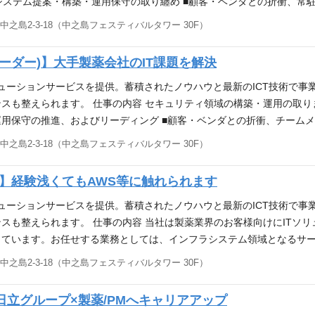
のシステム提案・構築・運用保守の取り纏め ■顧客・ベンダとの折衝、常
揮、ネットワーク全体としての構成・契約管理実施、開発案件・他部と
之島2-3-18（中之島フェスティバルタワー 30F）
ネジメント経験 ■NWに関する一般的な知識 ■NW機器（スイッチ、ル
導入、運用保守経験 ■CCNA,CCNP,ネットワークスペシャリスト等（い
ーダー)】大手製薬会社のIT課題を解決
心としたヘルスケア業界向けに、IT化構想支援・システム開発・運用
。
リューションサービスを提供。蓄積されたノウハウと最新のICT技術で事
スも整えられます。 仕事の内容 セキュリティ領域の構築・運用の取りま
用保守の推進、およびリーディング ■顧客・ベンダとの折衝、チーム
構築対応、社内事務等 必要な能力・経験 【必須】 ■顧客・ベンダとの
之島2-3-18（中之島フェスティバルタワー 30F）
的な知識 【こんな方を歓迎します】 ■プロジェクト管理, PMP等（いず
Tの立上げ、運用経験 ■セキュリティソリューションの導入、運用設計経験
】経験浅くてもAWS等に触れられます
界向けに、IT化構想支援・システム開発・運用保守まで、一気通貫し
リューションサービスを提供。蓄積されたノウハウと最新のICT技術で事
スも整えられます。 仕事の内容 当社は製薬業界のお客様向けにITソ
しています。お任せする業務としては、インフラシステム領域となるサ
マネジメント ■顧客のサーバー、プラットフォーム基盤に関する運用マ
之島2-3-18（中之島フェスティバルタワー 30F）
て担当領域を取り纏めて、委託先・社員を指導する役割を担って頂きます
ザー）、OS（Windows/Linux）の基盤知識がある方■AWSやAz
立グループ×製薬/PMへキャリアアップ
ーダー経験がある方■PM等上流工程にチャレンジしたい方 アピールポ