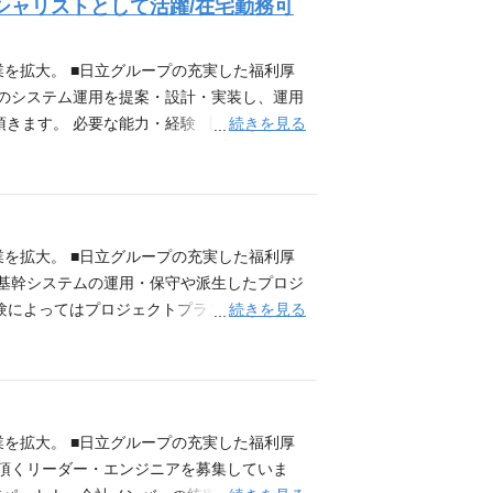
シャリストとして活躍/在宅勤務可
のある方 ■要件定義、基本設計の実施経験の
業の一員として】製薬企業を中心としたヘルス
スを提供している会社です。
業を拡大。 ■日立グループの充実した福利厚
域のシステム運用を提案・設計・実装し、運用
続きを見る
ます。 必要な能力・経験 【必須】 ●複数
ちの方 ●上記に伴う顧客側との窓口対応
 ○ITILの資格または知識を持ち、システ
をお持ちの方 ○製薬企業の業務知識（特に研
をお持ちの方 ○コンピュータ化システムバリ
としたヘルスケア業界向けに、IT化構想支
業を拡大。 ■日立グループの充実した福利厚
の基幹システムの運用・保守や派生したプロジ
続きを見る
験によってはプロジェクトプランニング、要
参画頂き、業界向けの知識、ノウハウを身に
理等の物流・工場系システム)の運用・保守、
発・運用の業務経験・知識 ■基幹システムに
奨】■リーダーまたはサブリーダーのご経験
・システム開発・運用保守まで、一気通貫し
業を拡大。 ■日立グループの充実した福利厚
て頂くリーダー・エンジニアを募集していま