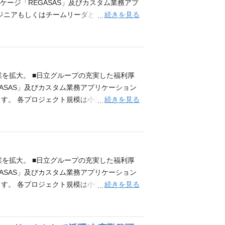
・システム開発・運用保守まで、一気通貫し
ージ「REGASAS」及びカスタム業務アプ
続きを見る
ジニアもしくはチームリーダとして参画頂き
数年後には、PMもしくは各種エキスパートとし
製薬業界や営業領域の業界/業務知識・ご経験
①Webアプリケーション開発経験(開発言語
ディング、単体テスト(チェックリスト作成含)、結
スパートなどへの将来的なキャリアアップ意欲
業を拡大。 ■日立グループの充実した福利厚
・システム開発・運用保守まで、一気通貫し
ASAS」及びカスタム業務アプリケーション
続きを見る
す。 各プロジェクト規模は小規模（2人
担当プロジェクトの提案から実行管理、また、
に教育、OJTを通して習得頂けます。 必要
る方 ■詳細設計、コーディング、単体テスト
る方 ■要件定義、基本設計の実施経験のある
一員として】製薬企業を中心としたヘルスケア
業を拡大。 ■日立グループの充実した福利厚
提供している会社です。
ASAS」及びカスタム業務アプリケーション
続きを見る
す。 各プロジェクト規模は小規模（2人
当プロジェクトの提案から実行管理、また、
に教育、OJTを通して習得いただけます。
のある方 ■詳細設計、コーディング、単体テ