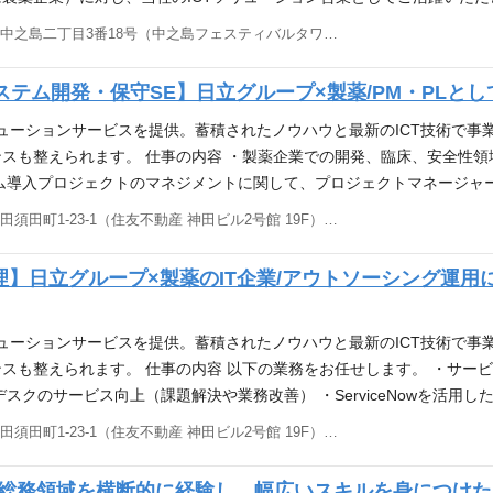
ンのミッションとなりますが、ホームページからのお問合せ対応を含み
大阪府大阪市北区中之島二丁目3番18号（中之島フェスティバルタワー 30F）
係部署とのコミュニケーションや折衝、提案/プレゼンテーション（資
頂きます。 必要な能力・経験 【必須】 ■IT営業経験をお持ちの方 
テム開発・保守SE】日立グループ×製薬/PM・PLとし
ション・チーム連携を図れる方 【尚可】 ■ソフトウェアパッケージソリ
日立グループのヘルスケア事業中核企業として】 ■自社開発の医薬品業界
リューションサービスを提供。蓄積されたノウハウと最新のICT技術で事
にご利用頂いております。 ■日立グループならではの福利厚生や働き
スも整えられます。 仕事の内容 ・製薬企業での開発、臨床、安全性
リッドな勤務体制を整えています。
ム導入プロジェクトのマネジメントに関して、プロジェクトマネージャ
ずれのプロジェクトもあり) 必要な能力・経験 【必須】 ・プロジェク
東京都千代田区神田須田町1-23-1（住友不動産 神田ビル2号館 19F） 他(1)
ントやリード、ベンダー管理の経験をお持ちの方 ・プロジェクトマネ
の新規プロジェクト提案に際して、提案書や見積りの作成を行い、顧客へ
理】日立グループ×製薬のIT企業/アウトソーシング運
・グローバル業務経験、または顧客と会議などで英語にてコミュニケーシ
ンピュータ化システムバリデーション(CSV)の経験・知識をお持ちの方
業界向けに、IT化構想支援・システム開発・運用保守まで、一気通貫
リューションサービスを提供。蓄積されたノウハウと最新のICT技術で事
スも整えられます。 仕事の内容 以下の業務をお任せします。 ・サー
スクのサービス向上（課題解決や業務改善） ・ServiceNowを活用
トナーとコミュニケーションを取り、業務調整が可能な方 【歓迎】 ・
東京都千代田区神田須田町1-23-1（住友不動産 神田ビル2号館 19F） 他(1)
ow運用または利用経験のある方 アピールポイント 【日立グループ企業の一
用保守まで、一気通貫した幅広いＩＣＴソリューションサービスを提供
・総務領域を横断的に経験し、幅広いスキルを身につけ