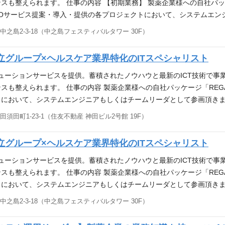
員として】製薬企業を中心としたヘルスケア業界向けに、IT化構想支援
も整えられます。 仕事の内容 【初期業務】 製薬企業様への自社パッケ
提供している会社です。
POサービス提案・導入・提供の各プロジェクトにおいて、システムエン
月)～大規模(100人月以上)まで様々ございます） 【将来的な広がり】 
之島2-3-18（中之島フェスティバルタワー 30F）
行管理、また、若手社員の指導・育成にも携わっていただきます。 ※
得いただきます。 必要な能力・経験 【以下のいずれかのご経験必須】 
グループ×ヘルスケア業界特化のITスペシャリスト
/SQLServer等)を用いた業務アプリケーション開発経験 ③詳細設計、コー
験 ④プロジェクトマネジメント/上流工程エキスパート/テクニカルエキ
リューションサービスを提供。蓄積されたノウハウと最新のICT技術で事
員として】製薬企業を中心としたヘルスケア業界向けに、IT化構想支援
スも整えられます。 仕事の内容 製薬企業様への自社パッケージ「REG
提供している会社です。
において、システムエンジニアもしくはチームリーダとして参画頂きま
ざいます。数年後にはＰＭもしくは各種エキスパートとして、ご自身の
須田町1-23-1（住友不動産 神田ビル2号館 19F）
。 ※製薬業界や営業領域の業界／業務知識・ご経験は不問です。入社後
須】 ■Webアプリケーション開発や業務アプリケーション開発経験のあ
グループ×ヘルスケア業界特化のITスペシャリスト
経験のある方 ■2〜3名のチームのチームリーダー、チーム管理経験のあ
策定経験、実施経験のある方 アピールポイント 【日立グループ企業の
リューションサービスを提供。蓄積されたノウハウと最新のICT技術で事
・運用保守まで、一気通貫した幅広いＩＣＴソリューションサービスを
スも整えられます。 仕事の内容 製薬企業様への自社パッケージ「REG
において、システムエンジニアもしくはチームリーダとして参画頂きま
ざいます。数年後にはPMもしくは各種エキスパートとして、ご自身の担
之島2-3-18（中之島フェスティバルタワー 30F）
。 ※製薬業界や営業領域の業界／業務知識・ご経験は不問です。入社後
験必須】 ■Webアプリケーション開発や業務アプリケーション開発経験