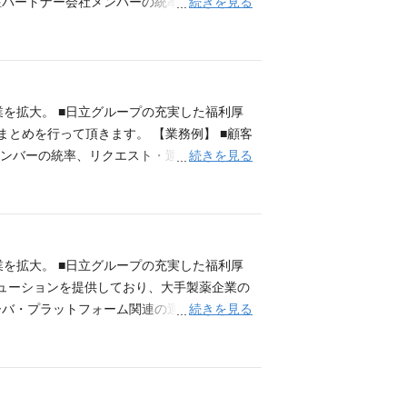
続きを見る
駐パートナー会社メンバーの統率、リクエス
の折衝、社内事務等 必要な能力・経験 【必
ータ、FWなど）構築・運用経験 【こんな方を
ずれかでも可）の資格 アピールポイント 【日
保守まで、一気通貫した幅広いＩＣＴソリュ
業を拡大。 ■日立グループの充実した福利厚
とめを行って頂きます。 【業務例】 ■顧客
続きを見る
メンバーの統率、リクエスト・運用課題の管
折衝を中心としたマネジメント経験 ■クラウ
れかでも可）の資格 ■30人月以上のプロジェ
 アピールポイント 【日立グループ企業の一員
た幅広いＩＣＴソリューションサービスを提
業を拡大。 ■日立グループの充実した福利厚
リューションを提供しており、大手製薬企業の
続きを見る
ーバ・プラットフォーム関連の運用マネジメ
ネジメントと関連作業の提案・推進 ■入社
 必要な能力・経験 【必須】■インフラ系
ureなどクラウド技術の基礎がある方 【歓
イント 【日立グループ企業の一員として】製