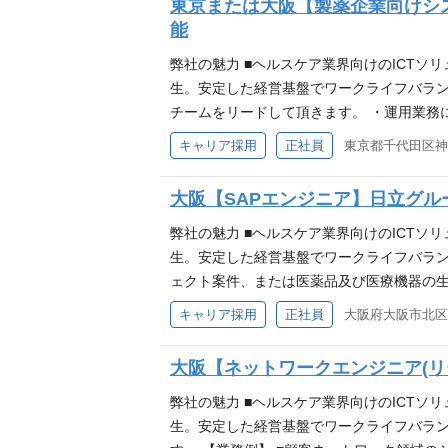
東京または大阪【製薬企業向けシ
スト(チェックリスト作成含)、結合テストの
能
ある方 ■システムテスト／運用テスト等の
ケア業界向けに、IT化構想支援・システム
弊社の魅力 ■ヘルスケア業界向けのICTソ
生。安定した経営基盤でワークライフバラン
チームをリードして頂きます。 ・運用業務
名でのシステム運用のリーダー経験、または
キャリア採用
正社員
（各種報告・説明資料作成および口頭での報
ム運用業務に適用した経験をお持ちの方 ○ネ
大阪【SAPエンジニア】日立グルー
究・開発・安全性領域）をお持ちの方 ○製
デーション(CSV)の経験・知識をお持ちの
弊社の魅力 ■ヘルスケア業界向けのICTソ
援・システム開発・運用保守まで、一気通
生。安定した経営基盤でワークライフバラン
ェクト案件、または医薬品及び医療機器の生
件定義など上流工程をお任せします。まずは
キャリア採用
正社員
大阪府大阪市北区中
付けて頂き、医薬品及び医療機器業界に特化
プロジェクト対応を実施いただきます。 必
大阪【ネットワークエンジニア(リ
関わる設計開発・運用保守のご経験をお持ち
アピールポイント 【日立グループ企業の一
弊社の魅力 ■ヘルスケア業界向けのICTソ
た幅広いＩＣＴソリューションサービスを
生。安定した経営基盤でワークライフバラン