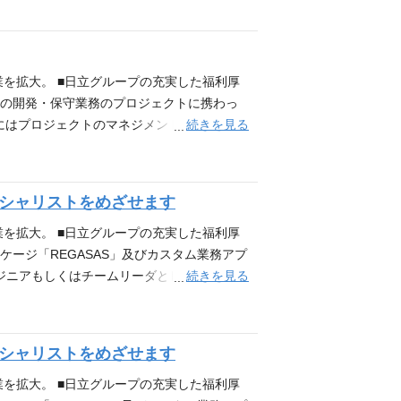
フレームワークに関する知識がある方 ②プロセス設計と改
析能力：品質管理における課題や障害を特定
験があること。 →特に、ISO20000やI
あること。 →品質管理に関連したプロジェク
業を拡大。 ■日立グループの充実した福利厚
、Lean Six SigmaやKaizenな
般の開発・保守業務のプロジェクトに携わっ
率化の経験、スキルがあること。 ⑤簿記3級
続きを見る
にはプロジェクトのマネジメント業務を担っ
T化構想支援・システム開発・運用保守ま
理・進捗管理・品質管理・コスト管理。 ■顧
・チーム連携を図るなど 必要な能力・経験
方 アピールポイント ■今回募集しているポ
ペシャリストをめざせます
目標達成度による評価になります。本当の意味
くみ取り、コンサルティング業務にも携わっ
業を拡大。 ■日立グループの充実した福利厚
ージ「REGASAS」及びカスタム業務アプ
続きを見る
ジニアもしくはチームリーダとして参画頂き
数年後には、PMもしくは各種エキスパートとし
製薬業界や営業領域の業界/業務知識・ご経験
①Webアプリケーション開発経験(開発言語
ペシャリストをめざせます
ディング、単体テスト(チェックリスト作成含)、結
スパートなどへの将来的なキャリアアップ意欲
業を拡大。 ■日立グループの充実した福利厚