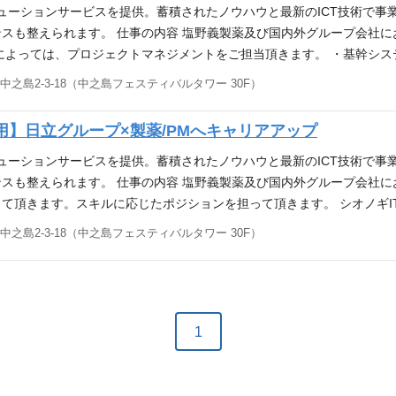
IT化構想支援・システム開発・運用保守まで、一気通貫した幅広いＩ
リューションサービスを提供。蓄積されたノウハウと最新のICT技術で事
スも整えられます。 仕事の内容 塩野義製薬及び国内外グループ会社
によっては、プロジェクトマネジメントをご担当頂きます。 ・基幹シ
握し、その解決に向けた基幹領域のIT運営に関わって頂きます。 必要な
之島2-3-18（中之島フェスティバルタワー 30F）
連の流れを多く経験されている）、又は運用の業務経験がある方■プロジ
、人事）の何れかの業務経験もしくは知識をお持ちの方■SAP導入経験も
】日立グループ×製薬/PMへキャリアアップ
な方にもおすすめ】■CSV(Computerized System Validati
ポイント 【日立グループ企業の一員として】製薬企業を中心としたヘル
リューションサービスを提供。蓄積されたノウハウと最新のICT技術で事
ＩＣＴソリューションサービスを提供している会社です。
スも整えられます。 仕事の内容 塩野義製薬及び国内外グループ会社に
て頂きます。スキルに応じたポジションを担って頂きます。 シオノギI
ンフラ領域のIT運営に関わって頂きます。また、社内のネットワーク
之島2-3-18（中之島フェスティバルタワー 30F）
クトマネジメントをお任せします。 必要な能力・経験 【必須】■ネッ
ーダー補佐の経験がある方 【こんな方にもおすすめ】 ■CSV(Computeriz
み書き程度）をお持ちの方 ■Oracleなどデータベースに関する業務経験、
ピールポイント 【日立グループ企業の一員として】製薬企業を中心とし
幅広いＩＣＴソリューションサービスを提供している会社です。
1