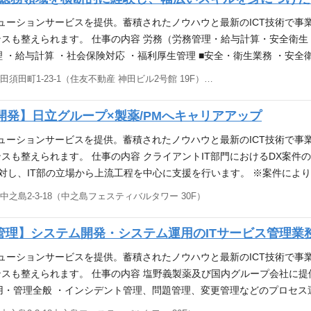
リューションサービスを提供。蓄積されたノウハウと最新のICT技術で事
スも整えられます。 仕事の内容 労務（労務管理・給与計算・安全衛
理 ・給与計算 ・社会保険対応 ・福利厚生管理 ■安全・衛生業務 ・安全
理・給与計算・安全衛生・福利厚生等）からお任せ。 ご経験に応じて
東京都千代田区神田須田町1-23-1（住友不動産 神田ビル2号館 19F） 他(1)
備範囲を広げ、組織運営を支えるゼネラリストをめざせます。 ★メン
欲がある方に最適な環境です。 【必須】 ・労務管理(給与計算・社会
発】日立グループ×製薬/PMへキャリアアップ
ご経験をお持ちの方は、早期にご活躍いただけます ・初めての業務も
ト職として活躍したい方 【歓迎】 ・人事・労務・採用・教育業務の経験
リューションサービスを提供。蓄積されたノウハウと最新のICT技術で事
の方 アピールポイント 【日立グループ企業の一員として】製薬企業を中
スも整えられます。 仕事の内容 クライアントIT部門におけるDX案件
貫した幅広いＩＣＴソリューションサービスを提供している会社です。
に対し、IT部の立場から上流工程を中心に支援を行います。 ※案件に
フットワークで、会社を支える総務業務のエキスパート集団であり、社員が困
験 DX案件での以下の実務経験 【必須】 ・業務課題の整理、可視化 ・
之島2-3-18（中之島フェスティバルタワー 30F）
もがいきいきと働くことの出来る働きがいのある／働きやすい環境づくり
本設計（UI・画面、外部／内部設計の方針策定） ・ステークホルダー（
安心で効率の良い有形／無形の職場環境の提供
ト計画策定、進捗・課題管理 ・業務分析（As-Is / To-Be） ・PM／P
管理】システム開発・システム運用のITサービス管理業
I導入などの企画・検討 ・コンサルファーム／SIerでの上流工程 アピー
てスキルを身に着けられます。（ヘルスケア業界知識未経験の方も活躍
リューションサービスを提供。蓄積されたノウハウと最新のICT技術で事
、定時退勤推奨日(毎週水曜日)などワークライフバランスを整えられ
スも整えられます。 仕事の内容 塩野義製薬及び国内グループ会社に提
用・管理全般 ・インシデント管理、問題管理、変更管理などのプロセス
のサポート ・サービス改善活動の企画・実施 ・ITILなどのフレームワ