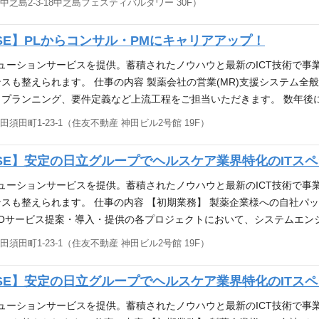
之島2-3-18中之島フェスティバルタワー 30F）
Information Technology Infrastructure Library）
や品質向上のための改善を提案し、実施できる方 ③問題解決能力と分
E】PLからコンサル・PMにキャリアアップ！
案できる方 【こんな方にもおすすめ】 ①ITサービス業界での品質管理の経
と望ましい。 ②ITプロジェクトの開発、運用、保守、改善などの経験が
リューションサービスを提供。蓄積されたノウハウと最新のICT技術で事
ジェクトマネジメントやプロセス改善手法に関する知識や経験があること。 →特に
スも整えられます。 仕事の内容 製薬会社の営業(MR)支援システム全
い。 ④RPA、生成AIツールを用いて、データ分析、業務改善、業務効
プランニング、要件定義など上流工程をご担当いただきます。 数年後
ープ企業の一員として】製薬企業を中心としたヘルスケア業界向けに、I
ーの仲介や調整・顧客にご提示する見積の作成。 ■ベンダ管理・課題管
須田町1-23-1（住友不動産 神田ビル2号館 19F）
ョンサービスを提供している会社です。
ンテーション（資料作成含む）・調達・折衝・会議ファシリテーション
ベンダーでのご経験がある方 ■システム開発におけるPL経験をお持ちの
SE】安定の日立グループでヘルスケア業界特化のITス
門業績(損益)が直接加味されず、個人の担当システム・業務に沿った
がいが感じられるポジションです！ ■将来的には顧客の業務要件等を
リューションサービスを提供。蓄積されたノウハウと最新のICT技術で事
ジションです！
も整えられます。 仕事の内容 【初期業務】 製薬企業様への自社パッケ
POサービス提案・導入・提供の各プロジェクトにおいて、システムエン
月)～大規模(100人月以上)まで様々ございます） 【将来的な広がり】 
須田町1-23-1（住友不動産 神田ビル2号館 19F）
行管理、また、若手社員の指導・育成にも携わっていただきます。 ※
得いただきます。 必要な能力・経験 【以下のいずれかのご経験必須】 
SE】安定の日立グループでヘルスケア業界特化のITス
/SQLServer等)を用いた業務アプリケーション開発経験 ③詳細設計、コー
験 ④プロジェクトマネジメント/上流工程エキスパート/テクニカルエキ
リューションサービスを提供。蓄積されたノウハウと最新のICT技術で事