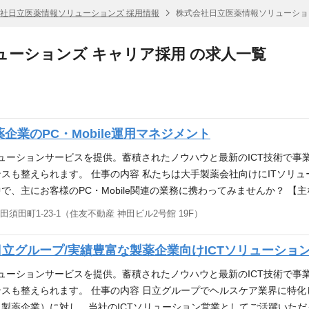
社日立医薬情報ソリューションズ 採用情報
株式会社日立医薬情報ソリューション
ューションズ キャリア採用 の求人一覧
薬企業のPC・Mobile運用マネジメント
リューションサービスを提供。蓄積されたノウハウと最新のICT技術で事
スも整えられます。 仕事の内容 私たちは大手製薬会社向けにITソリ
にお客様のPC・Mobile関連の業務に携わってみませんか？ 【主な業務】■
テムの提案とその実行推進■顧客、社内関係者、委託先ベンダとの折衝、
須田町1-23-1（住友不動産 神田ビル2号館 19F）
との折衝、社内事務等 必要な能力・経験 【必須】■Windows10ベースの
善経験 【推奨】■Windows11、マスター更新、Microsoft Intun
日立グループ/実績豊富な製薬企業向けICTソリューショ
立グループ企業の一員として】製薬企業を中心としたヘルスケア業界向けに
ションサービスを提供している会社です。
リューションサービスを提供。蓄積されたノウハウと最新のICT技術で事
スも整えられます。 仕事の内容 日立グループでヘルスケア業界に特化
製薬企業）に対し、当社のICTソリューション営業としてご活躍いただ