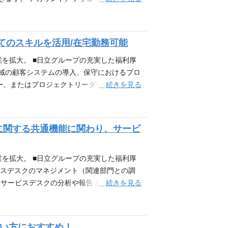
新しいお客様の開拓へも参画頂きます。 こ
料作成含む）、ファシリテーションなど、営
■顧客や社内関係部署などへのプレゼンテーシ
てのスキルを活用/在宅勤務可能
ューションの営業経験 ■システムインテグ
向け営業支援システム「REGASAS」は、
業を拡大。 ■日立グループの充実した福利厚
方を享受できます。リモートワークも入社直
領域の顧客システムの導入、保守におけるプロ
続きを見る
ー、またはプロジェクトリーダーとしてリー
トマネージャー、またはプロジェクトリーダー
ージメント知識をお持ちでプロジェクト管理
の提案経験がある方 ・SEとしてシステム
用に関する共通機能に関わり、サービ
ョンが可能な方 【歓迎】 ・製薬企業向け
 アピールポイント 【日立グループ企業の一
した幅広いＩＣＴソリューションサービスを
業を拡大。 ■日立グループの充実した福利厚
ビスデスクのマネジメント（関連部門との調
続きを見る
したサービスデスクの分析や報告 必要な能力・
サービスデスクの経験または業務知識のある方
員として】製薬企業を中心としたヘルスケア業界
している会社です。
たい方におすすめ！