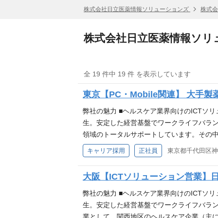
株式会社日立医薬情報ソリューションズ
株式会
株式会社日立医薬情報ソリ
全 19 件中 19 件 を表示しています
東京【PC・Mobile関連】 大手製
弊社の魅力 ■ヘルスケア業界向けのICTソ
生。安定した経営基盤でワークライフバラン
領域のトータルサポートしています。その中で、主
Pad）の運用・保守の推進、及び関連シス
キャリア採用
正社員
東京都千代田区神田
課題のマネジメント■契約管理実施、顧客や委託先
PC、Mobile関連運用のマネジメント、運用改
大阪【ICTソリューション営業】
ント経験（PM） アピールポイント 【日
まで、一気通貫した幅広いＩＣＴソリュー
弊社の魅力 ■ヘルスケア業界向けのICTソ
生。安定した経営基盤でワークライフバラン
業として、関西地区のヘルスケア企業（主に