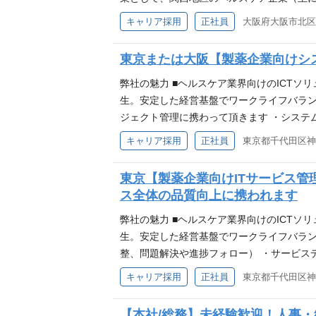
の活動が中心で、既存のお客様の深耕がメイ
キャリア採用
正社員
れらのミッション達成に向け、顧客や社内関
業チームの一員としてメンバーと連携して対応
東京または大阪【製薬企業向けシス
ョン（資料作成含む）・折衝・ファシリテー
レーションの営業経験 アピールポイント 【
弊社の魅力 ■ヘルスケア業界向けのICTソ
国内トップレベルのシェアで多数の製薬企業
生。安定した経営基盤でワークライフバラン
後を除いては週2～3日程度実施し、ハイブ
ジェクト管理に携わって頂きます ・システ
ドを行って頂きます(自社主導、顧客主導い
キャリア採用
正社員
としてシステム導入プロジェクトのマネジメ
資料の作成や報告を実施できる方 ・顧客へ
東京【製薬企業向けITサービス管
導入の設計開発の経験・知識をお持ちの方 
ス全体の品質向上に携われます
のシステム導入経験・知識をお持ちの方 ・コ
員として】製薬企業を中心としたヘルスケア
弊社の魅力 ■ヘルスケア業界向けのICTソ
提供している会社です。
生。安定した経営基盤でワークライフバラン
整、問題解決や進捗フォロー） ・サービスデ
経験 【必須】 社内他部署やベンダ、パー
キャリア採用
正社員
・社内SE経験のある方 ・ServiceN
向けに、IT化構想支援・システム開発・運
【本社/総務】未経験歓迎！人事