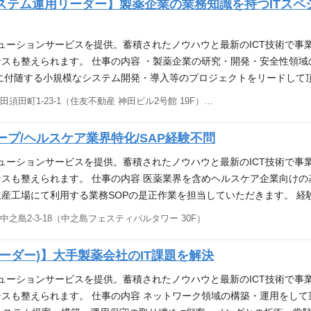
ステム運用リーダー】製薬企業の業務知識を持つITスペ
実施経験のある方 ■2〜3名のチームのチームリーダー、チーム管理経験
計画策定経験、実施経験のある方 アピールポイント 【日立グループ企
開発・運用保守まで、一気通貫した幅広いＩＣＴソリューションサービ
リューションサービスを提供。蓄積されたノウハウと最新のICT技術で事
スも整えられます。 仕事の内容 ・製薬企業の研究・開発・安全性領
に付随する小規模なシステム開発・導入等のプロジェクトをリードして頂き
システム開発・導入プロジェクトのマネージャー・リーダー経験をお持
東京都千代田区神田須田町1-23-1（住友不動産 神田ビル2号館 19F） 他(1)
告・説明実施、要件や課題の整理など）の実務経験をお持ちの方 【歓迎】
ットワーク、PC/サーバー、クラウド（AWS等）のITインフラの知識
プ/ヘルスケア業界特化/SAP経験不問
薬企業向け（特に研究・開発・安全性領域）にシステム開発・導入の経験
方 アピールポイント 【日立グループ企業の一員として】製薬企業を中心
リューションサービスを提供。蓄積されたノウハウと最新のICT技術で事
貫した幅広いＩＣＴソリューションサービスを提供している会社です。
スも整えられます。 仕事の内容 医薬業界を含めヘルスケア企業向け
産工場にて利用する業務SOPの是正作業を担当していただきます。 経
、医薬品及び医療機器の生産工場にて利用する業務SOPの是正案件に
之島2-3-18（中之島フェスティバルタワー 30F）
した基幹システム(財務会計系システム、物流管理・製造管理・品質管
要な能力・経験 【いずれか必須(3年以上)】■製造業のシステム設計開
ーダー)】大手製薬会社のIT課題を解決
の方 ※SAP経験は不問ですが、経験・資格あれば歓迎します。 【推
員として】製薬企業を中心としたヘルスケア業界向けに、IT化構想支援
リューションサービスを提供。蓄積されたノウハウと最新のICT技術で事
提供している会社です。
スも整えられます。 仕事の内容 ネットワーク領域の構築・運用をし