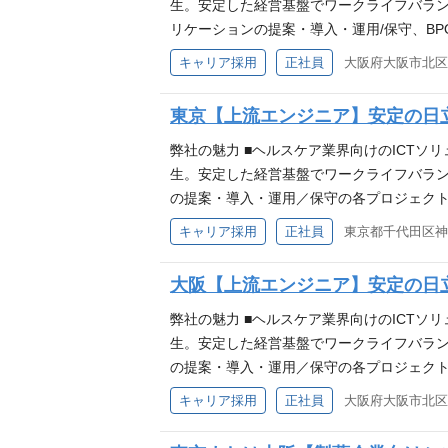
アピールポイント 【日立グループ企業の一
生。安定した経営基盤でワークライフバランス
た幅広いＩＣＴソリューションサービスを
リケーションの提案・導入・運用/保守、B
ます。 (各プロジェクト規模は小規模(2人
キャリア採用
正社員
大阪府大阪市北区中
て、ご自身の担当プロジェクトの提案から実
は不問です。入社後に教育、OJTを通して習
東京【上流エンジニア】安定の日立
は問いません) ②RDBMS(OracleDB
合テスト(チェックリスト作成含)の実施経
弊社の魅力 ■ヘルスケア業界向けのICTソ
アピールポイント 【日立グループ企業の一
生。安定した経営基盤でワークライフバラン
た幅広いＩＣＴソリューションサービスを
の提案・導入・運用／保守の各プロジェクト
月）〜大規模（100人月以上）まで様々ご
キャリア採用
正社員
東京都千代田区神田
若手社員の指導・育成にも携わって頂きます
な能力・経験 【以下のいずれかのご経験必
大阪【上流エンジニア】安定の日立
(チェックリスト作成含)、結合テストの実施
方 ■システムテスト／運用テスト等の計画
弊社の魅力 ■ヘルスケア業界向けのICTソ
業界向けに、IT化構想支援・システム開発
生。安定した経営基盤でワークライフバラン
の提案・導入・運用／保守の各プロジェクト
月）〜大規模（100人月以上）まで様々ご
キャリア採用
正社員
大阪府大阪市北区中
若手社員の指導・育成にも携わって頂きます
必要な能力・経験 【以下のいずれかのご経