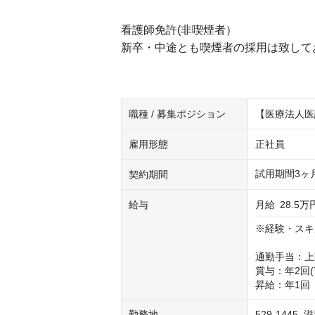
看護師免許(非喫煙者）
新卒・中途とも喫煙者の採用は致して
職種 / 募集ポジション
【医療法人医
雇用形態
正社員
試用期間3ヶ
契約期間
給与
月給
28.5万
※経験・スキ
通勤手当：上限5
賞与：年2回(
昇給：年1回
勤務地
529-144