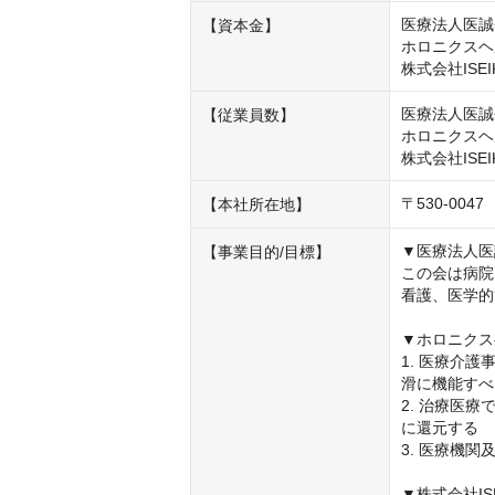
医療法人医誠会
【資本金】
ホロニクスヘル
株式会社ISEI
医療法人医誠会
【従業員数】
ホロニクスヘ
株式会社ISEI
〒530-0
【本社所在地】
▼医療法人医
【事業目的/目標】
この会は病院
看護、医学的
▼ホロニクス
1. 医療介
滑に機能すべ
2. 治療医
に還元する

3. 医療機
▼株式会社ISEI