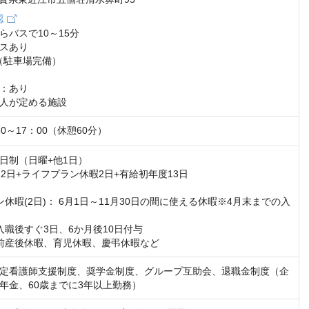
認
バスで10～15分

スあり

（駐車場完備）

：あり

人が定める施設
0～17：00（休憩60分）
日制（日曜+他1日）

2日+ライフプラン休暇2日+有給初年度13日

休暇(2日)： 6月1日～11月30日の間に使える休暇※4月末までの入
入職後すぐ3日、6か月後10日付与

前産後休暇、育児休暇、慶弔休暇など
定看護師支援制度、奨学金制度、グループ互助会、退職金制度（企
年金、60歳までに3年以上勤務）