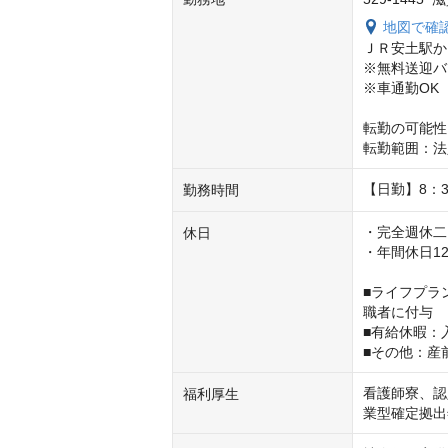
地図で確
ＪＲ安土駅から
※無料送迎バ
※車通勤OK
転勤の可能性
転勤範囲：法
【日勤】8：3
勤務時間
・完全週休二
休日
・年間休日12
■ライフプラン
職者に付与

■有給休暇：
■その他：産
看護師寮、認
福利厚生
業型確定拠出