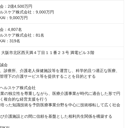
：2億4,500万円

スケア株式会社：9,000万円

KAI：9,000万円
：4,807名

ルスケア株式会社：81名

KAI：319名
047　大阪市北区西天満４丁目１１番２３号 満電ビル３階
誠会

、診療所、介護老人保健施設等を運営し、科学的且つ適正な医療、
管理下の介護サービス等を提供することを目的とする

ヘルスケア株式会社

護事業の独立性を尊重しながら、医療介護事業が時代に適合した形で円
く複合的な経営支援を行う

療で培った知識技術を予防医療事業分野を中心に技術移転して広く社会
関及び介護施設との間に信頼を基盤とした相利共生関係を構築する

KAI
