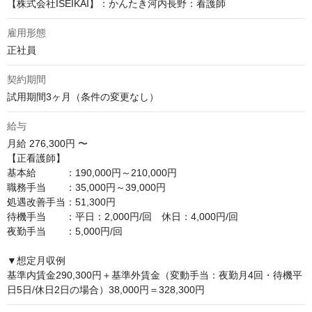
【株式会社ISEIKAI】：かんたき河内長野：看護師
雇用形態
正社員
契約期間
試用期間3ヶ月（条件の変更なし）
給与
月給
276,300円 〜
【正看護師】

基本給　　　：190,000円～210,000円

職務手当　　：35,000円～39,000円

処遇改善手当：51,300円

待機手当　　：平日：2,000円/回　休日：4,000円/回

夜勤手当　　：5,000円/回

▼想定月収例

基準内賃金290,300円＋基準外賃金（変動手当：夜勤月4回・待機平
日5日/休日2日の場合）38,000円＝328,300円