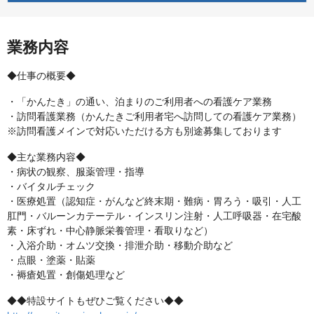
業務内容
◆仕事の概要◆
・「かんたき」の通い、泊まりのご利用者への看護ケア業務
・訪問看護業務（かんたきご利用者宅へ訪問しての看護ケア業務）
※訪問看護メインで対応いただける方も別途募集しております
◆主な業務内容◆
・病状の観察、服薬管理・指導
・バイタルチェック
・医療処置（認知症・がんなど終末期・難病・胃ろう・吸引・人工
肛門・バルーンカテーテル・インスリン注射・人工呼吸器・在宅酸
素・床ずれ・中心静脈栄養管理・看取りなど）
・入浴介助・オムツ交換・排泄介助・移動介助など
・点眼・塗薬・貼薬
・褥瘡処置・創傷処理など
◆◆特設サイトもぜひご覧ください◆◆