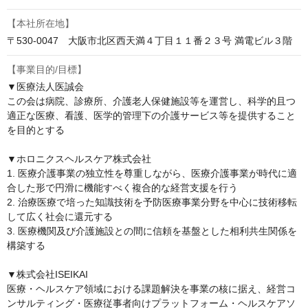
【本社所在地】
〒530-0047　大阪市北区西天満４丁目１１番２３号 満電ビル３階
【事業目的/目標】
▼医療法人医誠会

この会は病院、診療所、介護老人保健施設等を運営し、科学的且つ
適正な医療、看護、医学的管理下の介護サービス等を提供すること
を目的とする

▼ホロニクスヘルスケア株式会社

1. 医療介護事業の独立性を尊重しながら、医療介護事業が時代に適
合した形で円滑に機能すべく複合的な経営支援を行う

2. 治療医療で培った知識技術を予防医療事業分野を中心に技術移転
して広く社会に還元する

3. 医療機関及び介護施設との間に信頼を基盤とした相利共生関係を
構築する

▼株式会社ISEIKAI

医療・ヘルスケア領域における課題解決を事業の核に据え、経営コ
ンサルティング・医療従事者向けプラットフォーム・ヘルスケアソ