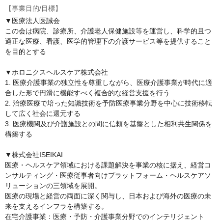
【事業目的/目標】
▼医療法人医誠会

この会は病院、診療所、介護老人保健施設等を運営し、科学的且つ
適正な医療、看護、医学的管理下の介護サービス等を提供すること
を目的とする

▼ホロニクスヘルスケア株式会社

1. 医療介護事業の独立性を尊重しながら、医療介護事業が時代に適
合した形で円滑に機能すべく複合的な経営支援を行う

2. 治療医療で培った知識技術を予防医療事業分野を中心に技術移転
して広く社会に還元する

3. 医療機関及び介護施設との間に信頼を基盤とした相利共生関係を
構築する

▼株式会社ISEIKAI

医療・ヘルスケア領域における課題解決を事業の核に据え、経営コ
ンサルティング・医療従事者向けプラットフォーム・ヘルスケアソ
リューションの三領域を展開。

医療の現場と経営の両面に深く関与し、日本および海外の医療の未
来を支えるインフラを構築する。

在宅介護事業：医療・予防・介護事業分野でのインテリジェント