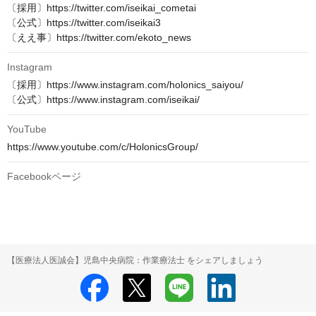
〔採用〕https://twitter.com/iseikai_cometai

〔公式〕https://twitter.com/iseikai3

〔ええ事〕https://twitter.com/ekoto_news
Instagram
〔採用〕https://www.instagram.com/holonics_saiyou/

〔公式〕https://www.instagram.com/iseikai/
YouTube
https://www.youtube.com/c/HolonicsGroup/
Facebookページ
【医療法人医誠会】児島中央病院：作業療法士 をシェアしましょう