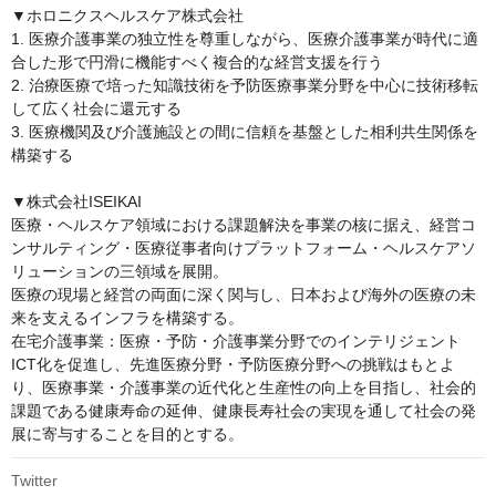
▼ホロニクスヘルスケア株式会社

1. 医療介護事業の独立性を尊重しながら、医療介護事業が時代に適
合した形で円滑に機能すべく複合的な経営支援を行う

2. 治療医療で培った知識技術を予防医療事業分野を中心に技術移転
して広く社会に還元する

3. 医療機関及び介護施設との間に信頼を基盤とした相利共生関係を
構築する

▼株式会社ISEIKAI

医療・ヘルスケア領域における課題解決を事業の核に据え、経営コ
ンサルティング・医療従事者向けプラットフォーム・ヘルスケアソ
リューションの三領域を展開。

医療の現場と経営の両面に深く関与し、日本および海外の医療の未
来を支えるインフラを構築する。

在宅介護事業：医療・予防・介護事業分野でのインテリジェント
ICT化を促進し、先進医療分野・予防医療分野への挑戦はもとよ
り、医療事業・介護事業の近代化と生産性の向上を目指し、社会的
課題である健康寿命の延伸、健康長寿社会の実現を通して社会の発
展に寄与することを目的とする。
Twitter