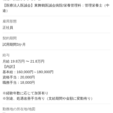
【医療法人医誠会】東舞鶴医誠会病院/栄養管理科：管理栄養士（中
途）
雇用形態
正社員
契約期間
試用期間3か月
給与
月給
19.8万円 〜 21.8万円
【内訳】

基本給：160,000円～180,000円

資格手当：20,000円

職務手当：18,000円

※経験年数に応じて加算有り

※別途、処遇改善手当有り（支給期間や金額に変動有り）
勤務地の所在地/地図