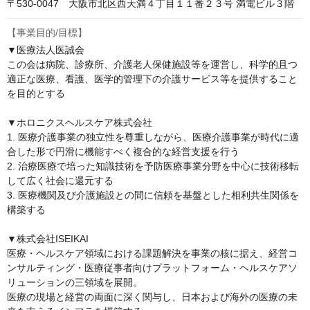
〒530-0047　大阪市北区西天満４丁目１１番２３号 満電ビル３階
【事業目的/目標】
▼医療法人医誠会

この会は病院、診療所、介護老人保健施設等を運営し、科学的且つ
適正な医療、看護、医学的管理下の介護サービス等を提供すること
を目的とする

▼ホロニクスヘルスケア株式会社

1. 医療介護事業の独立性を尊重しながら、医療介護事業が時代に適
合した形で円滑に機能すべく複合的な経営支援を行う

2. 治療医療で培った知識技術を予防医療事業分野を中心に技術移転
して広く社会に還元する

3. 医療機関及び介護施設との間に信頼を基盤とした相利共生関係を
構築する

▼株式会社ISEIKAI

医療・ヘルスケア領域における課題解決を事業の核に据え、経営コ
ンサルティング・医療従事者向けプラットフォーム・ヘルスケアソ
リューションの三領域を展開。

医療の現場と経営の両面に深く関与し、日本および海外の医療の未