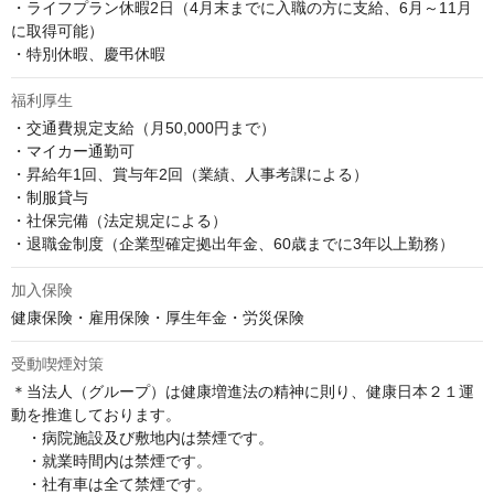
・ライフプラン休暇2日（4月末までに入職の方に支給、6月～11月
に取得可能）

・特別休暇、慶弔休暇
福利厚生
・交通費規定支給（月50,000円まで）

・マイカー通勤可

・昇給年1回、賞与年2回（業績、人事考課による）

・制服貸与

・社保完備（法定規定による）

・退職金制度（企業型確定拠出年金、60歳までに3年以上勤務）
加入保険
健康保険・雇用保険・厚生年金・労災保険
受動喫煙対策
＊当法人（グループ）は健康増進法の精神に則り、健康日本２１運
動を推進しております。

　・病院施設及び敷地内は禁煙です。

　・就業時間内は禁煙です。

　・社有車は全て禁煙です。