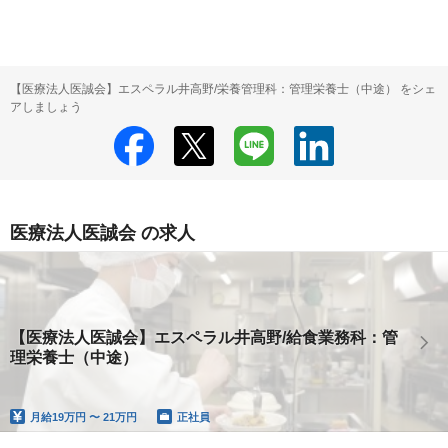
【医療法人医誠会】エスペラル井高野/栄養管理科：管理栄養士（中途） をシェ
アしましょう
医療法人医誠会 の求人
【医療法人医誠会】エスペラル井高野/給食業務科：管
理栄養士（中途）
月給
19万円 〜 21万円
正社員