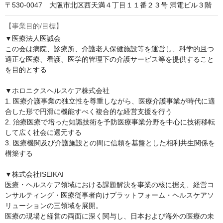
〒530-0047　大阪市北区西天満４丁目１１番２３号 満電ビル３階
【事業目的/目標】
▼医療法人医誠会

この会は病院、診療所、介護老人保健施設等を運営し、科学的且つ
適正な医療、看護、医学的管理下の介護サービス等を提供すること
を目的とする

▼ホロニクスヘルスケア株式会社

1. 医療介護事業の独立性を尊重しながら、医療介護事業が時代に適
合した形で円滑に機能すべく複合的な経営支援を行う

2. 治療医療で培った知識技術を予防医療事業分野を中心に技術移転
して広く社会に還元する

3. 医療機関及び介護施設との間に信頼を基盤とした相利共生関係を
構築する

▼株式会社ISEIKAI

医療・ヘルスケア領域における課題解決を事業の核に据え、経営コ
ンサルティング・医療従事者向けプラットフォーム・ヘルスケアソ
リューションの三領域を展開。

医療の現場と経営の両面に深く関与し、日本および海外の医療の未