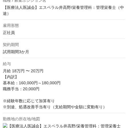
職種 / 募集ポジション名
【医療法人医誠会】エスペラル井高野/栄養管理科：管理栄養士（中
途）
雇用形態
正社員
契約期間
試用期間3か月
給与
月給
18万円 〜 20万円
【内訳】

基本給：160,000円～180,000円

職務手当：20,000円

※経験年数に応じて加算有り

※別途、処遇改善手当有り（支給期間や金額に変動有り）
勤務地の所在地/地図