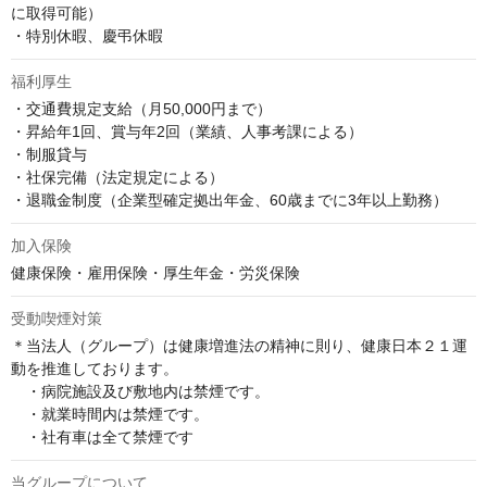
に取得可能）

・特別休暇、慶弔休暇
福利厚生
・交通費規定支給（月50,000円まで）

・昇給年1回、賞与年2回（業績、人事考課による）

・制服貸与

・社保完備（法定規定による）

・退職金制度（企業型確定拠出年金、60歳までに3年以上勤務）
加入保険
健康保険・雇用保険・厚生年金・労災保険
受動喫煙対策
＊当法人（グループ）は健康増進法の精神に則り、健康日本２１運
動を推進しております。

　・病院施設及び敷地内は禁煙です。

　・就業時間内は禁煙です。

　・社有車は全て禁煙です
当グループについて