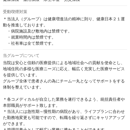
受動喫煙対策
＊当法人（グループ）は健康増進法の精神に則り、健康日本２１運
動を推進しております。

　・病院施設及び敷地内は禁煙です。

　・就業時間内は禁煙です。

　・社有車は全て禁煙です。
当グループについて
当院は安心と信頼の医療提供による地域社会への貢献を使命とし、
地域住民の多様な医療ニーズに応え、幅広く充実した医療サービス
を提供しています。

グループ全体で患者さんの為にチーム一丸となってサポートをする
体制を整えています。

＊各コメディカルが自立した業務を遂行できるよう、統括責任者や
本部職員がサポート致します。

＊当法人には急性期～慢性期の病院があり、ライフプランに合わせ
た勤務地変更も可能ですので、転職を繰り返さずにキャリアアップ
ができます。

＊管理栄養士として幅広い業務に携わることができます。