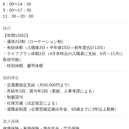
6：00〜14：30

9：00〜17：30

11：30～20：00
休日
【年間120日】

・週休2日制（ローテーション制）

・有給休暇（入職後3日＋半年後10日＝初年度合計13日）

・ライフプラン休暇2日（4月末時点の入職者に支給、6月～11月に
取得可能）

・特別休暇、慶弔休暇
福利厚生
・交通費規定支給（月50,000円まで）

・昇給年1回、賞与年2回（業績、人事考課による）

・制服貸与

・社保完備（法定規定による）

・退職金制度（企業型確定拠出年金、60歳までに3年以上勤務）
加入保険
健康保険・雇用保険・厚生年金・労災保険