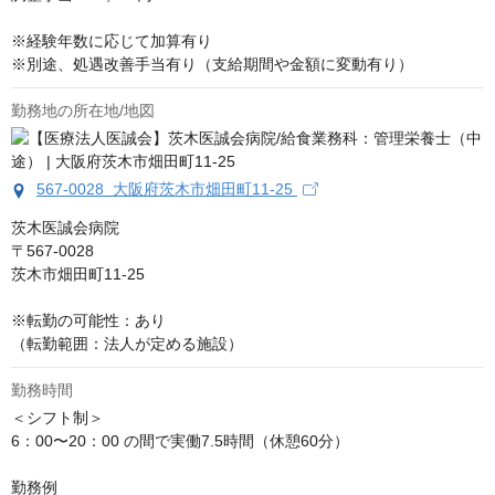
※経験年数に応じて加算有り

※別途、処遇改善手当有り（支給期間や金額に変動有り）
勤務地の所在地/地図
567-0028 大阪府茨木市畑田町11-25
茨木医誠会病院

〒567-0028

茨木市畑田町11-25

※転勤の可能性：あり

（転勤範囲：法人が定める施設）
勤務時間
＜シフト制＞ 

6：00〜20：00 の間で実働7.5時間（休憩60分） 

勤務例 
