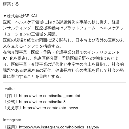
構築する

▼株式会社ISEIKAI

医療・ヘルスケア領域における課題解決を事業の核に据え、経営コ
ンサルティング・医療従事者向けプラットフォーム・ヘルスケアソ
リューションの三領域を展開。

医療の現場と経営の両面に深く関与し、日本および海外の医療の未
来を支えるインフラを構築する。

在宅介護事業：医療・予防・介護事業分野でのインテリジェント
ICT化を促進し、先進医療分野・予防医療分野への挑戦はもとよ
り、医療事業・介護事業の近代化と生産性の向上を目指し、社会的
課題である健康寿命の延伸、健康長寿社会の実現を通して社会の発
展に寄与することを目的とする。
Twitter
〔採用〕https://twitter.com/iseikai_cometai

〔公式〕https://twitter.com/iseikai3

〔ええ事〕https://twitter.com/ekoto_news
Instagram
〔採用〕https://www.instagram.com/holonics_saiyou/
