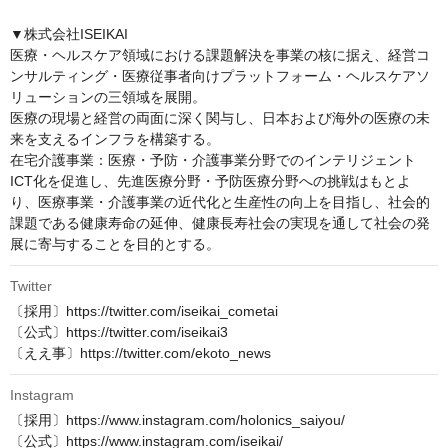
▼株式会社ISEIKAI

医療・ヘルスケア領域における課題解決を事業の核に据え、経営コ
ンサルティング・医療従事者向けプラットフォーム・ヘルスケアソ
リューションの三領域を展開。

医療の現場と経営の両面に深く関与し、日本および海外の医療の未
来を支えるインフラを構築する。

在宅介護事業：医療・予防・介護事業分野でのインテリジェント
ICT化を促進し、先進医療分野・予防医療分野への挑戦はもとよ
り、医療事業・介護事業の近代化と生産性の向上を目指し、社会的
課題である健康寿命の延伸、健康長寿社会の実現を通して社会の発
展に寄与することを目的とする。
Twitter
〔採用〕https://twitter.com/iseikai_cometai

〔公式〕https://twitter.com/iseikai3

〔ええ事〕https://twitter.com/ekoto_news
Instagram
〔採用〕https://www.instagram.com/holonics_saiyou/

〔公式〕https://www.instagram.com/iseikai/