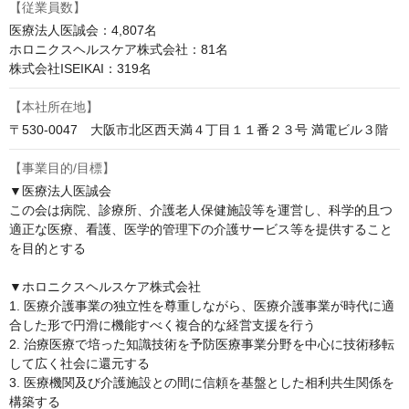
【従業員数】
医療法人医誠会：4,807名

ホロニクスヘルスケア株式会社：81名

株式会社ISEIKAI：319名
【本社所在地】
〒530-0047　大阪市北区西天満４丁目１１番２３号 満電ビル３階
【事業目的/目標】
▼医療法人医誠会

この会は病院、診療所、介護老人保健施設等を運営し、科学的且つ
適正な医療、看護、医学的管理下の介護サービス等を提供すること
を目的とする

▼ホロニクスヘルスケア株式会社

1. 医療介護事業の独立性を尊重しながら、医療介護事業が時代に適
合した形で円滑に機能すべく複合的な経営支援を行う

2. 治療医療で培った知識技術を予防医療事業分野を中心に技術移転
して広く社会に還元する

3. 医療機関及び介護施設との間に信頼を基盤とした相利共生関係を
構築する
