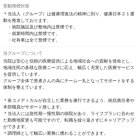
受動喫煙対策
＊当法人（グループ）は健康増進法の精神に則り、健康日本２１運
動を推進しております。

　・病院施設及び敷地内は禁煙です。

　・就業時間内は禁煙です。

　・社有車は全て禁煙です。
当グループについて
当院は安心と信頼の医療提供による地域社会への貢献を使命とし、
地域住民の多様な医療ニーズに応え、幅広く充実した医療サービス
を提供しています。

グループ全体で患者さんの為にチーム一丸となってサポートをする
体制を整えています。

＊各コメディカルが自立した業務を遂行できるよう、統括責任者や
本部職員がサポート致します。

＊当法人には急性期～慢性期の病院があり、ライフプランに合わせ
た勤務地変更も可能ですので、転職を繰り返さずにキャリアアップ
ができます。

＊調理師として幅広い業務に携わることができます。