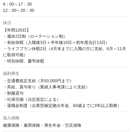
9：00～17：30

12：00～20：30
休日
【年間120日】

・週休2日制（ローテーション制）

・有給休暇（入職後3日＋半年後10日＝初年度合計13日）

・ライフプラン休暇2日（4月末までに入職の方に支給、6月～11月
に取得可能）

・特別休暇、慶弔休暇
福利厚生
・交通費規定支給（月50,000円まで）

・昇給、賞与有り（業績人事考課により支給）

・制服貸与

・社保完備（法定規定による）

・退職金制度（企業型確定拠出年金、60歳までに3年以上勤務）
加入保険
健康保険・雇用保険・厚生年金・労災保険