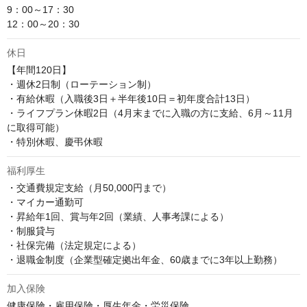
9：00～17：30

12：00～20：30
休日
【年間120日】

・週休2日制（ローテーション制）

・有給休暇（入職後3日＋半年後10日＝初年度合計13日）

・ライフプラン休暇2日（4月末までに入職の方に支給、6月～11月
に取得可能）

・特別休暇、慶弔休暇
福利厚生
・交通費規定支給（月50,000円まで）

・マイカー通勤可

・昇給年1回、賞与年2回（業績、人事考課による）

・制服貸与

・社保完備（法定規定による）

・退職金制度（企業型確定拠出年金、60歳までに3年以上勤務）
加入保険
健康保険・雇用保険・厚生年金・労災保険