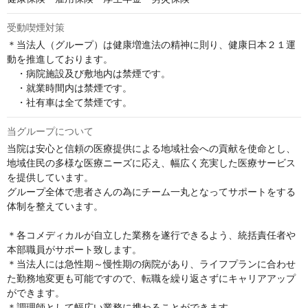
受動喫煙対策
＊当法人（グループ）は健康増進法の精神に則り、健康日本２１運
動を推進しております。

　・病院施設及び敷地内は禁煙です。

　・就業時間内は禁煙です。

　・社有車は全て禁煙です。
当グループについて
当院は安心と信頼の医療提供による地域社会への貢献を使命とし、
地域住民の多様な医療ニーズに応え、幅広く充実した医療サービス
を提供しています。

グループ全体で患者さんの為にチーム一丸となってサポートをする
体制を整えています。

＊各コメディカルが自立した業務を遂行できるよう、統括責任者や
本部職員がサポート致します。

＊当法人には急性期～慢性期の病院があり、ライフプランに合わせ
た勤務地変更も可能ですので、転職を繰り返さずにキャリアアップ
ができます。

＊調理師として幅広い業務に携わることができます。