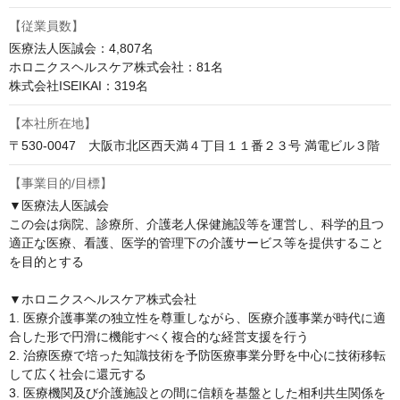
【従業員数】
医療法人医誠会：4,807名

ホロニクスヘルスケア株式会社：81名

株式会社ISEIKAI：319名
【本社所在地】
〒530-0047　大阪市北区西天満４丁目１１番２３号 満電ビル３階
【事業目的/目標】
▼医療法人医誠会

この会は病院、診療所、介護老人保健施設等を運営し、科学的且つ
適正な医療、看護、医学的管理下の介護サービス等を提供すること
を目的とする

▼ホロニクスヘルスケア株式会社

1. 医療介護事業の独立性を尊重しながら、医療介護事業が時代に適
合した形で円滑に機能すべく複合的な経営支援を行う

2. 治療医療で培った知識技術を予防医療事業分野を中心に技術移転
して広く社会に還元する

3. 医療機関及び介護施設との間に信頼を基盤とした相利共生関係を