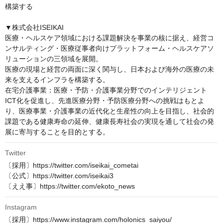
構築する

▼株式会社ISEIKAI

医療・ヘルスケア領域における課題解決を事業の核に据え、経営コ
ンサルティング・医療従事者向けプラットフォーム・ヘルスケアソ
リューションの三領域を展開。

医療の現場と経営の両面に深く関与し、日本および海外の医療の未
来を支えるインフラを構築する。

在宅介護事業：医療・予防・介護事業分野でのインテリジェント
ICT化を促進し、先進医療分野・予防医療分野への挑戦はもとよ
り、医療事業・介護事業の近代化と生産性の向上を目指し、社会的
課題である健康寿命の延伸、健康長寿社会の実現を通して社会の発
展に寄与することを目的とする。
Twitter
〔採用〕https://twitter.com/iseikai_cometai

〔公式〕https://twitter.com/iseikai3

〔ええ事〕https://twitter.com/ekoto_news
Instagram
〔採用〕https://www.instagram.com/holonics_saiyou/
