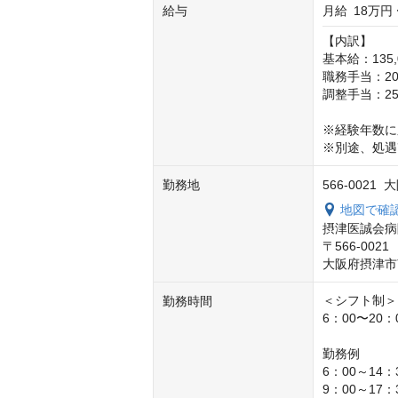
給与
月給
18万円 
【内訳】

基本給：135,0
職務手当：20,
調整手当：25,
※経験年数に
※別途、処遇
勤務地
566-0021
地図で確
摂津医誠会病
〒566-0021

大阪府摂津市南
＜シフト制＞

勤務時間
6：00〜20：
勤務例

6：00～14：3
9：00～17：3