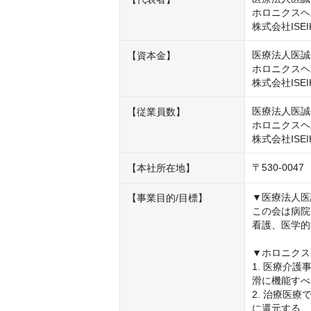
ホロニクスヘ
株式会社ISE
医療法人医誠会
【資本金】
ホロニクスヘル
株式会社ISEI
医療法人医誠会
【従業員数】
ホロニクスヘ
株式会社ISEI
〒530-0
【本社所在地】
▼医療法人医
【事業目的/目標】
この会は病院
看護、医学的
▼ホロニクス
1. 医療介
滑に機能すべ
2. 治療医
に還元する
