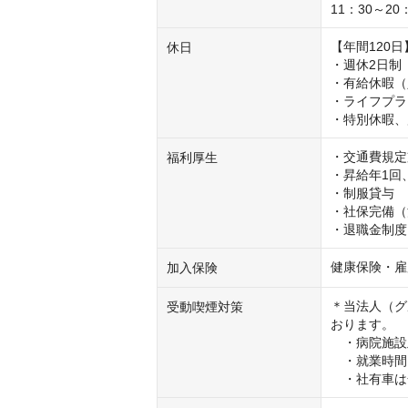
11：30～20
【年間120日】
休日
・週休2日制
・有給休暇（
・ライフプラ
・特別休暇、
・交通費規定支
福利厚生
・昇給年1回
・制服貸与

・社保完備（
・退職金制度
健康保険・雇
加入保険
＊当法人（グ
受動喫煙対策
おります。

　・病院施設
　・就業時間
　・社有車は