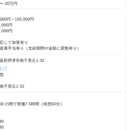
〜 20万円
00円～155,000円

000円

000円

応じて加算有り

改善手当有り（支給期間や金額に変動有り）
 大阪府摂津市南千里丘1-32
認
院

千里丘1-32
00 の間で実働7.5時間（休憩60分）

0

0
