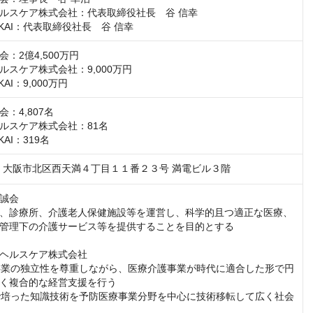
ルスケア株式会社：代表取締役社長　谷 信幸

IKAI：代表取締役社長　谷 信幸
：2億4,500万円

スケア株式会社：9,000万円

KAI：9,000万円
：4,807名

ルスケア株式会社：81名

KAI：319名
047　大阪市北区西天満４丁目１１番２３号 満電ビル３階
誠会

、診療所、介護老人保健施設等を運営し、科学的且つ適正な医療、
管理下の介護サービス等を提供することを目的とする

ヘルスケア株式会社

護事業の独立性を尊重しながら、医療介護事業が時代に適合した形で円
く複合的な経営支援を行う

療で培った知識技術を予防医療事業分野を中心に技術移転して広く社会