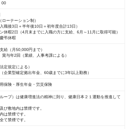
：00


（ローテーション制）

入職後3日＋半年後10日＝初年度合計13日）

ン休暇2日（4月末までに入職の方に支給、6月～11月に取得可能）

慶弔休暇
給（月50,000円まで）

、賞与年2回（業績、人事考課による）

法定規定による）

（企業型確定拠出年金、60歳までに3年以上勤務）
用保険・厚生年金・労災保険
ループ）は健康増進法の精神に則り、健康日本２１運動を推進して
及び敷地内は禁煙です。

内は禁煙です。

全て禁煙です。