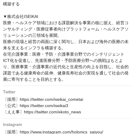
構築する

▼株式会社ISEIKAI

医療・ヘルスケア領域における課題解決を事業の核に据え、経営コ
ンサルティング・医療従事者向けプラットフォーム・ヘルスケアソ
リューションの三領域を展開。

医療の現場と経営の両面に深く関与し、日本および海外の医療の未
来を支えるインフラを構築する。

在宅介護事業：医療・予防・介護事業分野でのインテリジェント
ICT化を促進し、先進医療分野・予防医療分野への挑戦はもとよ
り、医療事業・介護事業の近代化と生産性の向上を目指し、社会的
課題である健康寿命の延伸、健康長寿社会の実現を通して社会の発
展に寄与することを目的とする。
Twitter
〔採用〕https://twitter.com/iseikai_cometai

〔公式〕https://twitter.com/iseikai3

〔ええ事〕https://twitter.com/ekoto_news
Instagram
〔採用〕https://www.instagram.com/holonics_saiyou/
