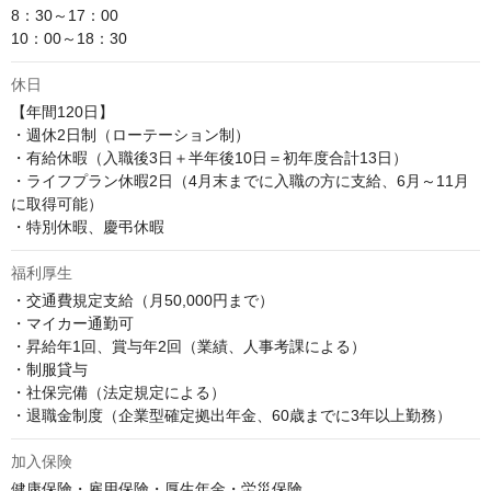
8：30～17：00

10：00～18：30
休日
【年間120日】

・週休2日制（ローテーション制）

・有給休暇（入職後3日＋半年後10日＝初年度合計13日）

・ライフプラン休暇2日（4月末までに入職の方に支給、6月～11月
に取得可能）

・特別休暇、慶弔休暇
福利厚生
・交通費規定支給（月50,000円まで）

・マイカー通勤可

・昇給年1回、賞与年2回（業績、人事考課による）

・制服貸与

・社保完備（法定規定による）

・退職金制度（企業型確定拠出年金、60歳までに3年以上勤務）
加入保険
健康保険・雇用保険・厚生年金・労災保険