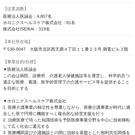
【従業員数】
医療法人医誠会：4,807名

ホロニクスヘルスケア株式会社：81名

株式会社ISEIKAI：319名
【本社所在地】
〒530-0047　大阪市北区西天満４丁目１１番２３号 満電ビル３階
【事業目的/目標】
▼医療法人医誠会

この会は病院、診療所、介護老人保健施設等を運営し、科学的且つ
適正な医療、看護、医学的管理下の介護サービス等を提供すること
を目的とする

▼ホロニクスヘルスケア株式会社

1. 医療介護事業の独立性を尊重しながら、医療介護事業が時代に適
合した形で円滑に機能すべく複合的な経営支援を行う

2. 治療医療で培った知識技術を予防医療事業分野を中心に技術移転
して広く社会に還元する

3. 医療機関及び介護施設との間に信頼を基盤とした相利共生関係を