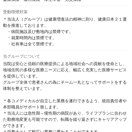
受動喫煙対策
＊当法人（グループ）は健康増進法の精神に則り、健康日本２１運
動を推進しております。

　・病院施設及び敷地内は禁煙です。

　・就業時間内は禁煙です。

　・社有車は全て禁煙です。
当グループについて
当院は安心と信頼の医療提供による地域社会への貢献を使命とし、
地域住民の多様な医療ニーズに応え、幅広く充実した医療サービス
を提供しています。

グループ全体で患者さんの為にチーム一丸となってサポートをする
体制を整えています。

＊各コメディカルが自立した業務を遂行できるよう、統括責任者や
本部職員がサポート致します。

＊当法人には急性期～慢性期の病院があり、ライフプランに合わせ
た勤務地変更も可能ですので、転職を繰り返さずにキャリアアップ
ができます。

＊栄養士として幅広い業務に携わることができます。