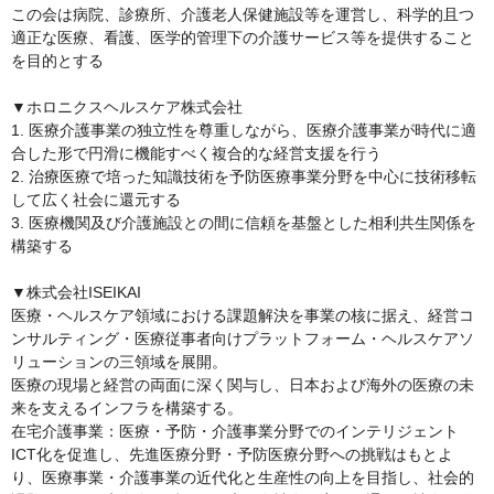
この会は病院、診療所、介護老人保健施設等を運営し、科学的且つ
適正な医療、看護、医学的管理下の介護サービス等を提供すること
を目的とする

▼ホロニクスヘルスケア株式会社

1. 医療介護事業の独立性を尊重しながら、医療介護事業が時代に適
合した形で円滑に機能すべく複合的な経営支援を行う

2. 治療医療で培った知識技術を予防医療事業分野を中心に技術移転
して広く社会に還元する

3. 医療機関及び介護施設との間に信頼を基盤とした相利共生関係を
構築する

▼株式会社ISEIKAI

医療・ヘルスケア領域における課題解決を事業の核に据え、経営コ
ンサルティング・医療従事者向けプラットフォーム・ヘルスケアソ
リューションの三領域を展開。

医療の現場と経営の両面に深く関与し、日本および海外の医療の未
来を支えるインフラを構築する。

在宅介護事業：医療・予防・介護事業分野でのインテリジェント
ICT化を促進し、先進医療分野・予防医療分野への挑戦はもとよ
り、医療事業・介護事業の近代化と生産性の向上を目指し、社会的