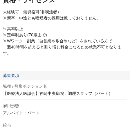
資格・ライセンス
未経験可、無資格可(非喫煙者）
※新卒・中途とも喫煙者の採用は致しておりません。
※高卒以上
※定年制あり(70歳まで)
※Wワーク・副業（自営業や歩合制など）をされている方で
週40時間を超えると割り増し料金になるため就業不可となりま
す。
募集要項
職種 / 募集ポジション名
【医療法人医誠会】神崎中央病院：調理スタッフ（パート）
雇用形態
アルバイト・パート
給与