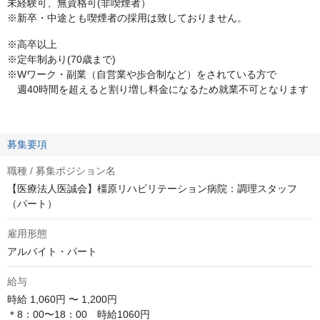
未経験可、無資格可(非喫煙者）
※新卒・中途とも喫煙者の採用は致しておりません。
※高卒以上
※定年制あり(70歳まで)
※Wワーク・副業（自営業や歩合制など）をされている方で
週40時間を超えると割り増し料金になるため就業不可となります
募集要項
職種 / 募集ポジション名
【医療法人医誠会】橿原リハビリテーション病院：調理スタッフ
（パート）
雇用形態
アルバイト・パート
給与
時給
1,060円 〜 1,200円
＊8：00〜18：00　時給1060円
