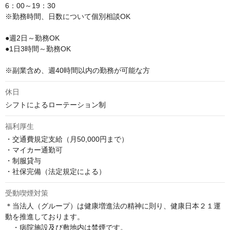
6：00～19：30

※勤務時間、日数について個別相談OK

●週2日～勤務OK

●1日3時間～勤務OK

※副業含め、週40時間以内の勤務が可能な方
休日
シフトによるローテーション制
福利厚生
・交通費規定支給（月50,000円まで）

・マイカー通勤可

・制服貸与

・社保完備（法定規定による）
受動喫煙対策
＊当法人（グループ）は健康増進法の精神に則り、健康日本２１運
動を推進しております。

　・病院施設及び敷地内は禁煙です。
