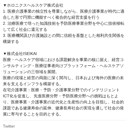
▼ホロニクスヘルスケア株式会社

1. 医療介護事業の独立性を尊重しながら、医療介護事業が時代に適
合した形で円滑に機能すべく複合的な経営支援を行う

2. 治療医療で培った知識技術を予防医療事業分野を中心に技術移転
して広く社会に還元する

3. 医療機関及び介護施設との間に信頼を基盤とした相利共生関係を
構築する

▼株式会社ISEIKAI

医療・ヘルスケア領域における課題解決を事業の核に据え、経営コ
ンサルティング・医療従事者向けプラットフォーム・ヘルスケアソ
リューションの三領域を展開。

医療の現場と経営の両面に深く関与し、日本および海外の医療の未
来を支えるインフラを構築する。

在宅介護事業：医療・予防・介護事業分野でのインテリジェント
ICT化を促進し、先進医療分野・予防医療分野への挑戦はもとよ
り、医療事業・介護事業の近代化と生産性の向上を目指し、社会的
課題である健康寿命の延伸、健康長寿社会の実現を通して社会の発
展に寄与することを目的とする。
Twitter