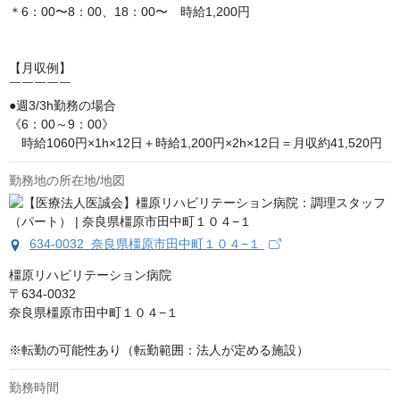
＊6：00〜8：00、18：00〜　時給1,200円

【月収例】

￣￣￣￣￣

●週3/3h勤務の場合

《6：00～9：00》

　時給1060円×1h×12日＋時給1,200円×2h×12日＝月収約41,520円
勤務地の所在地/地図
634-0032 奈良県橿原市田中町１０４−１
橿原リハビリテーション病院

〒634-0032

奈良県橿原市田中町１０４−１

※転勤の可能性あり（転勤範囲：法人が定める施設）
勤務時間