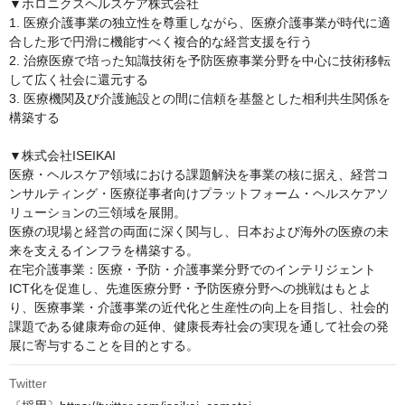
▼ホロニクスヘルスケア株式会社

1. 医療介護事業の独立性を尊重しながら、医療介護事業が時代に適
合した形で円滑に機能すべく複合的な経営支援を行う

2. 治療医療で培った知識技術を予防医療事業分野を中心に技術移転
して広く社会に還元する

3. 医療機関及び介護施設との間に信頼を基盤とした相利共生関係を
構築する

▼株式会社ISEIKAI

医療・ヘルスケア領域における課題解決を事業の核に据え、経営コ
ンサルティング・医療従事者向けプラットフォーム・ヘルスケアソ
リューションの三領域を展開。

医療の現場と経営の両面に深く関与し、日本および海外の医療の未
来を支えるインフラを構築する。

在宅介護事業：医療・予防・介護事業分野でのインテリジェント
ICT化を促進し、先進医療分野・予防医療分野への挑戦はもとよ
り、医療事業・介護事業の近代化と生産性の向上を目指し、社会的
課題である健康寿命の延伸、健康長寿社会の実現を通して社会の発
展に寄与することを目的とする。
Twitter