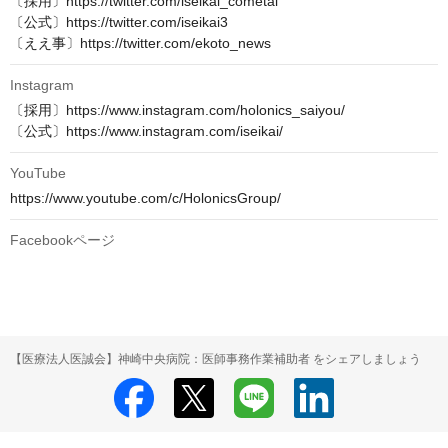
〔採用〕https://twitter.com/iseikai_cometai

〔公式〕https://twitter.com/iseikai3

〔ええ事〕https://twitter.com/ekoto_news
Instagram
〔採用〕https://www.instagram.com/holonics_saiyou/

〔公式〕https://www.instagram.com/iseikai/
YouTube
https://www.youtube.com/c/HolonicsGroup/
Facebookページ
【医療法人医誠会】神崎中央病院：医師事務作業補助者 をシェアしましょう