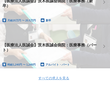
【医療法人医誠会】茨木医誠会病院：医療事務（新
卒）
月給
20万円 〜 20.5万円
新卒
【医療法人医誠会】茨木医誠会病院：医療事務（パー
ト）
時給
1,240円 〜 1,240円
アルバイト・パート
すべての求人を見る