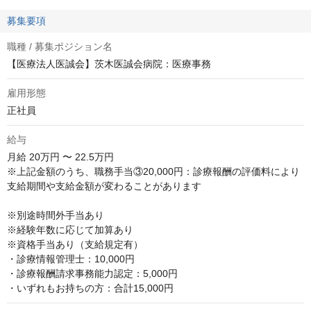
募集要項
職種 / 募集ポジション名
【医療法人医誠会】茨木医誠会病院：医療事務
雇用形態
正社員
給与
月給
20万円 〜 22.5万円
※上記金額のうち、職務手当③20,000円：診療報酬の評価料により
支給期間や支給金額が変わることがあります

※別途時間外手当あり

※経験年数に応じて加算あり

※資格手当あり（支給規定有）

・診療情報管理士：10,000円

・診療報酬請求事務能力認定：5,000円

・いずれもお持ちの方：合計15,000円