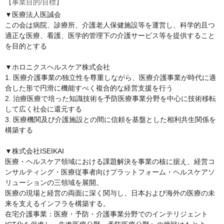
【事業目的/目標】
▼医療法人医誠会

この会は病院、診療所、介護老人保健施設等を運営し、科学的且つ
適正な医療、看護、医学的管理下の介護サービス等を提供すること
を目的とする

▼ホロニクスヘルスケア株式会社

1. 医療介護事業の独立性を尊重しながら、医療介護事業が時代に適
合した形で円滑に機能すべく複合的な経営支援を行う

2. 治療医療で培った知識技術を予防医療事業分野を中心に技術移転
して広く社会に還元する

3. 医療機関及び介護施設との間に信頼を基盤とした相利共生関係を
構築する

▼株式会社ISEIKAI

医療・ヘルスケア領域における課題解決を事業の核に据え、経営コ
ンサルティング・医療従事者向けプラットフォーム・ヘルスケアソ
リューションの三領域を展開。

医療の現場と経営の両面に深く関与し、日本および海外の医療の未
来を支えるインフラを構築する。

在宅介護事業：医療・予防・介護事業分野でのインテリジェント