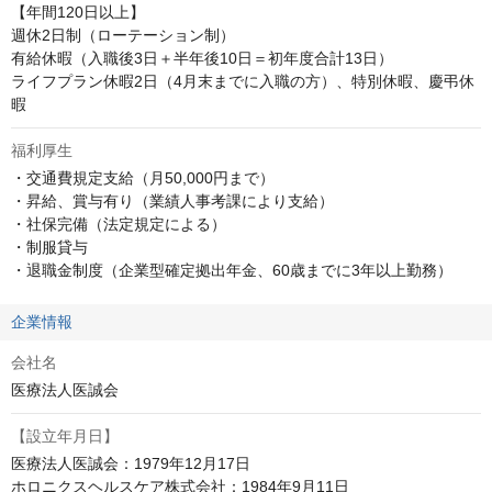
【年間120日以上】

週休2日制（ローテーション制）

有給休暇（入職後3日＋半年後10日＝初年度合計13日）

ライフプラン休暇2日（4月末までに入職の方）、特別休暇、慶弔休
暇
福利厚生
・交通費規定支給（月50,000円まで）

・昇給、賞与有り（業績人事考課により支給）

・社保完備（法定規定による）

・制服貸与

・退職金制度（企業型確定拠出年金、60歳までに3年以上勤務）
企業情報
会社名
医療法人医誠会
【設立年月日】
医療法人医誠会：1979年12月17日

ホロニクスヘルスケア株式会社：1984年9月11日
