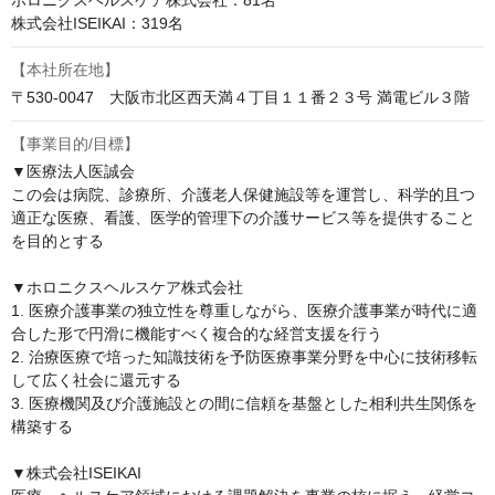
ホロニクスヘルスケア株式会社：81名

株式会社ISEIKAI：319名
【本社所在地】
〒530-0047　大阪市北区西天満４丁目１１番２３号 満電ビル３階
【事業目的/目標】
▼医療法人医誠会

この会は病院、診療所、介護老人保健施設等を運営し、科学的且つ
適正な医療、看護、医学的管理下の介護サービス等を提供すること
を目的とする

▼ホロニクスヘルスケア株式会社

1. 医療介護事業の独立性を尊重しながら、医療介護事業が時代に適
合した形で円滑に機能すべく複合的な経営支援を行う

2. 治療医療で培った知識技術を予防医療事業分野を中心に技術移転
して広く社会に還元する

3. 医療機関及び介護施設との間に信頼を基盤とした相利共生関係を
構築する

▼株式会社ISEIKAI
