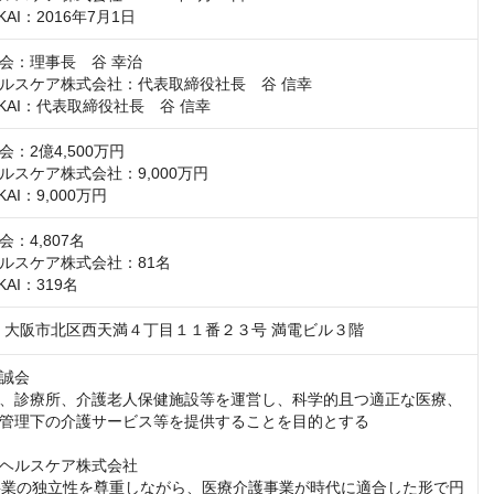
KAI：2016年7月1日
会：理事長　谷 幸治

ルスケア株式会社：代表取締役社長　谷 信幸

IKAI：代表取締役社長　谷 信幸
：2億4,500万円

スケア株式会社：9,000万円

KAI：9,000万円
：4,807名

ルスケア株式会社：81名

KAI：319名
047　大阪市北区西天満４丁目１１番２３号 満電ビル３階
誠会

、診療所、介護老人保健施設等を運営し、科学的且つ適正な医療、
管理下の介護サービス等を提供することを目的とする

ヘルスケア株式会社

護事業の独立性を尊重しながら、医療介護事業が時代に適合した形で円