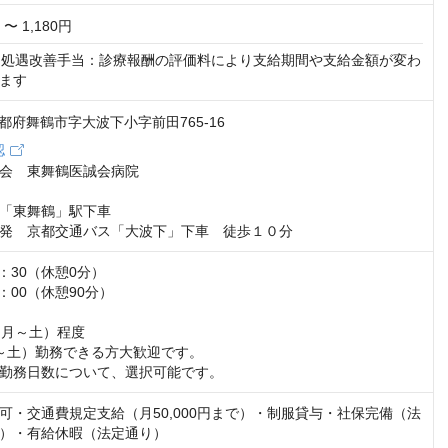
 〜 1,180円
は処遇改善手当：診療報酬の評価料により支給期間や支給金額が変わ
ます
7 京都府舞鶴市字大波下小字前田765-16
認
会　東舞鶴医誠会病院

「東舞鶴」駅下車

発　京都交通バス「大波下」下車　徒歩１０分
：30（休憩0分）

：00（休憩90分）

月～土）程度

～土）勤務できる方大歓迎です。

勤務日数について、選択可能です。
可・交通費規定支給（月50,000円まで）・制服貸与・社保完備（法
）・有給休暇（法定通り）