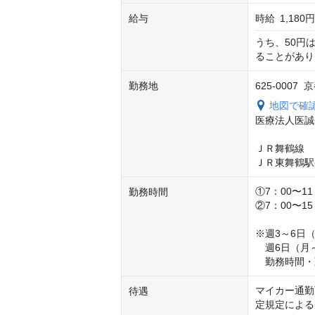
給与
時給
1,180円
うち、50円
ることがあり
勤務地
625-000
地図で確
医療法人医誠
ＪＲ舞鶴線　
ＪＲ東舞鶴駅
①7：00〜11
勤務時間
②7：00〜15
※週3～6日（
　週6日（月
　勤務時間・
マイカー通勤
待遇
定規定による