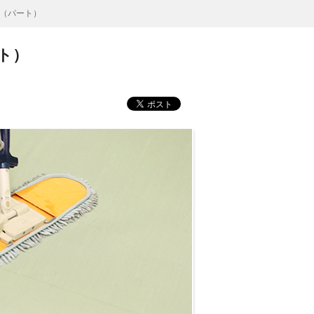
（パート）
ト）