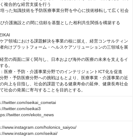
く複合的な経営支援を行う

療で培った知識技術を予防医療事業分野を中心に技術移転して広く社会
関及び介護施設との間に信頼を基盤とした相利共生関係を構築する

KAI

ケア領域における課題解決を事業の核に据え、経営コンサルティン
者向けプラットフォーム・ヘルスケアソリューションの三領域を展
経営の両面に深く関与し、日本および海外の医療の未来を支えるイ
する。

：医療・予防・介護事業分野でのインテリジェントICT化を促進
分野・予防医療分野への挑戦はもとより、医療事業・介護事業の近
の向上を目指し、社会的課題である健康寿命の延伸、健康長寿社会
て社会の発展に寄与することを目的とする。
twitter.com/iseikai_cometai

twitter.com/iseikai3

//twitter.com/ekoto_news
/www.instagram.com/holonics_saiyou/

/www.instagram.com/iseikai/