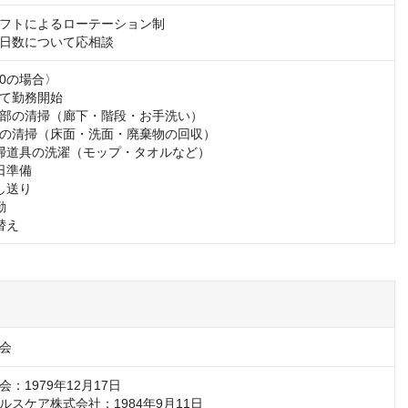
フトによるローテーション制

日数について応相談
30の場合〉

て勤務開始

共用部の清掃（廊下・階段・お手洗い）

病室の清掃（床面・洗面・廃棄物の回収）

　清掃道具の洗濯（モップ・タオルなど）

日準備

し送り



替え
会
：1979年12月17日

スケア株式会社：1984年9月11日
