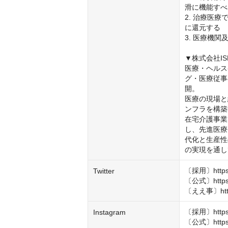
滑に機能すべ
2. 治療医
に還元する

3. 医療機
▼株式会社ISEI
医療・ヘルス
グ・医療従事
開。

医療の現場と
ンフラを構築
在宅介護事業
し、先進医療
代化と生産性
の実現を通し
〔採用〕https://
Twitter
〔公式〕https://
〔ええ事〕https:
〔採用〕https:/
Instagram
〔公式〕https:/